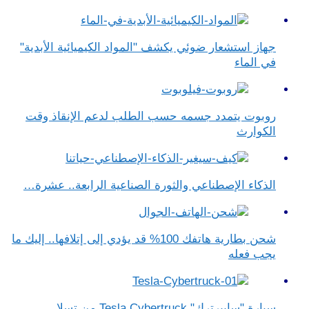
جهاز استشعار ضوئي يكشف "المواد الكيميائية الأبدية"
في الماء
روبوت يتمدد جسمه حسب الطلب لدعم الإنقاذ وقت
الكوارث
الذكاء الإصطناعي والثورة الصناعية الرابعة.. عشرة…
شحن بطارية هاتفك 100% قد يؤدي إلى إتلافها.. إليك ما
يجب فعله
سيارة "سايبرترك" Tesla Cybertruck من تسلا