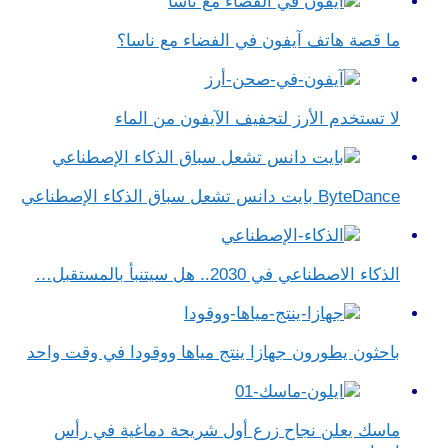
ما قصة هاتف آيفون في الفضاء مع ناسا؟
لا تستخدم الأرز لتجفيف الآيفون من الماء
ByteDance بايت دانس تشعل سباق الذكاء الإصطناعي
الذكاء الاصطناعي في 2030.. هل سيتنبأ بالمستقبل…
باحثون يطورون جهازا ينتج مياها ووقودا في وقت واحد
ماسك يعلن نجاح زرع أول شريحة دماغية في رأس