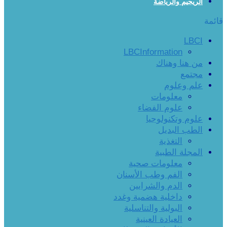
الريجيم والرياضة
قائمة
LBCI
LBCInformation
من هنا وهناك
مجتمع
علم وعلوم
معلومات
علوم الفضاء
علوم وتكنولوجيا
الطب البديل
التغذية
المجلة الطبية
معلومات صحية
الفم وطب الأسنان
الدم والشرايين
داخلية هضمية وغدد
البولية والتناسلية
العيادة العينية