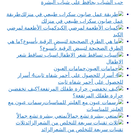
حب الشباب يحافظ على شباب البشرة
طريقة
عمل صابون سكراب طبيعي في منزلك
كميات الأطعمة لمرضي
الكبد
ما هي
الطرق الصحيحة لتبييض الرقبة بأسبوع؟
اسباب تساقط شعر
الاطفال
حمامات العيون
4 أسرار
للحصول على أحمر شفاه ثابت
كيف تخفضين
حرارة طفلك المرتفعة؟
رسمات عيون مع
الغليتر للمناسبات
تمتعي ببشرة تشع جمالاً
ثلاث
تقنيات سريعة للتخلص من الشعرالزائد