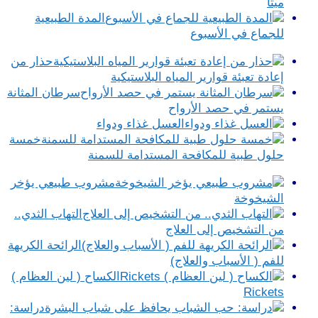
ميتا
المدة الطبيعية
للجماع في الأسبوع
حذار من
إعادة تعبئة قوارير المياه البلاستيكية
سرطان المثانة
يستمر في حصد الأرواح
العسل غذاء ودواء
خمسة
حلول طبية للمكافحة المستدامة للسمنة
مشروب طبيعي يؤخر
الشيخوخة
التهاب الثدي..
من التشخيص إلى العلاج
الرائحة الكريهة
للفم ( الأسباب والعلاج)
الكساح ( لين العظام )
Rickets
دراسة: