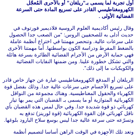
أول تجربة لما يسمى بـ”ريلغان” أو بالأحرى المُعجّل
الكهرومغناطيسي القادر على تسريع المادة حتى السرعة
الفضائية الأولى .
وقال رئيس أكاديمية العلوم الروسية فلاديمير فورتوف في
حديث أدلى به للصحفيين الروس: “من الصعب جدا الحصول
على سرعات عالية. وتنحصر مهمتنا في اختراع أنظمة عاملة
بالضغط المفرط ودراسة الكون بواسطتها. أما مهمتنا الأخرى
فهي حماية الأرض من الأجرام الفضائية الطائرة بسرعة هائلة
والتي تشكل خطورة علينا. ومن ضمنها النفايات الفضائية
والكويكبات ما إلى ذلك”.
الريلغان أو المدفع الكهرومغناطيسي عبارة عن جهاز خاص قادر
على تسريع الأجسام حتى سرعات عالية جدا. وذلك بفضل قوة
الكهرباء والحقول المغناطيسية. وهناك مجموعة من النواقل
الكهربائية المتوازية أو ما يسمى بـ القضبان التي يمر بها تيار
كهربائي ذو قوة شديدة جدا. وفي حال لمس هذه القضبان بأي
ناقل كهربائي فإن القوة الكهربائية (قوة لورينز) تدفع به
وتسرّعه حتى سرعة عالية جدا ليس بوسع سلاح البارود بلوغها.
وتعد تلك الأجهزة في الوقت الراهن أساسا لتصميم أنظمة