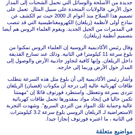
جديدة من الأسلحة والوسائل التي تحمل الشحنات إلى المدار
حول الأرض. فالولايات المتحدة على سبيل المثال تعمل على
تصميم هذا السلاح منذ أعوام الـ 2000 حيث تم الكشف عن
نماذج أولى لأنظمة (ريلغان) الكهرومغناطيسية التي قد تنصب
في المدمرات من الجيل الجديد. ويقوم العلماء الروس هم أيضا
بتصميم أنظمة (ريلغان).
وقال رئيس الأكاديمية الروسية إن العلماء الروس تمكنوا من
بلوغ سرعة 11 كيلومترا في الثانية. وذلك عند تسارع القذيفة
داخل الريلغان. وإنها كافية لتجاوز جاذبية الأرض والوصول إلى
المدار حول الأرض وربما إلى خارجه.
وأشار رئيس الأكاديمية إلى أن بلوغ مثل هذه السرعة يتطلب
طاقات كهربائية عالية إلى درجة أن مكونات (قضبان) الريلغان
تتردى بسرعة وتتعطل. واستطرد فورتوف قائلا إن “مهمتنا
تكمن حاليا في إيجاد مواد بمقدورها تحمل طاقات كهربائية
عالية وحماية تلك المواد من التردي السريع”. وشهدت التجربة
الاستعراضية لـ الريلغان الروسي بلوغ سرعة 3.2 كيلومترات
في الثانية ، ما اعتبره فورتوف إنجازا جيدا.
مواضيع متعلقة