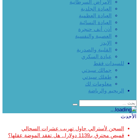
الأمراض السرطانية
العيادة الجلدية
العيادة العظمية
العيادة النسائية
أذن أنف حنجرة
العصبية والنفسية
الإيدز
القلبية والصدرية
عيادة السكري
للسيدات فقط
جمالك سيدتي
طفلك سيدتي
معلومات لك
الريجيم والرياضة
الأحدث
السجن لأسترالي حاول تهريب عشرات السحالي
قميص محترق بـ1139 دولارا.. هل تفقد الموضة عقلها؟