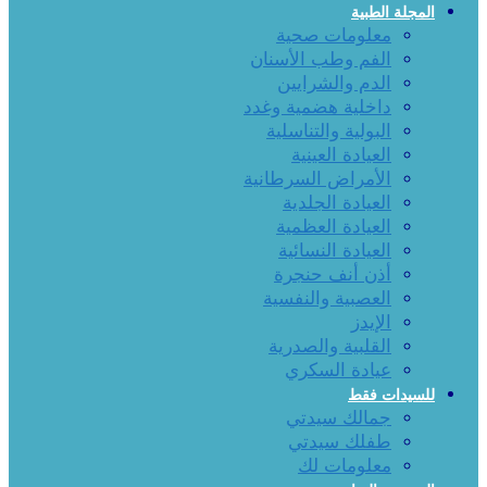
المجلة الطبية
معلومات صحية
الفم وطب الأسنان
الدم والشرايين
داخلية هضمية وغدد
البولية والتناسلية
العيادة العينية
الأمراض السرطانية
العيادة الجلدية
العيادة العظمية
العيادة النسائية
أذن أنف حنجرة
العصبية والنفسية
الإيدز
القلبية والصدرية
عيادة السكري
للسيدات فقط
جمالك سيدتي
طفلك سيدتي
معلومات لك