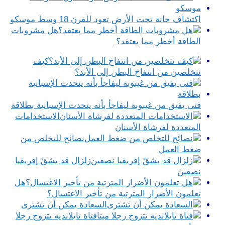
اكتشاف حانة تحت الأرض تعود للقرن 18 وسط موسكو
هل مشروبات
الطاقة أخطر مما يعتقد؟
كيف
تتخلصين من انتفاخ البطن إلى الأبد؟
فتى يفيق من غيبوبة ليفاجأ بأنه يتحدث الإسبانية بطلاقة
الاستخدامات
المتعددة لفرشاة الأسنان
نصائح للتخلص من
ضغط العمل
زلزال قد يشقّ إفريقيا
نصفين
هل
تعلمون الأضرار المترتبة من تأخير الاغتسال؟
السعادة يمكن أن تشترى
فتاة تايلاندية تتزوج رجلا