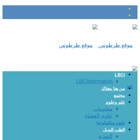
LBCI
LBCInformation
من هنا وهناك
مجتمع
علم وعلوم
معلومات
علوم الفضاء
علوم وتكنولوجيا
الطب البديل
التغذية