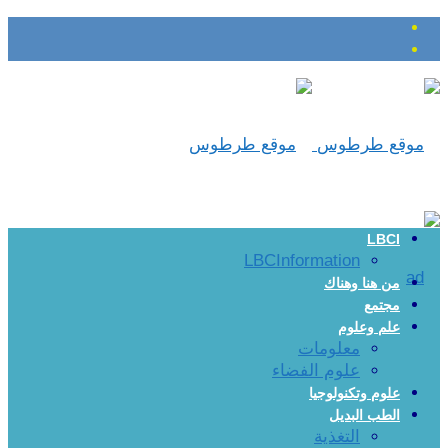
LBCI
LBCInformation
من هنا وهناك
مجتمع
علم وعلوم
معلومات
علوم الفضاء
علوم وتكنولوجيا
الطب البديل
التغذية