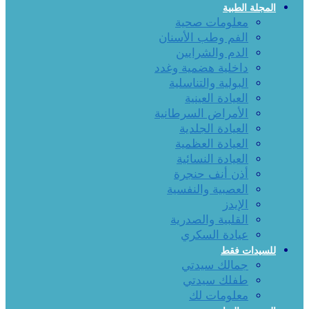
المجلة الطبية
معلومات صحية
الفم وطب الأسنان
الدم والشرايين
داخلية هضمية وغدد
البولية والتناسلية
العيادة العينية
الأمراض السرطانية
العيادة الجلدية
العيادة العظمية
العيادة النسائية
أذن أنف حنجرة
العصبية والنفسية
الإيدز
القلبية والصدرية
عيادة السكري
للسيدات فقط
جمالك سيدتي
طفلك سيدتي
معلومات لك