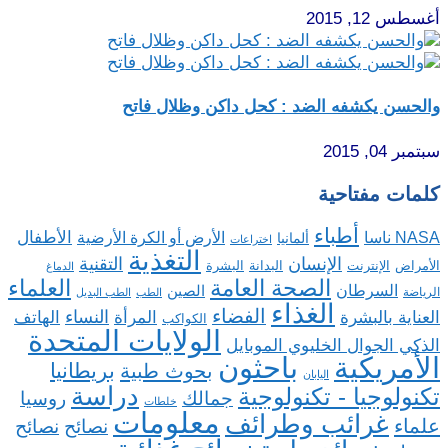
أغسطس 12, 2015
والحسن يكشفه الضد : كحل داكن وظلال فاتح
سبتمبر 04, 2015
كلمات مفتاحية
أطباء
الأطفال
NASA ناسا
الأرض أو الكرة الأرضية
ألمانيا
اختراعات
التغذية
الإنسان
التقنية
الإنترنت
البدانة
البشرة
الأمراض
الدماغ
الصحة العامة
العلماء
السرطان
الصين
الرياضة
الطب
الطب البديل
الغذاء
الفضاء
النساء
العناية بالبشرة
المرأة
الهاتف
الكواكب
الولايات المتحدة
الذكي الجوال الخليوي الموبايل
باحثون
الأمريكية
بريطانيا
بحوث طبية
اليابان
دراسة
تكنولوجيا - تكنولوجية
روسيا
جمالك
خلطات
معلومات
غرائب وطرائف
علماء
نصائح
نصائح