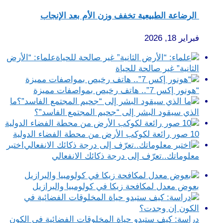
الرضاعة الطبيعية تخفف وزن الأم بعد الإنجاب
فبراير 18, 2026
علماء: “الأرض
الثانية” غير صالحة للحياة
“هونور إكس 7”.. هاتف رخيص بمواصفات مميزة
ما
الذي سيقود البشر إلى “جحيم المجتمع الفاسد”؟
10 صور رائعة لكوكب الأرض من محطة الفضاء الدولية
اختبر
معلوماتك..تعرّف إلى درجة ذكائك الانفعالي
بعوض معدل لمكافحة زيكا في كولومبيا والبرازيل
دراسة: كيف ستبدو حياة المخلوقات الفضائية في الكون