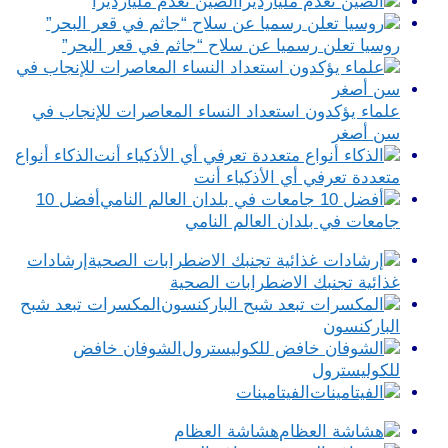
الصين تعدم مليارديرا
روسيا تعلن رسميا عن سلاح “جاثم في قعر البحر”
علماء يؤكدون استعداد النساء المعاصرات للإنجاب في
سن أصغر
الذكاء أنواع
متعددة تعرفي أي الأذكياء أنت
أفضل 10
جامعات في بلدان العالم النامي
إرشادات
غذائية تجنبك الاضطرابات الصحية
المكسرات تبعد شبح
الباركنسون
الشوفان خافض
للكوليسترول
الفيتامينات
هشاشة العظام