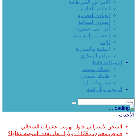
الأمراض السرطانية
العيادة الجلدية
العيادة العظمية
العيادة النسائية
أذن أنف حنجرة
العصبية والنفسية
الإيدز
القلبية والصدرية
عيادة السكري
للسيدات فقط
جمالك سيدتي
طفلك سيدتي
معلومات لك
الريجيم والرياضة
الأحدث
السجن لأسترالي حاول تهريب عشرات السحالي
قميص محترق بـ1139 دولارا.. هل تفقد الموضة عقلها؟