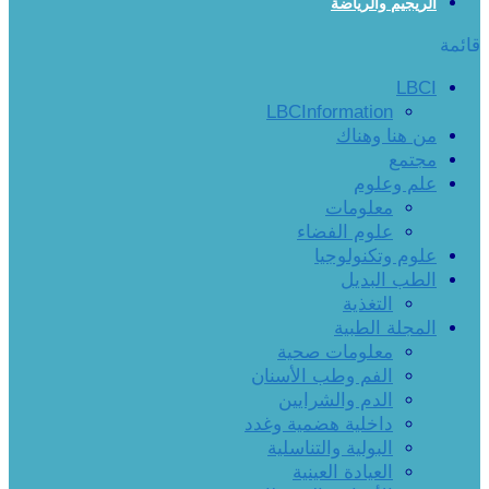
الريجيم والرياضة
قائمة
LBCI
LBCInformation
من هنا وهناك
مجتمع
علم وعلوم
معلومات
علوم الفضاء
علوم وتكنولوجيا
الطب البديل
التغذية
المجلة الطبية
معلومات صحية
الفم وطب الأسنان
الدم والشرايين
داخلية هضمية وغدد
البولية والتناسلية
العيادة العينية