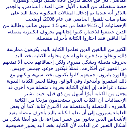
الماضي، كان فن الخط يدرّس عادة بشكل يومي، وبصورة
حصة منفصلة، من الصف الأول حتى الصف السادس، والجدير
بالذكر أنه عندما تم إدخال المقالات المكتوبة بخط اليد على
نظام سات للقبول الجامعي في عام 2006، أوضحت
الإحصائيات أن 15% فقط من نحو 1.5 مليون طالب وطالبة من
الذين خضعوا للاختبار، كتبوا إجاباتهم بحروف انكليزية متصلة،
أما الباقين فقد اختاروا الكتابة بأحرف منفصلة.
الكثير من البالغين الذين تعلموا الكتابة باليد، يكرهون ممارسة
ذلك، وتخلوا منذ فترة طويلة عن محاولة الكتابة بخط اليد
بحروف متصلة وبشكل مقروء، ولكن إخفاقاتهم يجب ألا تمنعهم
من التعبير عن أفكارهم، فمثلًا فيكتور هوغو، جيمس جويس،
واللورد بايرون، جميعهم كانوا يكتبون بخط سيء، ولكنهم مع
ذلك استمروا وأبدعوا، وفي الواقع، ووفقًا لخبير الكتابة اليدوية
ستيف غراهام، إن إتقان الكتابة بحروف متصلة مرة أخرى قد
يجعل من الكتابة أمرًا أسهل من ذي قبل، حيث تشير
الإحصائيات أن الكتّاب الذين يستخدمون مزيجًا من الكاتبة
بالحروف المتصلة والمنفصلة هم الأسرع كتابة، كما أن بعض
العلماء يشيرون إلى أن تعلم الكتابة باليد بأحرف متصلة يفيد
الأشخاص الذين يعانون من عسر القراءة، بل هو أيضًا شكل من
أشكال التعبير عن الذات، لأن الكتابة بخط اليد يطور خصوصية