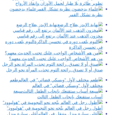
تطوير طائرة بلا طيار لحمل الأوزان وإنقاذ الأرواح
علماء يدحضون
نظرية تشكل القمر
نهاية الإيدز بعلاج الرضع
مخزون الذهب عند الألمان يرتفع إلى رقم قياسي
النوم يلعب دوره
في تحسين الذاكرة
من هم الأشخاص الواجب عليك تجنب الحديث معهم؟
صدق أو لا تصدق..رائحة الثوم تجذب المرأة نحو الرجل
طعم
مختلف لأول “ويسكي فضائي” في العالم
سبعة
أسباب ستقنعك بإنجاب الطفل الثالث
أطول رجل في العالم يتّجه نحو النجومية في “هوليوود”
أغلى سيارة منزل