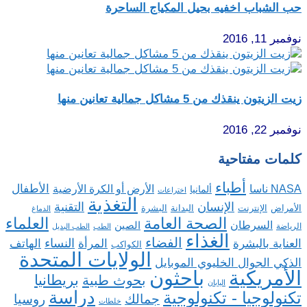
حب الشباب اخفيه بحيل المكياج الساحرة
نوفمبر 11, 2016
زيت الزيتون ينقذك من 5 مشاكل جمالية تعانين منها
نوفمبر 22, 2016
كلمات مفتاحية
أطباء
الأطفال
NASA ناسا
الأرض أو الكرة الأرضية
ألمانيا
اختراعات
التغذية
الإنسان
التقنية
الإنترنت
البدانة
البشرة
الأمراض
الدماغ
الصحة العامة
العلماء
السرطان
الصين
الرياضة
الطب
الطب البديل
الغذاء
الفضاء
النساء
العناية بالبشرة
المرأة
الهاتف
الكواكب
الولايات المتحدة
الذكي الجوال الخليوي الموبايل
باحثون
الأمريكية
بريطانيا
بحوث طبية
اليابان
دراسة
تكنولوجيا - تكنولوجية
روسيا
جمالك
خلطات