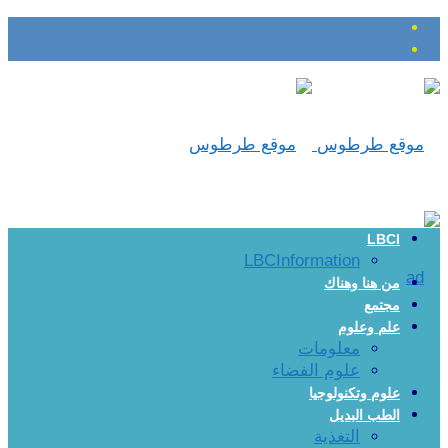
LBCI
LBCInformation
من هنا وهناك
مجتمع
علم وعلوم
معلومات
علوم الفضاء
علوم وتكنولوجيا
الطب البديل
التغذية