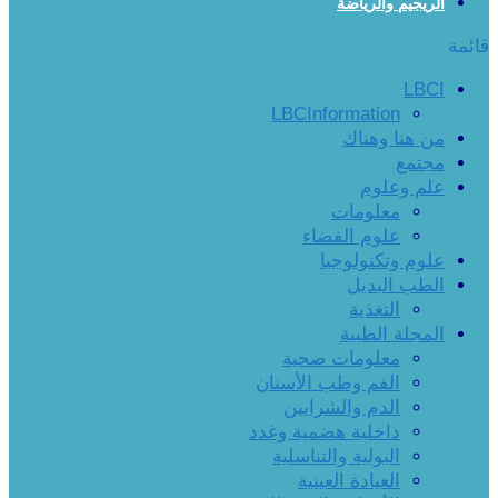
الريجيم والرياضة
قائمة
LBCI
LBCInformation
من هنا وهناك
مجتمع
علم وعلوم
معلومات
علوم الفضاء
علوم وتكنولوجيا
الطب البديل
التغذية
المجلة الطبية
معلومات صحية
الفم وطب الأسنان
الدم والشرايين
داخلية هضمية وغدد
البولية والتناسلية
العيادة العينية