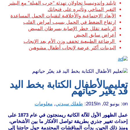
تايلند وإندونيسيا تحاولان تهدئة “حرب الفيلة” مع البشر
التغير المناخي وتأثيره على فنجانك
الأبعاد الاجتماعية والأخلاقية لتقنيات الحمل المساعدة
ارتفاع الضغط في الحمل يسبب أمراض القلب
الرياضة تقلل خطر الإصابة بسرطان المبيض
أعراض سابق الحيض
الرضاعة الطبيعية تخفف وزن الأم بعد الإنجاب
البدينات أكثر عرضة لإنجاب أطفال مشوهين
تعليم الأطفال الكتابة بخط اليد
قد يغيّر حياتهم
on:
يونيو 02, 2015
In:
طفلك سيدتي
,
معلومات
عمل الظهور الأول للآلة الكاتبة ريمنجتون في عام 1873 على
إحداث تغيير جذري بطريقة تواصل الأفكار ما بين الأشخاص،
ومنذ ذلك الحين، بدأت المناقشات المحتدمة حول حاجتنا إلى