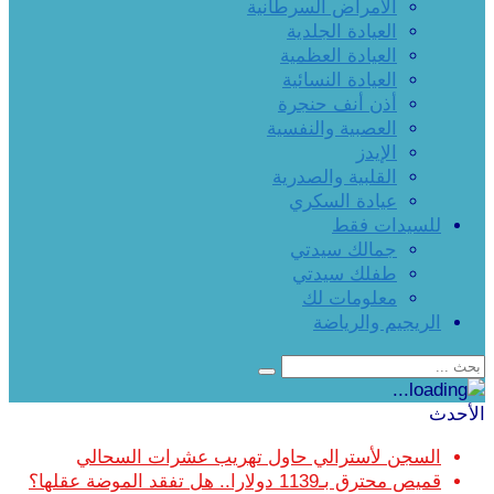
الأمراض السرطانية
العيادة الجلدية
العيادة العظمية
العيادة النسائية
أذن أنف حنجرة
العصبية والنفسية
الإيدز
القلبية والصدرية
عيادة السكري
للسيدات فقط
جمالك سيدتي
طفلك سيدتي
معلومات لك
الريجيم والرياضة
الأحدث
السجن لأسترالي حاول تهريب عشرات السحالي
قميص محترق بـ1139 دولارا.. هل تفقد الموضة عقلها؟