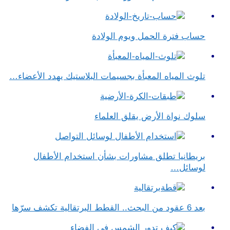
حساب فترة الحمل ويوم الولادة
تلوث المياه المعبأة بجسيمات البلاستيك يهدد الأعضاء…
سلوك نواة الأرض يقلق العلماء
بريطانيا تطلق مشاورات بشأن استخدام الأطفال
لوسائل…
بعد 6 عقود من البحث.. القطط البرتقالية تكشف سرّها