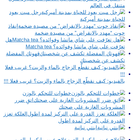
متنقل فى العالم
رجل ميت يعود
للحياة بمدينة أميركية
إنقاذ
حوت “مهدد بالانقراض” من مصيدة ضخمة
هل
تعرّفت على شاي ماتشا وفوائده؟ Matcha tea
قهوتكِ المفضلة
تكشف عن شخصيتكِ
بالفيديو: كيف نقطّع الزجاج بالماء والزيت؟ غريب فعلا !!!
خطوات للتحكم بالوزن
اتقِ ضرر
المشروبات الغازية على صحتك
العلكة تعزز
القدرة على التركيز لمدة اطول
ابنتي نباتية
علاج عيوب انكسار العين