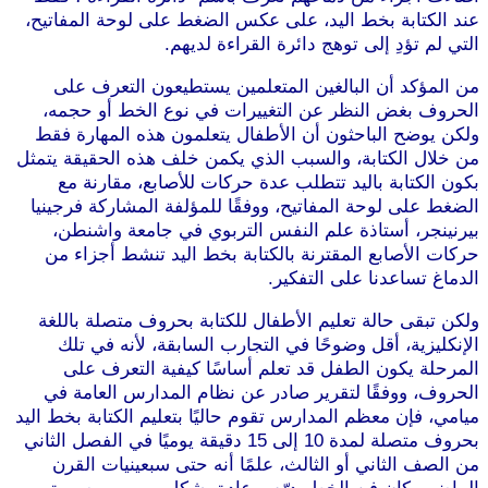
عند الكتابة بخط اليد، على عكس الضغط على لوحة المفاتيح،
التي لم تؤدِ إلى توهج دائرة القراءة لديهم.
من المؤكد أن البالغين المتعلمين يستطيعون التعرف على
الحروف بغض النظر عن التغييرات في نوع الخط أو حجمه،
ولكن يوضح الباحثون أن الأطفال يتعلمون هذه المهارة فقط
من خلال الكتابة، والسبب الذي يكمن خلف هذه الحقيقة يتمثل
بكون الكتابة باليد تتطلب عدة حركات للأصابع، مقارنة مع
الضغط على لوحة المفاتيح، ووفقًا للمؤلفة المشاركة فرجينيا
بيرنينجر، أستاذة علم النفس التربوي في جامعة واشنطن،
حركات الأصابع المقترنة بالكتابة بخط اليد تنشط أجزاء من
الدماغ تساعدنا على التفكير.
ولكن تبقى حالة تعليم الأطفال للكتابة بحروف متصلة باللغة
الإنكليزية، أقل وضوحًا في التجارب السابقة، لأنه في تلك
المرحلة يكون الطفل قد تعلم أساسًا كيفية التعرف على
الحروف، ووفقًا لتقرير صادر عن نظام المدارس العامة في
ميامي، فإن معظم المدارس تقوم حاليًا بتعليم الكتابة بخط اليد
بحروف متصلة لمدة 10 إلى 15 دقيقة يوميًا في الفصل الثاني
من الصف الثاني أو الثالث، علمًا أنه حتى سبعينيات القرن