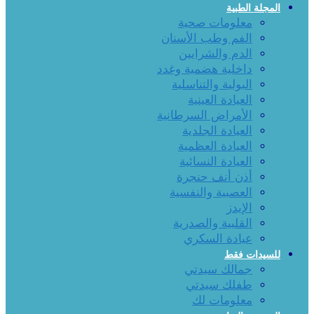
المجلة الطبية
معلومات صحية
الفم وطب الأسنان
الدم والشرايين
داخلية هضمية وغدد
البولية والتناسلية
العيادة العينية
الأمراض السرطانية
العيادة الجلدية
العيادة العظمية
العيادة النسائية
أذن أنف حنجرة
العصبية والنفسية
الإيدز
القلبية والصدرية
عيادة السكري
للسيدات فقط
جمالك سيدتي
طفلك سيدتي
معلومات لك