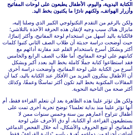
الكتابة اليدوية، واليوم، الأطفال يطبعون على لوحات المفاتيح
وأزرار الهواتف، ولكنهم نادرًا ما يكتبون بخط اليد.
ولكن بالرغم من التقدم التكنولوجي الكبير الذي وصلنا إليه،
مايزال هناك سبب وجيه لإتقان هذه الحرفة الآخذة بالتلاشي؛
فالكتابة باليد أسهل من استخدام لوحة المفاتيح، وأكثر إثمارًا،
حيث أوضحت دراسة حديثة أن طلاب الصف الثاني كتبوا كلمات
أكثر وبشكل أسرع باستخدام القلم عند مقارنة أدائهم مع
كتابتهم على لوحة المفاتيح، أما طلاب الصف الرابع والخامس
فقد استطاعوا كتابة جملًا كاملة بخط اليد بعدد أكبر وبشكل
أسرع من الكتابة على لوحة المفاتيح، وأوضحت دراسة أخرى
أن الأطفال يبتكرون المزيد من الأفكار عند الكتابة باليد، كما أن
المقالات المكتوبة بخط اليد تكون أكثر تماسكًا وعمقًا، وكذلك
أكثر صحة من الناحية النحوية.
ولكن هل تؤثر علينا هذه الظاهرة بعد أن نتعلم القراءة فقط، أم
أنها تؤثر علينا منذ بداية تعلمنا؟ توضح تجربة أخرى تمت على
أطفال تتراوح أعمارهم بين سنة وخمس سنوات ممن لا
يستطيعون القراءة، أو الكتابة، أو دق الأحرف على لوحة
المفاتيح، أو تتبع الحروف والأشكال، أنه خلال الفحص الدماغي
أضاءت أجزاء من دماغهم تُعرف باسم “دائرة القراءة”، فقط