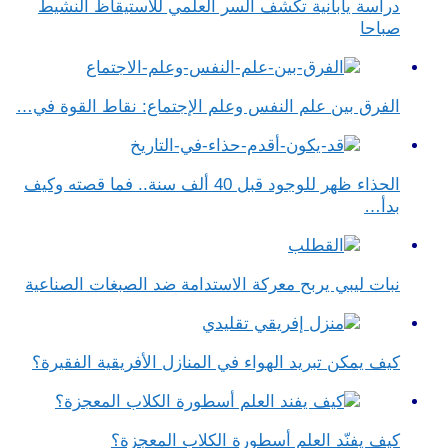
دراسة يابانية تكشف السر العلمي للاستيقاظ النشيط
صباحا
الفرق بين علم النفس وعلم الإجتماع​: نقاط القوة في…
الحذاء ظهر للوجود قبل 40 ألف سنة.. فما قصته وكيف
بدأ…
نبات ليبي يربح معركة الاستدامة ضد الصبغات الصناعية
كيف يمكن تبريد الهواء في المنازل الأفريقية الفقيرة؟
كيف يفنّد العلم أسطورة الكلاب المعجزة؟