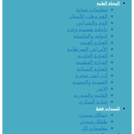
المجلة الطبية
معلومات صحية
الفم وطب الأسنان
الدم والشرايين
داخلية هضمية وغدد
البولية والتناسلية
العيادة العينية
الأمراض السرطانية
العيادة الجلدية
العيادة العظمية
العيادة النسائية
أذن أنف حنجرة
العصبية والنفسية
الإيدز
القلبية والصدرية
عيادة السكري
للسيدات فقط
جمالك سيدتي
طفلك سيدتي
معلومات لك