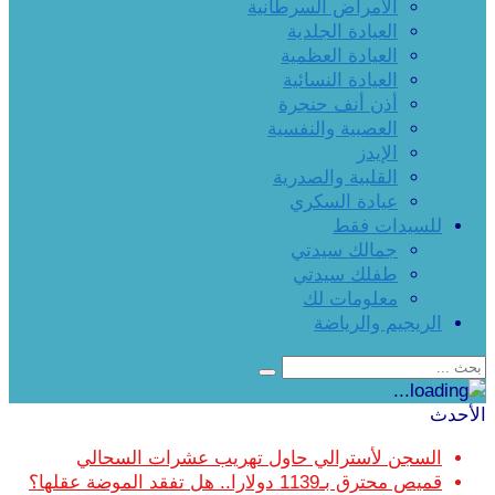
الأمراض السرطانية
العيادة الجلدية
العيادة العظمية
العيادة النسائية
أذن أنف حنجرة
العصبية والنفسية
الإيدز
القلبية والصدرية
عيادة السكري
للسيدات فقط
جمالك سيدتي
طفلك سيدتي
معلومات لك
الريجيم والرياضة
الأحدث
السجن لأسترالي حاول تهريب عشرات السحالي
قميص محترق بـ1139 دولارا.. هل تفقد الموضة عقلها؟