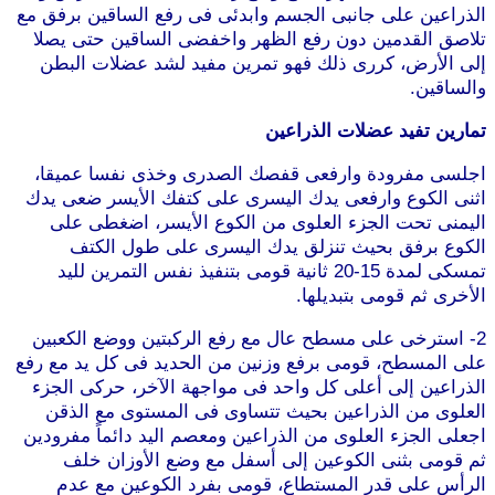
الذراعين على جانبى الجسم وابدئى فى رفع الساقين برفق مع
تلاصق القدمين دون رفع الظهر واخفضى الساقين حتى يصلا
إلى الأرض، كررى ذلك فهو تمرين مفيد لشد عضلات البطن
والساقين.
تمارين تفيد عضلات الذراعين
اجلسى مفرودة وارفعى قفصك الصدرى وخذى نفسا عميقا،
اثنى الكوع وارفعى يدك اليسرى على كتفك الأيسر ضعى يدك
اليمنى تحت الجزء العلوى من الكوع الأيسر، اضغطى على
الكوع برفق بحيث تنزلق يدك اليسرى على طول الكتف
تمسكى لمدة 15-20 ثانية قومى بتنفيذ نفس التمرين لليد
الأخرى ثم قومى بتبديلها.
2- استرخى على مسطح عال مع رفع الركبتين ووضع الكعبين
على المسطح، قومى برفع وزنين من الحديد فى كل يد مع رفع
الذراعين إلى أعلى كل واحد فى مواجهة الآخر، حركى الجزء
العلوى من الذراعين بحيث تتساوى فى المستوى مع الذقن
اجعلى الجزء العلوى من الذراعين ومعصم اليد دائماً مفرودين
ثم قومى بثنى الكوعين إلى أسفل مع وضع الأوزان خلف
الرأس على قدر المستطاع، قومى بفرد الكوعين مع عدم