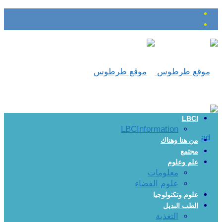
LBCI
LBCInformation
من هنا وهناك
مجتمع
علم وعلوم
معلومات
علوم الفضاء
علوم وتكنولوجيا
الطب البديل
التغذية