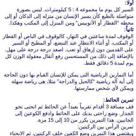
أولا:
السير كل يوم ما مجموعه 4 : 5 كيلومترات. ليس بصورة
متواصلة بالطبع كأن يسير الإنسان من منزله إلى الدكان أو إلى
محطة “القطار أو الأتوبيس” ومن المنزل إلى المكتب وهكذا.
ثانياً:
الوقوف لمدة ساعتين في النهار، كالوقوف في الباص أو القطار
أو المكتب، أو أثناء الانتظار عند التبضع، أو المطبخ أو السير
على القدمين دون إرهاق أو تعب. اصعد درجة درجة على مهل.
بالإضافة إلى ذلك من المستحسن رفع أثقال معقولة الوزن كل
يوم لمدة 5 دقائق فقط.
موقع طرطوس
أما التمارين الرياضية التى يمكن للإنسان القيام بها دون الحاجة
إلى أية آلة رياضية “كالحبل والدراجة” مثلا، هى رياضة سهلة
ويمكن لأى شخص ممارستها.
تمرين الحائط:
قف مسافة 3 أقدام تقريباً بعيداً عن الحائط ثم انحنى نحو
الجدار. وضع راحتى يديك على الحائط وادفع الكوعين إلى
الجانبين. هذا التمرين يكرر من 10 إلى 15 مرة.
تمرين الرأس بين الركبتين:
ويقتضى هذا التمرين وضع الكفين خلف الركبتين، ثم الانحناء