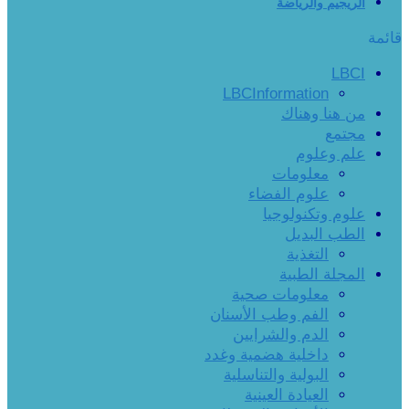
الريجيم والرياضة
قائمة
LBCI
LBCInformation
من هنا وهناك
مجتمع
علم وعلوم
معلومات
علوم الفضاء
علوم وتكنولوجيا
الطب البديل
التغذية
المجلة الطبية
معلومات صحية
الفم وطب الأسنان
الدم والشرايين
داخلية هضمية وغدد
البولية والتناسلية
العيادة العينية