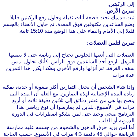
إلى الركبتين.
موقع طرطوس
تمرين الأرض
:
ثبت قدميك تحت قطعة أثاث ثقيلة وحاول رفع الركبتين قليلا
وضع الساعدين مكتوفين فوق المعدة. ثم حاول الانحناء بالجسم
قليلا إلى الأمام والبقاء على هذا الوضع مدة 15:10 ثانية.
تمرين لتليين العضلات:
العضلات التى أتعبها الجلوس تحتاج إلى رياضة حتى لا يصيبها
الترهل. ارفع أحد الساعدين فوق الرأس. كأنك تحاول لمس
سقف الغرفة. ثم أنزلها وارفع الأخرى وهكذا يكرر هذا التمرين
عدة مرات
وإذا شاء الشخص أن يجعل التمارين أكثر صعوبة أو جدية، يمكنه
زيادة المدة الإجمالية لهذه التمارين. مع العلم أن المدة التى
ينصح بها هى من عشر دقائق إلى ثلاثين دقيقة ثلاث أو أربع
مرات فى الأسبوع. للذين لم يمارسوا أى نوع رياضى هذا
البرنامج صحى وجيد حتى لمن يشكو اضطرابات فى الدورة
الدموية أو القلب.
موقع طرطوس
أما لمن يريد حرق الدهون والشحوم من جسمه عليه ممارسة
الرياضة حوالى 45 دقيقة 4:3 مرات فى الأسبوع. حسب الحاجة