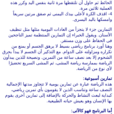
الحائط ثم حاول أن تلتقطها مرة ثانية بنفس اليد وكرر هذه
العملية ثلاثين مرة.
4- اقذف الكرة لأعلى بيدك اليمنى ثم صفق مرتين سريعاً
وامسكها باليد اليسرى.
موقع طرطوس
التمارين جزء لا يتجزأ من العادات اليومية مثلها مثل تنظيف
الأسنان. ويقول الخبراء إن التمارين المنتظمة تميز الناجحين
فى الحفاظ على وزن مستقر.
وهنا أورد برنامج رياضى بسيط لا يرهق الجسم أو يمنع من
تكراره ومزاولته على الدوام. مع التذكير أن الجسم لا يبدأ بحرق
الشحوم إلا بعد نصف ساعة من التمرين. ونصيحة للذين يبدأون
الرياضة بممارسة رياضة المشى، ثم المشى السريع تحضيرًا
لأى نوع من الرياضة.
تمارين أسبوعية:
هذه الرياضة عبارة عن تمارين يومية لا تتجاوز مدتها الإجمالية
النصف ساعة وتناسب الذين لا يقومون بأي تمرين رياضي،
كبداية لبعث النشاط والحركة بالإضافة إلى تمارين أخرى يقوم
بها الإنسان وهو يعيش حياته الطبيعية.
موقع طرطوس
أما البرنامج فهو كالآتى: