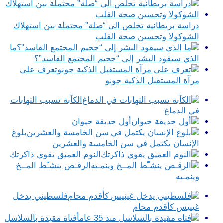
دراسة بريطانية تخلص الى “صلة” محتملة بين استهلاك
الشوكولا وتحسين صحة القلب
ما
الذي سيقود البشر إلى “جحيم المجتمع الفاسد”؟
تعرف على
مرآة المستقبل الذكية جونو
الكآبة تسبب التهابات
في الدماغ
أول حديقة حيوان
بلوغ
الإنسان يكتمل في سن الخامسة والعشرين
النوم العميق يقوي ذاكرتك
الرقـص ينشـّط المــخ
وينمـيه
فلسطيني يدخل
غينيس كأقدم محام
فتاة مقيدة بالسلاسل