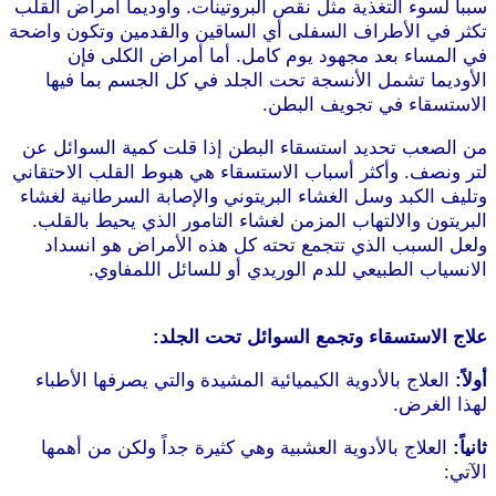
سبباً لسوء التغذية مثل نقص البروتينات. وأوديما أمراض القلب
تكثر في الأطراف السفلى أي الساقين والقدمين وتكون واضحة
في المساء بعد مجهود يوم كامل. أما أمراض الكلى فإن
الأوديما تشمل الأنسجة تحت الجلد في كل الجسم بما فيها
الاستسقاء في تجويف البطن.
من الصعب تحديد استسقاء البطن إذا قلت كمية السوائل عن
لتر ونصف. وأكثر أسباب الاستسقاء هي هبوط القلب الاحتقاني
وتليف الكبد وسل الغشاء البريتوني والإصابة السرطانية لغشاء
البريتون والالتهاب المزمن لغشاء التامور الذي يحيط بالقلب.
ولعل السبب الذي تتجمع تحته كل هذه الأمراض هو انسداد
الانسياب الطبيعي للدم الوريدي أو للسائل اللمفاوي.
موقع
طرطوس
علاج الاستسقاء وتجمع السوائل تحت الجلد:
أولاً:
العلاج بالأدوية الكيميائية المشيدة والتي يصرفها الأطباء
لهذا الغرض.
ثانياً:
العلاج بالأدوية العشبية وهي كثيرة جداً ولكن من أهمها
الآتي: