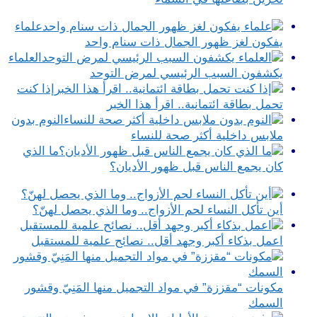
علماء
يفكون لغز ظهور الجمال ذات سنام واحد
العلماء
يكشفون السبب الرئيسي لمرض التوحد
إذا كنت
تحمل بطاقة ائتمانية.. اقرأ هذا الخبر
النوم بدون
ملابس داخلية أكثر صحة للنساء
ما الذي
كان يجمع الناس قبل ظهور الأديان؟
أين تأكل النساء لحم الأزواج.. وما الذي يحصل لهنّ؟
اعمل بذكاء أكبر وجهد أقل.. نصائح علمية للمستقبل
مكونات “مقززة” في مواد التجميل منها المَنِيّ وقشور
السمك