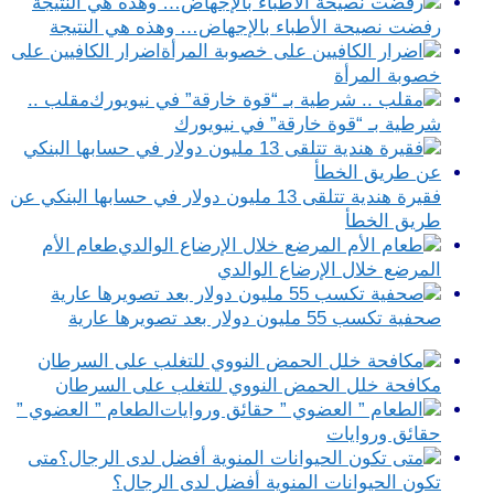
رفضت نصيحة الأطباء بالإجهاض… وهذه هي النتيجة
اضرار الكافيين على
خصوبة المرأة
مقلب ..
شرطية بـ “قوة خارقة” في نيويورك
فقيرة هندية تتلقى 13 مليون دولار في حسابها البنكي عن
طريق الخطأ
طعام الأم
المرضع خلال الإرضاع الوالدي
صحفية تكسب 55 مليون دولار بعد تصويرها عارية
مكافحة خلل الحمض النووي للتغلب على السرطان
الطعام ” العضوي ”
حقائق وروايات
متى
تكون الحيوانات المنوية أفضل لدى الرجال؟