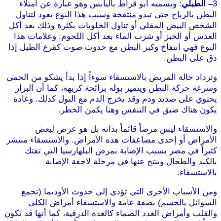
3
– الطبلي
: ويسميه أبو قراط باليابس وهو عبارة عن امتلاء
البطن بالرياح حتى تبدو منتفخة وسبب هذا النوع يعود لتناول
الشخص البيض المقلي أو تناول الحلويات بكثرة وذلك بعد أكل
العدس أو الخبز أو شرب الماء بعد أكل اللحوم. وعلامات هذا
النوع فهي انتفاخ وكبر البطن مع حدوث صوت كقرع الطبل إذا
دق على البطن.
وتزداد حالة المريض بالاستسقاء سوءاً إذا بدأ يشكو من الحمى
وسرعة حركة البطن ويتميز بوله برائحة كريهة، كما أن البراز
يحتوي على صديد ودم وقد يخرج الدم مع البول كذلك. وعادة
يكون هناك ضيق في التنفس وهنا يكمن الخطر.
والاستسقاء ليس مرضاً قائماً بذاته بل هو عرض لبعض
الأمراض أو إحدى مضاعفات هذه الأمراض. والاستسقاء منتشر
كثيراً في مصر بسبب الإصابة بمرض البلهارسيا التي تفتك
بالكبد والطحال وينتج عنها في مرحلة لاحقة الإصابة
بالاستسقاء.
موقع طرطوس
ومن الأسباب الأخرى التي تؤدي إلى حدوث الأوديما (تجمع
السوائل بالجسم) بصفة عامة والاستسقاء أمراض الكلى
والقلب وأمراض الغدد الصماء كالغدة الدرقية، كما أنها قد تكون