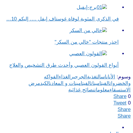
في الذكرى المئوية لوفاة غوستاف إيفل …. إليكم 10…
احذر منتجات "خالي من السكر"
أنواع القولون العصبي وأحدث طرق التشخيص والعلاج
وسوم:
الأناناس
التغذية
الجرجير
الغذاء
الفواكه
والخضروات
الفيتامينات
الفيتامينات و المعادن
الكبد
مرض
الاستسقاء
معلومات
نصائح غذائية
Share
0
Tweet
0
Share
Share