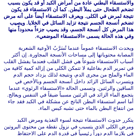
والاستسقاء البطني عادة من أمراض الكبد أو قد يكون بسبب
تضخم الطحال حتى يملأ البطن. كما أن الاستسقاء قد يكون
نتيجة لمرض في الكلى. ويعرف الاستسقاء أيضاً على أنه مرض
تضخم أنسجة الجسم نتيجة تزايد السائل في الخلايا. ويصيب
هذا المرض كل أنسجة الجسم، وقد يصيب جزءاً محدوداً منها
وفي هذه الحالة يسمى «الاستسقاء الموضعي».
ويحدث الاستسقاء عموماً عندما تُسَرَّبُ الأوعية الشعرية
المصابة محتوياتها إلى مساحات الأنسجة المجاورة. إن أكثر
أسباب الاستسقاء شيوعاً هي فشل القلب فعندما يفشل القلب
في تمرير الدم بفاعلية لا تتمكن الكلى من إزالة كمية كافية من
الماء والملح من مجرى الدم، ونتيجة لذلك يزداد حجم الدم
ويتسرب السائل الزائد داخل أنسجة الجسم وبالأخص في
الساقين والرئتين. وتسمى الحالة «الاستسقاء الرئوي» عندما
يتجمع الماء الزائد في الرئتين مسبباً ضيقاً في التنفس ويعالج.
أما اسم استسقاء البطن الناتج عن مشكلة في الكبد فقد جاء
من انتفاخ البطن بالماء حتى تشبه كيس الماء.
يتكرر حدوث الاستسقاء نتيجة لسوء التغذية ومرض الكبد
ومرض الكلى الذي يتسبب في نزول نقطة من محتوى البروتين
في بلازما الدم دوراً رئيسياً في قدرة الدم على الاحتفاظ