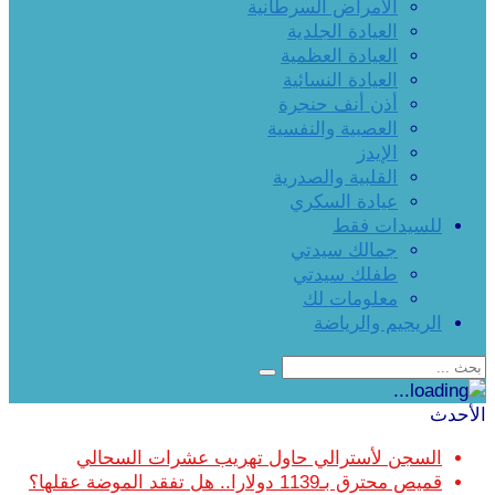
الأمراض السرطانية
العيادة الجلدية
العيادة العظمية
العيادة النسائية
أذن أنف حنجرة
العصبية والنفسية
الإيدز
القلبية والصدرية
عيادة السكري
للسيدات فقط
جمالك سيدتي
طفلك سيدتي
معلومات لك
الريجيم والرياضة
الأحدث
السجن لأسترالي حاول تهريب عشرات السحالي
قميص محترق بـ1139 دولارا.. هل تفقد الموضة عقلها؟