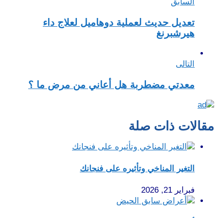
السابق
تعديل حديث لعملية دوهاميل لعلاج داء
هيرشبرنغ
التالى
معدتي مضطربة هل أعاني من مرض ما ؟
مقالات ذات صلة
التغير المناخي وتأثيره على فنجانك
فبراير 21, 2026