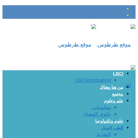
LBCI
LBCInformation
من هنا وهناك
مجتمع
علم وعلوم
معلومات
علوم الفضاء
علوم وتكنولوجيا
الطب البديل
التغذية