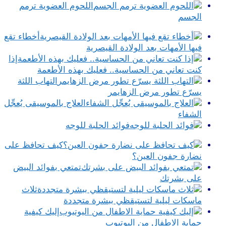
اللحوم العضوية ترمم
الجسم
أخطاء تقع
فيها الأمهات بعد الولادة القيصرية
إذا
كنت تعاني من الحساسية.. فعليك بهذه الأطعمة
التهاب اللثة
يسرّع تطور مرض الزهايمر
العلاج بالموسيقى يُعجِّل
الشفاء
فوائد الحلبة للوجه
كيف تحافظ على
نضارة جفون العين؟
تمتعي بفوائد البيض
على بشرتك
ثلاث
ماسكات ليلية لتستيقظي ببشرة متجددة
إليك كيفية
حماية الاطفال من اليوتيوب