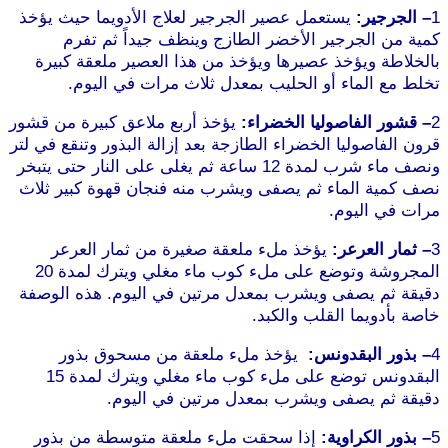
1
– الجرجير:
يستعمل عصير الجرجير لعلاج الأدويما حيث يؤخذ
كمية من الجرجير الأخضر الطازج وينظف جيداً ثم تفرم
بالخلاطة ويؤخذ عصيرها ويؤخذ من هذا العصير ملعقة كبيرة
تخلط مع الماء أو الحليب بمعدل ثلاث مرات في اليوم.
2
– قشور الفاصوليا الخضراء:
يؤخذ أربع ملاعق كبيرة من قشور
قرون الفاصوليا الخضراء الطازجة بعد إزالة البذور وتنقع في لتر
ونصف ماء شرب لمدة 12 ساعة ثم يغلى على النار حتى يتبخر
نصف كمية الماء ثم يصفى ويشرب منه فنجان قهوة كبير ثلاث
مرات في اليوم.
3
– ثمار العرعر:
يؤخذ ملء ملعقة صغيرة من ثمار العرعر
المجروشة وتوضع على ملء كوب ماء مغلي ويترك لمدة 20
دقيقة ثم يصفى ويشرب بمعدل مرتين في اليوم. هذه الوصفة
خاصة بأدويما القلب والكبد.
موقع طرطوس
4
– بذور البقدونس:
يؤخذ ملء ملعقة من مسحوق بذور
البقدونس توضع على ملء كوب ماء مغلي ويترك لمدة 15
دقيقة ثم يصفى ويشرب بمعدل مرتين في اليوم.
5
– بذور الكراوية:
إذا سحقت ملء ملعقة متوسطة من بذور