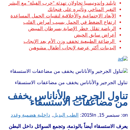
تايلند وإندونيسيا تحاولان تهدئة “حرب الفيلة” مع البشر
التغير المناخي وتأثيره على فنجانك
الأبعاد الاجتماعية والأخلاقية لتقنيات الحمل المساعدة
ارتفاع الضغط في الحمل يسبب أمراض القلب
الرياضة تقلل خطر الإصابة بسرطان المبيض
أعراض سابق الحيض
الرضاعة الطبيعية تخفف وزن الأم بعد الإنجاب
البدينات أكثر عرضة لإنجاب أطفال مشوهين
تناول الجرجير والأناناس يخفف من مضاعفات الاستسقاء
تناول الجرجير والأناناس يخفف
من مضاعفات الاستسقاء
on:
سبتمبر 15, 2015
In:
الطب البديل
,
داخلية هضمية وغدد
يعرف الاستسقاء أيضاً بالوذمة، وتجمع السوائل داخل البطن