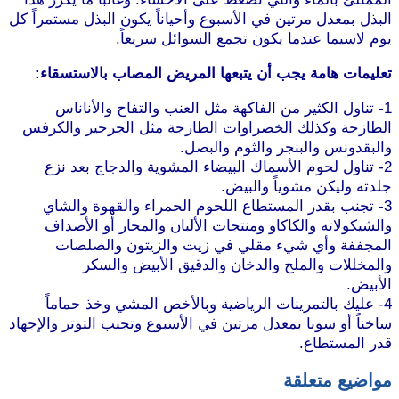
البذل بمعدل مرتين في الأسبوع وأحياناً يكون البذل مستمراً كل
يوم لاسيما عندما يكون تجمع السوائل سريعاً.
موقع طرطوس
تعليمات هامة يجب أن يتبعها المريض المصاب بالاستسقاء:
1- تناول الكثير من الفاكهة مثل العنب والتفاح والأناناس
الطازجة وكذلك الخضراوات الطازجة مثل الجرجير والكرفس
والبقدونس والبنجر والثوم والبصل.
2- تناول لحوم الأسماك البيضاء المشوية والدجاج بعد نزع
جلدته وليكن مشوياً والبيض.
3- تجنب بقدر المستطاع اللحوم الحمراء والقهوة والشاي
والشيكولاته والكاكاو ومنتجات الألبان والمحار أو الأصداف
المجففة وأي شيء مقلي في زيت والزيتون والصلصات
والمخللات والملح والدخان والدقيق الأبيض والسكر
الأبيض.
موقع طرطوس
4- عليك بالتمرينات الرياضية وبالأخص المشي وخذ حماماً
ساخناً أو سونا بمعدل مرتين في الأسبوع وتجنب التوتر والإجهاد
قدر المستطاع.
مواضيع متعلقة