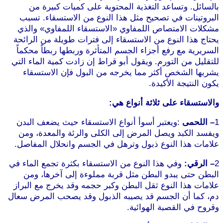
بالسائل. وتساعد التغذية المحتوية على كميات كبيرة من
البروتينات في تصحيح مثل هذا النوع من الاستسقاء. تسبب
مشكلات الامتصاص اللمفاوي «الاستسقاء اللمفاوي» والذي
يحتاج هذا النوع من الاستسقاء إلى فترات طويلة من الرائحة
السريرية مع رفع أجزاء الجسم المتأثرة وربطها ربطاً محكماً
للتقليل من التورم. ويقول أبو قراط إن زادت كمية الماء التي
يشربها الشخص أكثر مما يخرجه من البول فإن الاستسقاء
يكون النتيجة الأكيدة.
والاستسقاء على ثلاثة أنواع هي:
1
– اللحمى
:ويعتبر أسوأ أنواع الاستسقاء حيث يضعف البدن
ويفسد الكبد ويصل المرض إلى الكلى والرئة والمعدة، ومن
علامات هذا النوع ذبول وترهل في الجسم وانحلال المفاصل.
2
– الرقي:
وفي هذا النوع من الاستسقاء بكثرة تجمع الماء في
البطن حتى يبدو البطن مثل قربة مملوءة إلى آخرها، ومن
علامات هذا النوع ثقل البطن وكبر حجمه وقد يخرج مع البراز
دم، كما أن الجسم قد يصيبه الذبول وقد يصحب المرض سعال
وقروح في القصبة الهوائية.
موقع طرطوس