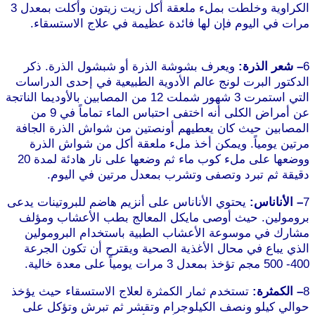
الكراوية وخلطت بملء ملعقة أكل زيت زيتون وأكلت بمعدل 3
مرات في اليوم فإن لها فائدة عظيمة في علاج الاستسقاء.
موقع
طرطوس
6
– شعر الذرة:
ويعرف بشوشة الذرة أو شبشول الذرة. ذكر
الدكتور البرت لونج عالم الأدوية الطبيعية في إحدى الدراسات
التي استمرت 3 شهور شملت 12 من المصابين بالأوديما الناتجة
عن أمراض الكلى أنه اختفى احتباس الماء تماماً في 9 من
المصابين حيث كان يعطيهم أونصتين من شواش الذرة الجافة
مرتين يومياً. ويمكن أخذ ملء ملعقة أكل من شواش الذرة
ووضعها على ملء كوب ماء ثم وضعها على نار هادئة لمدة 20
دقيقة ثم تبرد وتصفى وتشرب بمعدل مرتين في اليوم.
7
– الأناناس:
يحتوي الأناناس على أنزيم هاضم للبروتينات يدعى
برومولين. حيث أوصى مايكل المعالج بطب الأعشاب ومؤلف
مشارك في موسوعة الأعشاب الطبية باستخدام البرومولين
الذي يباع في محال الأغذية الصحية ويقترح أن تكون الجرعة
400- 500 مجم تؤخذ بمعدل 3 مرات يومياً على معدة خالية.
8
– الكمثرة:
تستخدم ثمار الكمثرة لعلاج الاستسقاء حيث يؤخذ
حوالي كيلو ونصف الكيلوجرام وتقشر ثم تبرش وتؤكل على