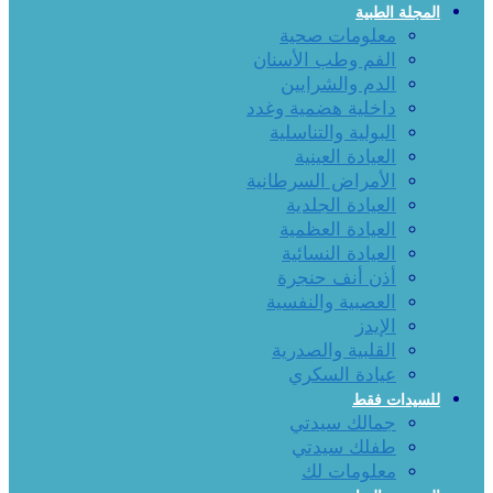
المجلة الطبية
معلومات صحية
الفم وطب الأسنان
الدم والشرايين
داخلية هضمية وغدد
البولية والتناسلية
العيادة العينية
الأمراض السرطانية
العيادة الجلدية
العيادة العظمية
العيادة النسائية
أذن أنف حنجرة
العصبية والنفسية
الإيدز
القلبية والصدرية
عيادة السكري
للسيدات فقط
جمالك سيدتي
طفلك سيدتي
معلومات لك