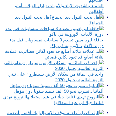
العلماء يناشدون الآباء والأمهات تبادل القبلات أمام
أطفالهم
هل يجب التبول بعد
الجماع؟
حافلة للرياضيين تصدم 3 سباحات نمساويات قبل بدء
دورة الألعاب الأوروبية في باكو
يد عملاقة
بثلاثة أصابع قد تعود لكائن فضائي
واحد في المائة من سكان الأرض يسيطرون على ثلثي
الثروة العالمية بحلول 2030
ألمانيا ـ تسرب نحو 50 ألف تلميذ سنويا دون مؤهل
النرويج تهدي
فنلندا جبلًا في عيد استقلالها
إليك أفضل أطعمة