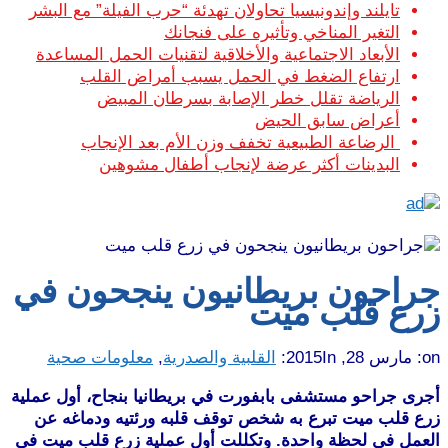
تايلند وإندونيسيا تحاولان تهدئة “حرب الفيلة” مع البشر
التغير المناخي وتأثيره على فنجانك
الأبعاد الاجتماعية والأخلاقية لتقنيات الحمل المساعدة
ارتفاع الضغط في الحمل يسبب أمراض القلب
الرياضة تقلل خطر الإصابة بسرطان المبيض
أعراض سابق الحيض
الرضاعة الطبيعية تخفف وزن الأم بعد الإنجاب
البدينات أكثر عرضة لإنجاب أطفال مشوهين
جراحون بريطانيون ينجحون في
زرع قلب ميت
on:
مارس 28, 2015
In:
القلبية والصدرية
,
معلومات صحية
أجرى جراحو مستشفى بابفورت في بريطانيا بنجاح، أول عملية
زرع قلب ميت تبرع به شخص توقف قلبه ورئتيه ودماغه عن
العمل في لحظة واحدة. وتكللت أول عملية زرع قلب ميت في