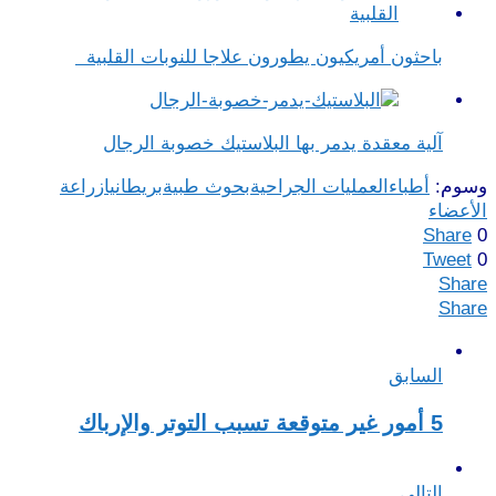
باحثون أمريكيون يطورون علاجا للنوبات القلبية
آلية معقدة يدمر بها البلاستيك خصوبة الرجال
وسوم:
أطباء
العمليات الجراحية
بحوث طبية
بريطانيا
زراعة
الأعضاء
Share
0
Tweet
0
Share
Share
السابق
5 أمور غير متوقعة تسبب التوتر والإرباك
التالى