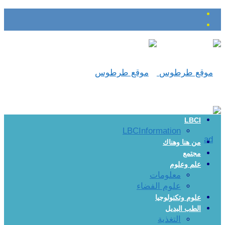
LBCI
LBCInformation
من هنا وهناك
مجتمع
علم وعلوم
معلومات
علوم الفضاء
علوم وتكنولوجيا
الطب البديل
التغذية