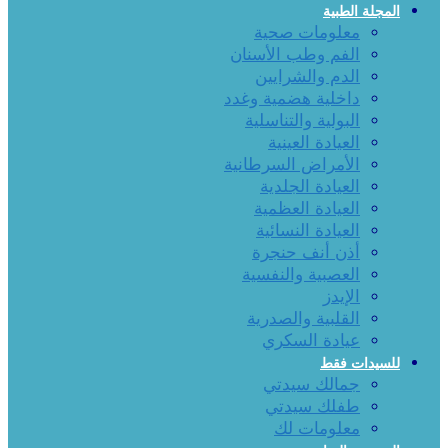
المجلة الطبية
معلومات صحية
الفم وطب الأسنان
الدم والشرايين
داخلية هضمية وغدد
البولية والتناسلية
العيادة العينية
الأمراض السرطانية
العيادة الجلدية
العيادة العظمية
العيادة النسائية
أذن أنف حنجرة
العصبية والنفسية
الإيدز
القلبية والصدرية
عيادة السكري
للسيدات فقط
جمالك سيدتي
طفلك سيدتي
معلومات لك