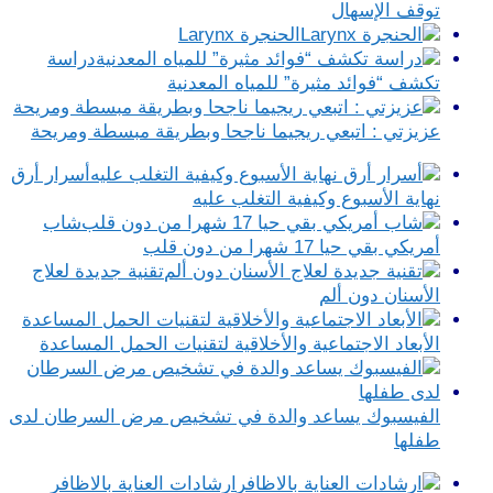
توقف الإسهال
الحنجرة Larynx
دراسة
تكشف “فوائد مثيرة” للمياه المعدنية
عزيزتي : اتبعي ريجيما ناجحا وبطريقة مبسطة ومريحة
أسرار أرق
نهاية الأسبوع وكيفية التغلب عليه
شاب
أمريكي بقي حيا 17 شهرا من دون قلب
تقنية جديدة لعلاج
الأسنان دون ألم
الأبعاد الاجتماعية والأخلاقية لتقنيات الحمل المساعدة
الفيسبوك يساعد والدة في تشخيص مرض السرطان لدى
طفلها
ارشادات العناية بالاظافر