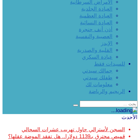
الأمراض السرطانية
العيادة الجلدية
العيادة العظمية
العيادة النسائية
أذن أنف حنجرة
العصبية والنفسية
الإيدز
القلبية والصدرية
عيادة السكري
للسيدات فقط
جمالك سيدتي
طفلك سيدتي
معلومات لك
الريجيم والرياضة
الأحدث
السجن لأسترالي حاول تهريب عشرات السحالي
قميص محترق بـ1139 دولارا.. هل تفقد الموضة عقلها؟