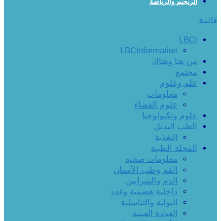
الريجيم والرياضة
قائمة
LBCI
LBCInformation
من هنا وهناك
مجتمع
علم وعلوم
معلومات
علوم الفضاء
علوم وتكنولوجيا
الطب البديل
التغذية
المجلة الطبية
معلومات صحية
الفم وطب الأسنان
الدم والشرايين
داخلية هضمية وغدد
البولية والتناسلية
العيادة العينية