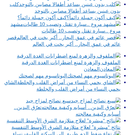
كلب
بدون عينين يساعد أطفالا مصابين بالتوحد
كيف أكون جميلة دائماً؟
مشهد
مروع ..سيارة تقتل وتصيب 10 طالبات
قصر
عائم في عمق البحار.. أكبر يخت في العالم
الملفوف والزهرة لمنع اضطرابات الغدة الدرقية
المعادن
البوتاسيوم مهم لصحتك
الشاي
يحمي النساء من أمراض القلب والجلطة
سبع نصائح لمزاج جيد
تعرّق اليدين..
أسبابه وكيفية معالجته
نتائج “مبشرة” لعلاج متلازمة الشرق الأوسط التنفسية