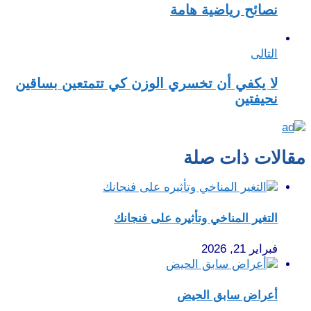
نصائح رياضية هامة
التالى
لا يكفي أن تخسري الوزن كي تتمتعين بساقين
نحيفتين
مقالات ذات صلة
التغير المناخي وتأثيره على فنجانك
فبراير 21, 2026
أعراض سابق الحيض