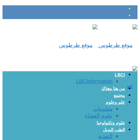
LBCI
LBCInformation
من هنا وهناك
مجتمع
علم وعلوم
معلومات
علوم الفضاء
علوم وتكنولوجيا
الطب البديل
التغذية