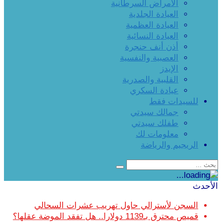
الأمراض السرطانية
العيادة الجلدية
العيادة العظمية
العيادة النسائية
أذن أنف حنجرة
العصبية والنفسية
الإيدز
القلبية والصدرية
عيادة السكري
للسيدات فقط
جمالك سيدتي
طفلك سيدتي
معلومات لك
الريجيم والرياضة
الأحدث
السجن لأسترالي حاول تهريب عشرات السحالي
قميص محترق بـ1139 دولارا.. هل تفقد الموضة عقلها؟