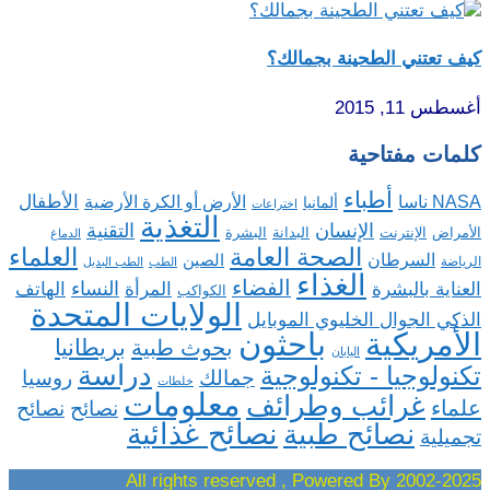
كيف تعتني الطحينة بجمالك؟
أغسطس 11, 2015
كلمات مفتاحية
أطباء
الأطفال
NASA ناسا
الأرض أو الكرة الأرضية
ألمانيا
اختراعات
التغذية
الإنسان
التقنية
الإنترنت
البدانة
البشرة
الأمراض
الدماغ
الصحة العامة
العلماء
السرطان
الصين
الرياضة
الطب
الطب البديل
الغذاء
الفضاء
النساء
العناية بالبشرة
المرأة
الهاتف
الكواكب
الولايات المتحدة
الذكي الجوال الخليوي الموبايل
باحثون
الأمريكية
بريطانيا
بحوث طبية
اليابان
دراسة
تكنولوجيا - تكنولوجية
روسيا
جمالك
خلطات
معلومات
غرائب وطرائف
علماء
نصائح
نصائح
نصائح غذائية
نصائح طبية
تجميلية
2002-2025 All rights reserved , Powered By