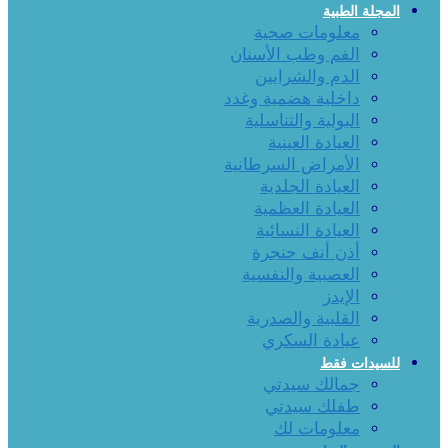
المجلة الطبية
معلومات صحية
الفم وطب الأسنان
الدم والشرايين
داخلية هضمية وغدد
البولية والتناسلية
العيادة العينية
الأمراض السرطانية
العيادة الجلدية
العيادة العظمية
العيادة النسائية
أذن أنف حنجرة
العصبية والنفسية
الإيدز
القلبية والصدرية
عيادة السكري
للسيدات فقط
جمالك سيدتي
طفلك سيدتي
معلومات لك