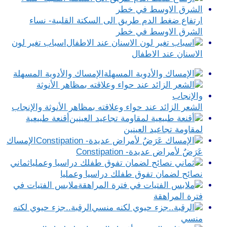
ارتفاع ضغط الدم طريق الى السكتة القلبية- نساء
الشرق الاوسط في خطر
اسباب تغير لون
الاسنان عند الاطفال
الإمساك والأدوية المسهلة
الشعر الزائد عند حواء وعلاقته بمظاهر الأنوثة والإنجاب
أقنعة طبيعية
لمقاومة تجاعيد العينين
الإمساك
عَرَضٌ لأمراض عديدة- Constipation
ثماني
نصائح لضمان تفوق طفلك دراسيا وعمليا
ملابس الفتيات في
فترة المراهقة
الرقبة..جزء حيوي لكنه
منسي