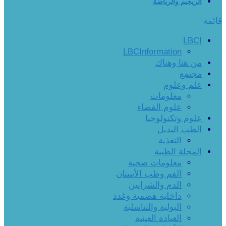
الريجيم والرياضة
قائمة
LBCI
LBCInformation
من هنا وهناك
مجتمع
علم وعلوم
معلومات
علوم الفضاء
علوم وتكنولوجيا
الطب البديل
التغذية
المجلة الطبية
معلومات صحية
الفم وطب الأسنان
الدم والشرايين
داخلية هضمية وغدد
البولية والتناسلية
العيادة العينية