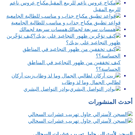
مكياج عروس ناعم
للربيع المقبل
قواعد تطبيق مكياج جذاب و مناسب للطالبة الجامعية
همسات سريعة لجمالك
كيف تؤخّرين
ظهور التجاعيد على يديك؟
كيف تخففين من ظهور التجاعيد في المناطق
الحساسة؟؟
زيت أركان
لطالبي الجمال وما لذ وطاب
بوادر التواصل البشري
أحدث المنشورات
السجن لأسترالي حاول تهريب عشرات السحالي