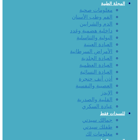
المجلة الطبية
معلومات صحية
الفم وطب الأسنان
الدم والشرايين
داخلية هضمية وغدد
البولية والتناسلية
العيادة العينية
الأمراض السرطانية
العيادة الجلدية
العيادة العظمية
العيادة النسائية
أذن أنف حنجرة
العصبية والنفسية
الإيدز
القلبية والصدرية
عيادة السكري
للسيدات فقط
جمالك سيدتي
طفلك سيدتي
معلومات لك