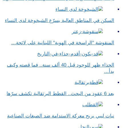
السكن في المناطق العالية يسرّع الشيخوخة لدى النساء
المنقوشة "الراسخة في الهوية" اللبنانية على لائحة…
الحذاء ظهر للوجود قبل 40 ألف سنة.. فما قصته وكيف
بدأ…
بعد 6 عقود من البحث.. القطط البرتقالية تكشف سرّها
نبات ليبي يربح معركة الاستدامة ضد الصبغات الصناعية