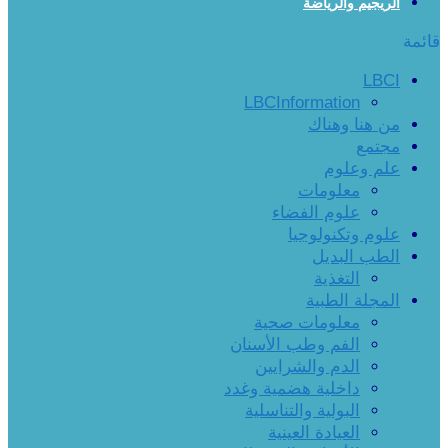
الريجيم والرياضة
قائمة
LBCI
LBCInformation
من هنا وهناك
مجتمع
علم وعلوم
معلومات
علوم الفضاء
علوم وتكنولوجيا
الطب البديل
التغذية
المجلة الطبية
معلومات صحية
الفم وطب الأسنان
الدم والشرايين
داخلية هضمية وغدد
البولية والتناسلية
العيادة العينية