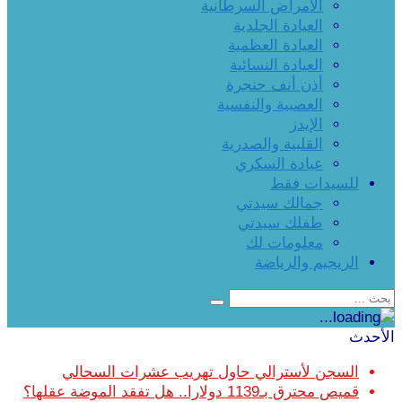
الأمراض السرطانية
العيادة الجلدية
العيادة العظمية
العيادة النسائية
أذن أنف حنجرة
العصبية والنفسية
الإيدز
القلبية والصدرية
عيادة السكري
للسيدات فقط
جمالك سيدتي
طفلك سيدتي
معلومات لك
الريجيم والرياضة
الأحدث
السجن لأسترالي حاول تهريب عشرات السحالي
قميص محترق بـ1139 دولارا.. هل تفقد الموضة عقلها؟