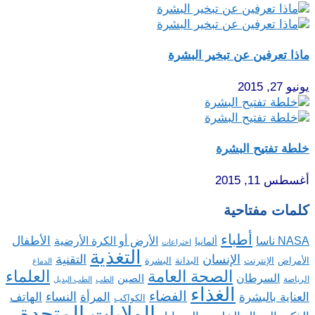
ماذا تعرفين عن تبخير البشرة
يونيو 27, 2015
خلطة تفتيح البشرة
أغسطس 11, 2015
كلمات مفتاحية
أطباء
الأطفال
NASA ناسا
الأرض أو الكرة الأرضية
ألمانيا
اختراعات
التغذية
الإنسان
التقنية
الإنترنت
البدانة
البشرة
الأمراض
الدماغ
الصحة العامة
العلماء
السرطان
الصين
الرياضة
الطب
الطب البديل
الغذاء
الفضاء
النساء
العناية بالبشرة
المرأة
الهاتف
الكواكب
الولايات المتحدة