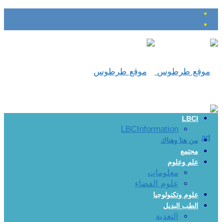
LBCI
LBCInformation
من هنا وهناك
مجتمع
علم وعلوم
معلومات
علوم الفضاء
علوم وتكنولوجيا
الطب البديل
التغذية