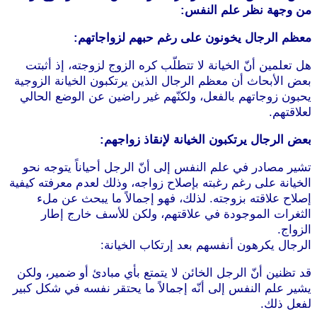
من وجهة نظر علم النفس:
معظم الرجال يخونون على رغم حبهم لزواجاتهم:
هل تعلمين أنّ الخيانة لا تتطلّب كره الزوج لزوجته، إذ أثبتت
بعض الأبحاث أن معظم الرجال الذين يرتكبون الخيانة الزوجية
يحبون زوجاتهم بالفعل، ولكنّهم غير راضين عن الوضع الحالي
لعلاقتهم.
بعض الرجال يرتكبون الخيانة لإنقاذ زواجهم:
تشير مصادر في علم النفس إلى أنّ الرجل أحياناً يتوجه نحو
الخيانة على رغم رغبته بإصلاح زواجه، وذلك لعدم معرفته كيفية
إصلاح علاقته بزوجته. لذلك، فهو إجمالاً ما يبحث عن ملء
الثغرات الموجودة في علاقتهم، ولكن للأسف خارج إطار
الزواج.
الرجال يكرهون أنفسهم بعد إرتكاب الخيانة:
قد تظنين أنّ الرجل الخائن لا يتمتع بأي مبادئ أو ضمير، ولكن
يشير علم النفس إلى أنّه إجمالاً ما يحتقر نفسه في شكل كبير
لفعل ذلك.