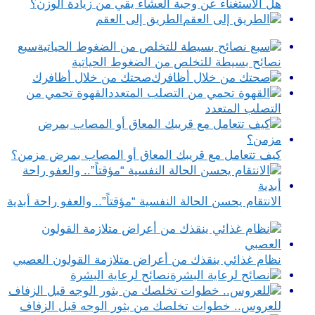
هل الاستغناء عن وجبة العشاء يقي من زيادة الوزن؟
الطريق إلى العقم
سبع
نصائح بسيطة للتخلص من الضغوط الحياتية
صحتك من خلال أظافرك
القهوة تحمي من
التصلب المتعدد
كيف تتعامل مع قريبك المعاق أو المصاب بمرض مزمن؟
الانتقام يحسن الحالة النفسية “مؤقتاً”.. والعفو راحة أبدية
نظام غذائي ينقذك من أعراض متلازمة القولون العصبي
نصائح لرعاية البشرة
للعروس.. خطوات تخلصك من بثور الوجه قبل الزفاف