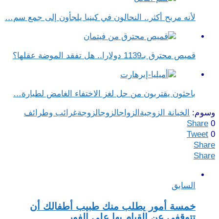
لأنه مربح أكثر.. النحالون في كينيا يلجأون إلى جمع سم…
قميص محترق بـ1139 دولارا.. هل تفقد الموضة عقلها؟
باحثون يقتربون من حل لغز الاختفاء الغامض لطيارة…
وسوم:
الخيانة الزوجية
الزواج
الزوج
الزوجة
غرائب وطرائف
Share
0
Tweet
0
Share
Share
السابق
خمسة أمور يطلب منك طبيب أطفالك أن
تتوقفي عن القيام بها على الفور