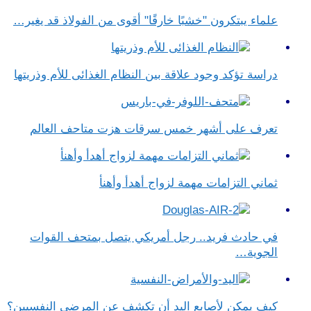
علماء يبتكرون "خشبًا خارقًا" أقوى من الفولاذ قد يغير…
دراسة تؤكد وجود علاقة بين النظام الغذائى للأم وذريتها
تعرف على أشهر خمس سرقات هزت متاحف العالم
ثماني التزامات مهمة لزواج أهدأ وأهنأ
في حادث فريد.. رجل أمريكي يتصل بمتحف القوات
الجوية…
كيف يمكن لأصابع اليد أن تكشف عن المرضى النفسيين؟