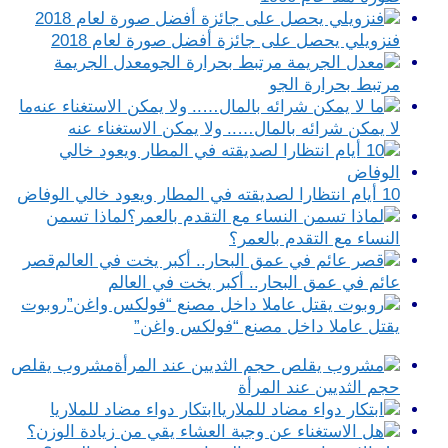
فنزويلي يحصل على جائزة أفضل صورة لعام 2018
معدل الجريمة
مرتبط بحرارة الجو
ما
لا يمكن شرائه بالمال….. ولا يمكن الاستغناء عنه
10 أيام انتظارا لصديقته في المطار ويعود خالي الوفاض
لماذا تسمن
النساء مع التقدم بالعمر؟
قصر
عائم في عمق البحار.. أكبر يخت في العالم
روبوت
يقتل عاملا داخل مصنع “فولكس واغن”
مشروب يقلص
حجم الثديين عند المرأة
ابتكار دواء مضاد للملاريا