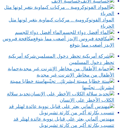
حساسية الأنف
المواد الفوتوكرومية .. مركبات كيماوية يتغير لونها مثل
الحرباء
الماء أفضل دواء للجسم
مكافحة فيروس
الإيدز أصعب مما يتوقع
شركة أمريكية
تحظر دخول المسلمين
حماية
الأطفال من مخاطر الإنترنت غير مجدية
ستة خطايا مميتة
لبشرتكِ.. تجنّبيها
تحديد سلالة
الكلاب الأخطر على الإنسان
مهندس ألماني يعثر على قنابل نووية عائدة لهتلر قد
تتسبب بكارثة أكبر من كارثة تشيرنوبل