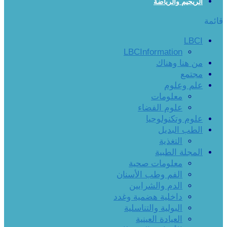
الريجيم والرياضة
قائمة
LBCI
LBCInformation
من هنا وهناك
مجتمع
علم وعلوم
معلومات
علوم الفضاء
علوم وتكنولوجيا
الطب البديل
التغذية
المجلة الطبية
معلومات صحية
الفم وطب الأسنان
الدم والشرايين
داخلية هضمية وغدد
البولية والتناسلية
العيادة العينية