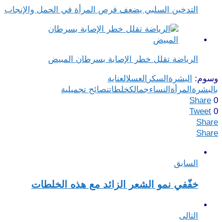
التدخين السلبي يضعف فرص المرأة في الحمل والإنجاب
الرياضة تقلل خطر الإصابة بسرطان المبيض
وسوم:
البشرة
السكر
العسل
العناية
بالبشرة
المرأة
النساء
جمالك
خلطات
نصائح تجميلية
Share
0
Tweet
0
Share
Share
السابق
خفّفي نمو الشعر الزائد مع هذه الخلطات
التالى