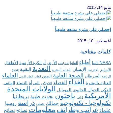
مايو 14, 2015
إحصلي على بشرة مشعة طبيعياً
أغسطس 10, 2015
كلمات مفتاحية
أطباء
الأطفال
NASA ناسا
الأرض أو الكرة الأرضية
ألمانيا
اختراعات
التغذية
الإنسان
التقنية
الإنترنت
البدانة
البشرة
الأمراض
الدماغ
الصحة العامة
العلماء
السرطان
الصين
الرياضة
الطب
الطب البديل
الغذاء
الفضاء
النساء
العناية بالبشرة
المرأة
الهاتف
الكواكب
الولايات المتحدة
الذكي الجوال الخليوي الموبايل
باحثون
الأمريكية
بريطانيا
بحوث طبية
اليابان
دراسة
تكنولوجيا - تكنولوجية
روسيا
جمالك
خلطات
معلومات
غرائب وطرائف
علماء
نصائح
نصائح