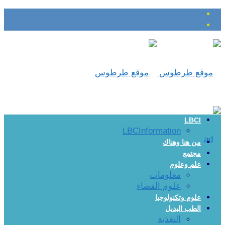
LBCI
LBCInformation
من هنا وهناك
مجتمع
علم وعلوم
معلومات
علوم الفضاء
علوم وتكنولوجيا
الطب البديل
التغذية