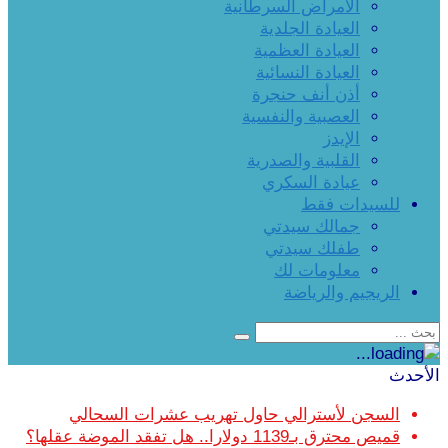
الأمراض السرطانية
العيادة الجلدية
العيادة العظمية
العيادة النسائية
أذن أنف حنجرة
العصبية والنفسية
الإيدز
القلبية والصدرية
عيادة السكري
للسيدات فقط
جمالك سيدتي
طفلك سيدتي
معلومات لك
الريجيم والرياضة
الأحدث
السجن لأسترالي حاول تهريب عشرات السحالي
قميص محترق بـ1139 دولارا.. هل تفقد الموضة عقلها؟