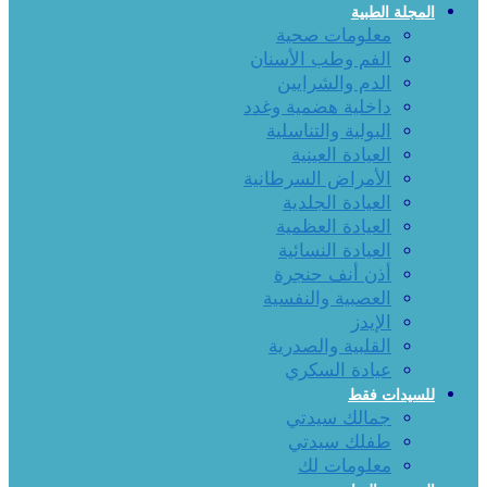
المجلة الطبية
معلومات صحية
الفم وطب الأسنان
الدم والشرايين
داخلية هضمية وغدد
البولية والتناسلية
العيادة العينية
الأمراض السرطانية
العيادة الجلدية
العيادة العظمية
العيادة النسائية
أذن أنف حنجرة
العصبية والنفسية
الإيدز
القلبية والصدرية
عيادة السكري
للسيدات فقط
جمالك سيدتي
طفلك سيدتي
معلومات لك