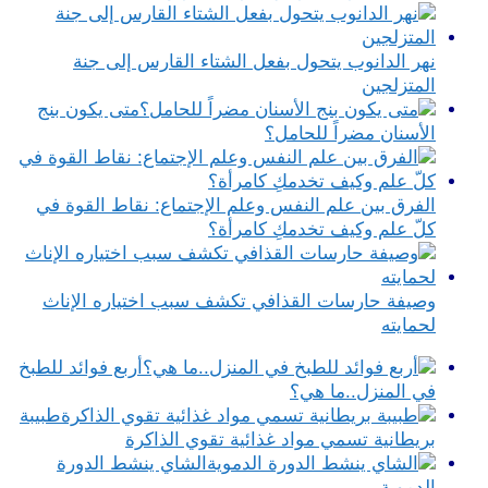
نهر الدانوب يتحول بفعل الشتاء القارس إلى جنة
المتزلجين
متى يكون بنج
الأسنان مضراً للحامل؟
الفرق بين علم النفس وعلم الإجتماع​: نقاط القوة في
كلّ علم وكيف تخدمكِ كامرأة؟
وصيفة حارسات القذافي تكشف سبب اختياره الإناث
لحمايته
أربع فوائد للطبخ
في المنزل..ما هي؟
طبيبة
بريطانية تسمي مواد غذائية تقوي الذاكرة
الشاي ينشط الدورة
الدموية