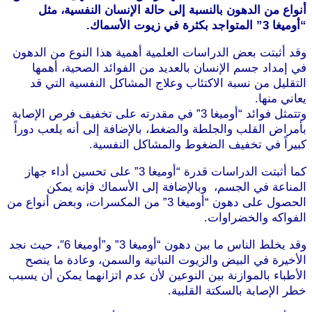
أنواع من الدهون بالنسبة إلى حالة الإنسان النفسية، مثل
“أوميغا 3” المتواجد بكثرة في زيوت الأسماك.
وقد أثبتت بعض الدراسات العلمية أهمية هذا النوع من الدهون
في إمداد جسم الإنسان بالعديد من الفوائد الصحية، أهمها
التقليل من نسبة الاكتئاب وعلاج المشاكل النفسية التي قد
يعاني منها.
موقع طرطوس
وتتمثل فوائد “أوميغا 3” في مقدرته على تخفيف فرص الإصابة
بأمراض القلب والجلطة والضغط، بالإضافة إلى أنه يلعب دوراً
كبيراً في تخفيف الضغوط والمشاكل النفسية.
كما أثبتت الدراسات قدرة “أوميغا 3” على تحسين أداء جهاز
المناعة في الجسم، وبالإضافة إلى الأسماك فإنه يمكن
الحصول على دهون “أوميغا 3” من المكسرات، وبعض أنواع من
الفواكه والخضراوات.
وقد يخلط الناس ما بين دهون “أوميغا 3” و”أوميغا 6″، حيث نجد
الأخيرة في البيض والزيوت النباتية والسمن، وعادة ما ينصح
الأطباء بالموازنة بين النوعين لأن عدم اتزانهما يمكن أن يسبب
خطر الإصابة بالسكتة القلبية.
موقع طرطوس