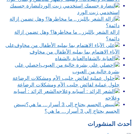
لنضارة جسمك
إستخدمي زيت الورد
إزالة الشعر بالليزر.. ما مخاطرها؟ وهل تضمن إزالة
دائمة؟
على
الآباء الاهتمام بما يمليه الأطفال من مخاوف
العناية بالشفاه
احصلي على
بشرة خالية من العيوب
حلول عملية لفائض حليب الأم ومشكلات الرضاعة
الشعر الزائد : أسبابه
وعلاجه
تبييض
الجسم يحتاج إلى 3 أسرار… ما هي؟
أحدث المنشورات