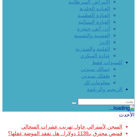
الأمراض السرطانية
العيادة الجلدية
العيادة العظمية
العيادة النسائية
أذن أنف حنجرة
العصبية والنفسية
الإيدز
القلبية والصدرية
عيادة السكري
للسيدات فقط
جمالك سيدتي
طفلك سيدتي
معلومات لك
الريجيم والرياضة
الأحدث
السجن لأسترالي حاول تهريب عشرات السحالي
قميص محترق بـ1139 دولارا.. هل تفقد الموضة عقلها؟