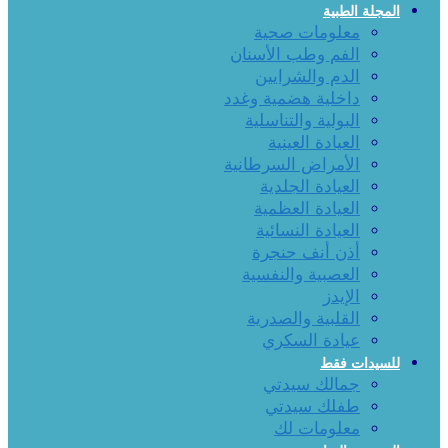
المجلة الطبية
معلومات صحية
الفم وطب الأسنان
الدم والشرايين
داخلية هضمية وغدد
البولية والتناسلية
العيادة العينية
الأمراض السرطانية
العيادة الجلدية
العيادة العظمية
العيادة النسائية
أذن أنف حنجرة
العصبية والنفسية
الإيدز
القلبية والصدرية
عيادة السكري
للسيدات فقط
جمالك سيدتي
طفلك سيدتي
معلومات لك