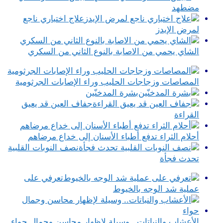
مضطهد
علاج اختباري ناجع
لمرض الإيدز
الشاي يحمي من الاصابة بالنوع الثاني من السكري
المصاصات وزجاجات الحليب وراء الإصابات الجرثومية
بشرة المدخنّين
جفاف العين قد يعيق
القراءة
أحلام الثراء تدفع أطباء الأسنان إلى خداع مرضاهم
نصف النوبات القلبية
تحدث فجأة
تعرفي على
عملية شد الوجه بالخيوط
الأعشاب والنباتات.. وسيلة لإظهار محاسن وجمال حواء