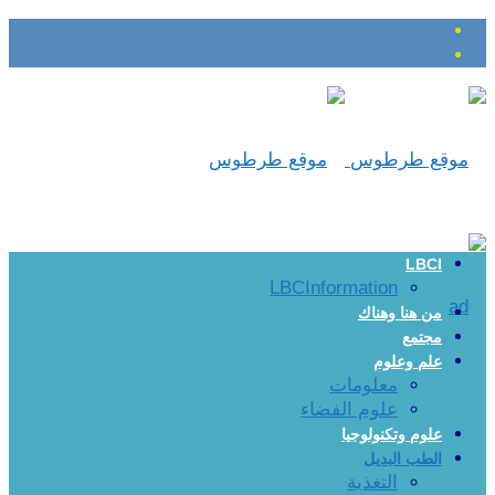
LBCI
LBCInformation
من هنا وهناك
مجتمع
علم وعلوم
معلومات
علوم الفضاء
علوم وتكنولوجيا
الطب البديل
التغذية