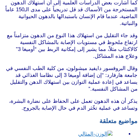
كما أشارت بعض الدراسات العلمية إلى أن استهلاك الدهون
المستخرجة من الأسماك قد قل تدريجياً على مدى الـ150 عاماً
الماضية، عندما قام الإنسان باستبدالها بالدهون الحيوانية
والنباتية.
وقد جاء التقليل من استهلاك هذا النوع من الدهون متزامناً مع
ارتفاع ملحوظ في مستويات الإصابة بالمشاكل النفسية
كالاكتئاب مثلاً، مما يشير إلى إمكانية الربط بين “أوميغا 3”
وعلاج هذه المشاكل.
موقع طرطوس
وقال البروفسور دايفيد ميشولون، من كلية الطب النفسي في
جامعة هارفارد: “إن إضافة أوميغا 3 إلى نظامنا الغذائي قد
يساعد في إعادة عملية التوازن بين استهلاك الدهن والتقليل
من المشاكل النفسية.”
موقع طرطوس
يذكر أن هذه الدهون تعمل على الحفاظ على نضارة البشرة،
وتساعد في عملية تخّثر الدم في حال الإصابة بالجروح.
مواضيع متعلقة