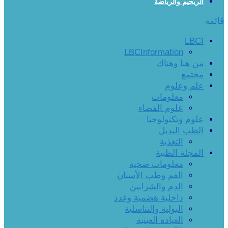
الريجيم والرياضة
قائمة
LBCI
LBCInformation
من هنا وهناك
مجتمع
علم وعلوم
معلومات
علوم الفضاء
علوم وتكنولوجيا
الطب البديل
التغذية
المجلة الطبية
معلومات صحية
الفم وطب الأسنان
الدم والشرايين
داخلية هضمية وغدد
البولية والتناسلية
العيادة العينية