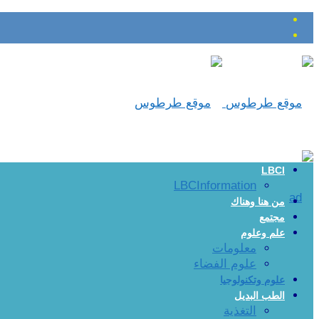
LBCI
LBCInformation
من هنا وهناك
مجتمع
علم وعلوم
معلومات
علوم الفضاء
علوم وتكنولوجيا
الطب البديل
التغذية