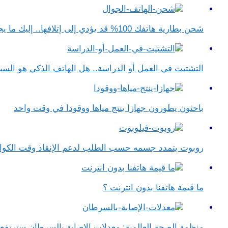
شحن بطارية هاتفك 100% قد يؤدي إلى إتلافها.. إليك ما يجب فعله
التشتيت في العمل أو الدراسة.. هل الهاتف الذكي هو الس
باحثون يطورون جهازا ينتج مياها ووقودا في وقت واحد
روبوت يتمدد جسمه حسب الطلب لدعم الإنقاذ وقت الكو
ما قيمة هاتفنا بدون انترنت ؟
منظمة الصحة العالمية: معدلات الإصابة بالسرطان سترتف