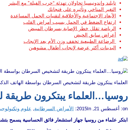
تايلند وإندونيسيا تحاولان تهدئة “حرب الفيلة” مع البشر
التغير المناخي وتأثيره على فنجانك
الأبعاد الاجتماعية والأخلاقية لتقنيات الحمل المساعدة
ارتفاع الضغط في الحمل يسبب أمراض القلب
الرياضة تقلل خطر الإصابة بسرطان المبيض
أعراض سابق الحيض
الرضاعة الطبيعية تخفف وزن الأم بعد الإنجاب
البدينات أكثر عرضة لإنجاب أطفال مشوهين
العلماء يبتكرون طريقة لتشخيص السرطان بواسطة الهاتف الذك
روسيا…العلماء يبتكرون طريقة 
on:
أغسطس 21, 2015
In:
الأمراض السرطانية
,
علوم وتكنولوجيا
ابتكر علماء من روسيا جهاز استشعار فائق الحساسية يسمح بتشخي