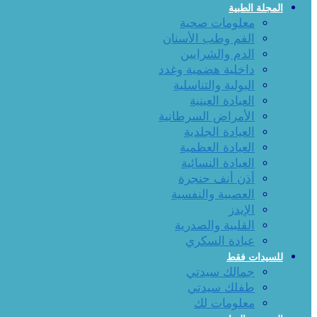
المجلة الطبية
معلومات صحية
الفم وطب الأسنان
الدم والشرايين
داخلية هضمية وغدد
البولية والتناسلية
العيادة العينية
الأمراض السرطانية
العيادة الجلدية
العيادة العظمية
العيادة النسائية
أذن أنف حنجرة
العصبية والنفسية
الإيدز
القلبية والصدرية
عيادة السكري
للسيدات فقط
جمالك سيدتي
طفلك سيدتي
معلومات لك