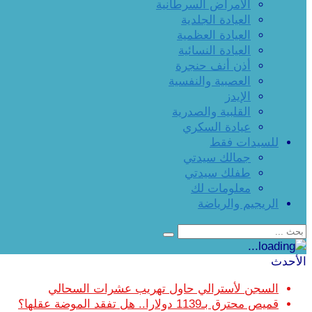
الأمراض السرطانية
العيادة الجلدية
العيادة العظمية
العيادة النسائية
أذن أنف حنجرة
العصبية والنفسية
الإيدز
القلبية والصدرية
عيادة السكري
للسيدات فقط
جمالك سيدتي
طفلك سيدتي
معلومات لك
الريجيم والرياضة
الأحدث
السجن لأسترالي حاول تهريب عشرات السحالي
قميص محترق بـ1139 دولارا.. هل تفقد الموضة عقلها؟