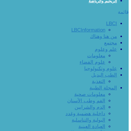
الريجيم والرياضة
قائمة
LBCI
LBCInformation
من هنا وهناك
مجتمع
علم وعلوم
معلومات
علوم الفضاء
علوم وتكنولوجيا
الطب البديل
التغذية
المجلة الطبية
معلومات صحية
الفم وطب الأسنان
الدم والشرايين
داخلية هضمية وغدد
البولية والتناسلية
العيادة العينية