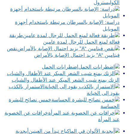
الكوليسترول
دراسة: الإصابة بالسرطان مرتبطة باستخدام أجهزة
الموبايل
طريقة
فعالة لمنع الحمل للرجال لمدة عامين
نقص
فيتامين “A” يزيد احتمال الإصابة بالأمراض
اضطرابات الحمل
الزنك يمنع شيب الشعر المبكر عند الأطفال والشباب
الاستمرار بالكذب
يقود إلى الخيانة
خمس نصائح للبشرة
الحساسة
خرافات عن الخصوبة
عند المرأة
أبجدية