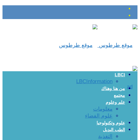
LBCI
LBCInformation
من هنا وهناك
مجتمع
علم وعلوم
معلومات
علوم الفضاء
علوم وتكنولوجيا
الطب البديل
التغذية