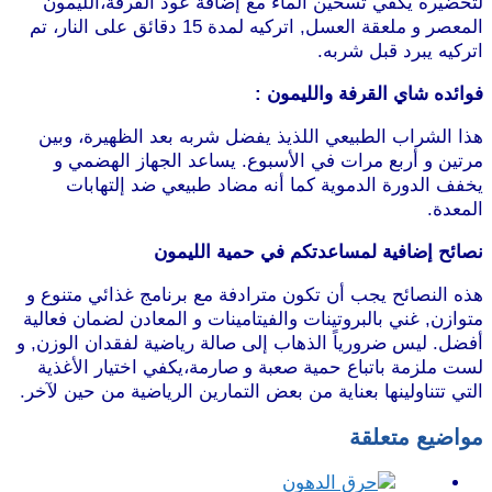
لتحضيره يكفي تسخين الماء مع إضافة عود الٌقرفة،الليمون
المعصر و ملعقة العسل, اتركيه لمدة 15 دقائق على النار، تم
اتركيه يبرد قبل شربه.
فوائده شاي القرفة والليمون :
هذا الشراب الطبيعي اللذيذ يفضل شربه بعد الظهيرة، وبين
مرتين و أربع مرات في الأسبوع. يساعد الجهاز الهضمي و
يخفف الدورة الدموية كما أنه مضاد طبيعي ضد إلتهابات
المعدة.
نصائح إضافية لمساعدتكم في حمية الليمون
هذه النصائح يجب أن تكون مترادفة مع برنامج غذائي متنوع و
متوازن, غني بالبروتينات والفيتامينات و المعادن لضمان فعالية
أفضل. ليس ضرورياً الذهاب إلى صالة رياضية لفقدان الوزن, و
لست ملزمة باتباع حمية صعبة و صارمة،يكفي اختيار الأغذية
التي تتناولينها بعناية من بعض التمارين الرياضية من حين لآخر.
مواضيع متعلقة