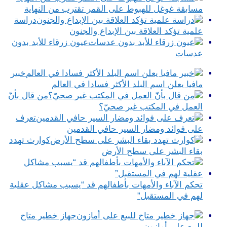
مسابقة غوغل للهبوط على القمر تقترب من النهاية
دراسة
علمية تؤكد العلاقة بين الإبداع والجنون
عيون زرقاء للأبد بدون
عدسات
خبير
مافيا يعلن اسم البلد الأكثر فسادا في العالم
من قال بأنّ
العمل في المكتب غير صحيّ؟
تعرف
على فوائد ومضار السير حافي القدمين
كوارث تهدد
بقاء البشر على سطح الأرض
تحكم الآباء والأمهات بأطفالهم قد “يسبب مشاكل عقلية
لهم في المستقبل”
جهاز خطير متاح
للبيع على أمازون