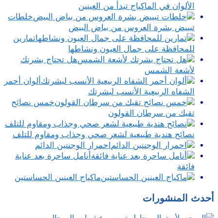
الألوان في الماكياج تبدأ من العينين
خلطات
تبييض بشرة العروس من بياض البيض
تمارين
للمحافظة على جمال العيون ونشاطها
هل تحتاج بشرتك
لأشعة الشمس
ألوان أحمر
الشفاه الربيعية الأنسب لبشرتك
خمس نصائح
تقيك من سرطان القولون
نصائح هندية طبيعية لشعر صحي وجذاب ومقاوم للتلف
احمرار الوجنتين الدائم
أنامل ساحرة بعد عناية
فائقة
ماكياج العينين الحساستين
أحدث المنشورات