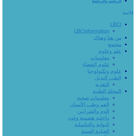
الريجيم والرياضة
قائمة
LBCI
LBCInformation
من هنا وهناك
مجتمع
علم وعلوم
معلومات
علوم الفضاء
علوم وتكنولوجيا
الطب البديل
التغذية
المجلة الطبية
معلومات صحية
الفم وطب الأسنان
الدم والشرايين
داخلية هضمية وغدد
البولية والتناسلية
العيادة العينية