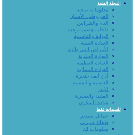
المجلة الطبية
معلومات صحية
الفم وطب الأسنان
الدم والشرايين
داخلية هضمية وغدد
البولية والتناسلية
العيادة العينية
الأمراض السرطانية
العيادة الجلدية
العيادة العظمية
العيادة النسائية
أذن أنف حنجرة
العصبية والنفسية
الإيدز
القلبية والصدرية
عيادة السكري
للسيدات فقط
جمالك سيدتي
طفلك سيدتي
معلومات لك