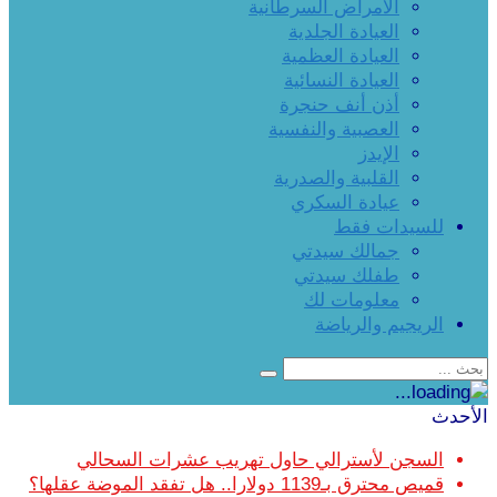
الأمراض السرطانية
العيادة الجلدية
العيادة العظمية
العيادة النسائية
أذن أنف حنجرة
العصبية والنفسية
الإيدز
القلبية والصدرية
عيادة السكري
للسيدات فقط
جمالك سيدتي
طفلك سيدتي
معلومات لك
الريجيم والرياضة
الأحدث
السجن لأسترالي حاول تهريب عشرات السحالي
قميص محترق بـ1139 دولارا.. هل تفقد الموضة عقلها؟