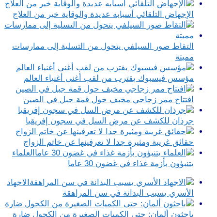
الإجهاض التلقائي أسبابه عديدة والوقاية خير من العلاج
التقاط صور السيلفي يتحول من التسلية إلى ممارسات
مميتة
مؤسس فيسبوك يقترب من لقب أغنى أغنياء العالم
افتتاح ممر زجاجي مخيف حول قمة جبل في الصين
جرذان للكشف عن مرض السل في سجون إفريقيا
حقائق غريبة ومثيرة جدا لا تعرفينها عن خاتم الزواج
العلماء
يتنبؤون بأزمة غذاء في غضون 30 عاما
الاجهاد
الأسري يسبب البدانة في سن المراهقة
باحثون ألمان: حتى الكميات الصغيرة من الكحول ضارة