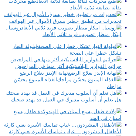
طبع محركات
نفاثة بطابعة ثلاثية الأبعاد
تحذيرات من تطبيق خطير يسرق الأموال عبر الهواتف
روسيا..
ابتكار منظار تصويب فريد ثلاثي الأبعاد
قيلولة النهار
تشكل خطرا على الصحة
جراثيم القوارير البلاستيكية أكثر منها في المراحيض
نهاية الإيدز بعلاج الرضع
الغذاء المتنوع يحسّن
مزاجك
هل تعلم أن أسلوب مديرك في العمل قد يهدد صحتك
ولادة طفل بسبع
أسنان في الهند
الأطفال المشردون… غياب تماسك الأسرة يعني كارثة