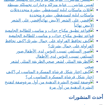
لعينين شابتين… عناية منزليّة وخيارات تجميليّة بسيطة
ثلاث
ماسكات ليلية لتستيقظي ببشرة متجددة
إقضي على الشعر
الأبيض نهائياً
قواعد تطبيق مكياج جذاب و مناسب للطالبة الجامعية
كيف تحافظ
الفراولة على جمال بشرتك؟
صور
السيلفي تسبب البؤس لدى الأطفال
الطريقة المثلى لشعر
صحي
كيف
اختار شكل فرشاة المسكرة المناسب لي؟
وصفة لتفتيح
البشرة الدهنية من أول مرة
أحدث المنشورات