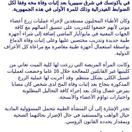
في ياكوتسك في شرق سيبيريا بعد إثبات وفاة مخه وفقا لكل
الضوابط الفيدرالية وذلك للمرة الأولى في هذه الجمهورية.
وكان الأطباء المحليون مستعدين لإجراء عمليات زرع أعضاء
موتى لأنهم خضعوا للتدريب على تنسيق أعمالهم مع كافة
الجهات المعنية في مايو/أيار الماضي إضافة إلى شراء أجهزة
طبية جديدة وتدريب مختصين عليها وعلى إثبات وفاة الدماغ
بواسطة استعمال أجهزة طبية معاصرة مع مراعاة كل الأعراف
الدولية.
وكانت المرأة المريضة التي زرعت لها كلية الميت تعاني من
كليتيها غير القابلتين للمعالجة خلال 16 عاما وخضعت لعمليات
غسيل الكلى بشكل منتظم. وقد أجريت لها عملية الزرع
المذكورة بنجاح بعد إثبات وفاة المخ لدى شخص كان مصابا
بمرض عضال وذلك بعد إجراء كافة التحاليل المطلوبة
واختبارات تواؤم الأعضاء والأنسجة.
تجدر الإشارة إلى أن المنشأة الطبية تتحمل المسؤولية المادية
حيال الواهب والمستفيد في حال الإضرار بحالتهما الصحية
وبمقدار يحدده القانون الروسي.