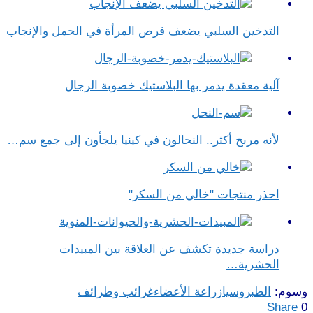
التدخين السلبي يضعف فرص المرأة في الحمل والإنجاب
آلية معقدة يدمر بها البلاستيك خصوبة الرجال
لأنه مربح أكثر.. النحالون في كينيا يلجأون إلى جمع سم…
احذر منتجات "خالي من السكر"
دراسة جديدة تكشف عن العلاقة بين المبيدات
الحشرية…
وسوم:
الطب
روسيا
زراعة الأعضاء
غرائب وطرائف
Share
0