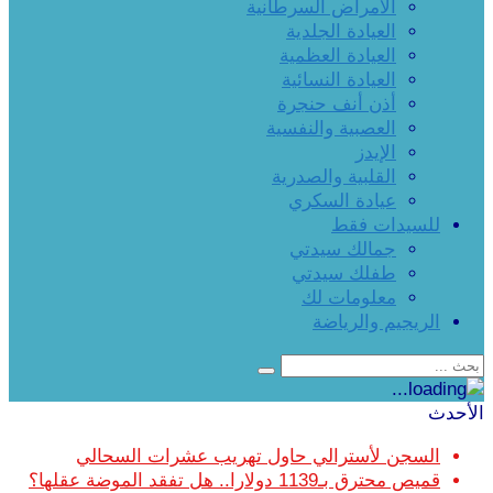
الأمراض السرطانية
العيادة الجلدية
العيادة العظمية
العيادة النسائية
أذن أنف حنجرة
العصبية والنفسية
الإيدز
القلبية والصدرية
عيادة السكري
للسيدات فقط
جمالك سيدتي
طفلك سيدتي
معلومات لك
الريجيم والرياضة
الأحدث
السجن لأسترالي حاول تهريب عشرات السحالي
قميص محترق بـ1139 دولارا.. هل تفقد الموضة عقلها؟