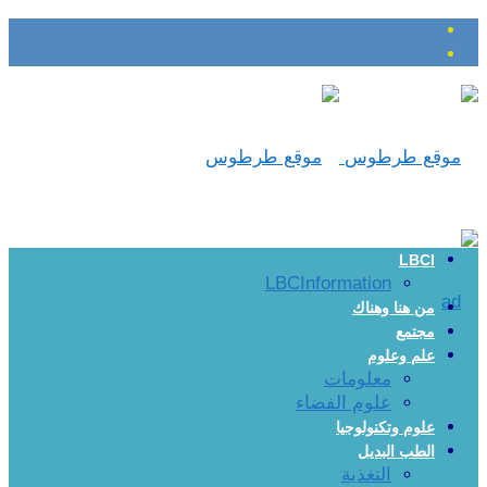
LBCI
LBCInformation
من هنا وهناك
مجتمع
علم وعلوم
معلومات
علوم الفضاء
علوم وتكنولوجيا
الطب البديل
التغذية