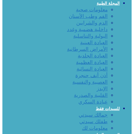
المجلة الطبية
معلومات صحية
الفم وطب الأسنان
الدم والشرايين
داخلية هضمية وغدد
البولية والتناسلية
العيادة العينية
الأمراض السرطانية
العيادة الجلدية
العيادة العظمية
العيادة النسائية
أذن أنف حنجرة
العصبية والنفسية
الإيدز
القلبية والصدرية
عيادة السكري
للسيدات فقط
جمالك سيدتي
طفلك سيدتي
معلومات لك