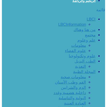
الريجيم والرياضة
قائمة
LBCI
LBCInformation
من هنا وهناك
مجتمع
علم وعلوم
معلومات
علوم الفضاء
علوم وتكنولوجيا
الطب البديل
التغذية
المجلة الطبية
معلومات صحية
الفم وطب الأسنان
الدم والشرايين
داخلية هضمية وغدد
البولية والتناسلية
العيادة العينية