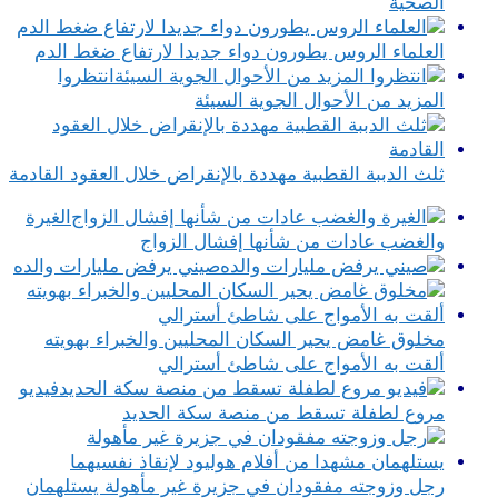
الصحية
العلماء الروس يطورون دواء جديدا لارتفاع ضغط الدم
انتظروا
المزيد من الأحوال الجوية السيئة
ثلث الدببة القطبية مهددة بالإنقراض خلال العقود القادمة
الغيرة
والغضب عادات من شأنها إفشال الزواج
صيني يرفض مليارات والده
مخلوق غامض يحير السكان المحليين والخبراء بهويته
ألقت به الأمواج على شاطئ أسترالي
فيديو
مروع لطفلة تسقط من منصة سكة الحديد
رجل وزوجته مفقودان في جزيرة غير مأهولة يستلهمان