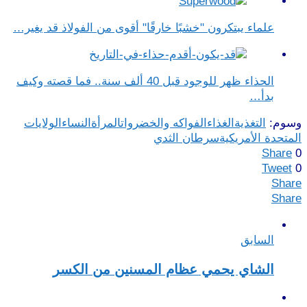
علماء يبتكرون "خشبًا خارقًا" أقوى من الفولاذ قد يغير…
الحذاء ظهر للوجود قبل 40 ألف سنة.. فما قصته وكيف
بدأ…
وسوم:
التغذية
الغذاء
الفواكه والخضروات
المرأة
النساء
الولايات
المتحدة الأمريكية
سرطان الثدي
Share
0
Tweet
0
Share
Share
السابق
الشاي يحمي عظام المسنين من الكسر