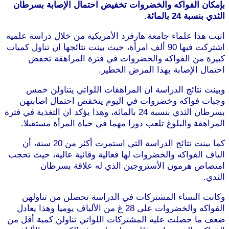
بإمكان الفواكه والخضروات تخفيض احتمال الإصابة بسرطان
الثدي بنسبة 24 بالمائة.
اثبت هذا علماء جامعة هارفرد الأمريكية من خلال دراسة علمية
اشتركت فيها 90 ألف امرأة، حيث بينت نتائجها ان تناول كميات
كبيرة من الفواكه والخضروات في فترة المراهقة تخفض
احتمال الإصابة بهذا المرض الخطير.
موقع طرطوس
وبينت نتائج الدراسة ان المراهقات اللواتي يتناولن خمس
وجبات فواكه وخضروات في اليوم ينخفض احتمال اصابتهن
بسرطان الثدي بنسبة 24 بالمائة، وهذا يؤكد ان التغذية في فترة
المراهقة والبلوغ تلعب دورا مهما في حياة المرأة مستقبلا.
كما بينت نتائج الدراسة التي استمرت أكثر من 20 سنة، أن
الياف الفواكه والخضروات لها فعالية وقائية عالية، حيث تحجب
امتصاص هرمون الأستروجين الذي له علاقة بسرطان
الثدي.
موقع طرطوس
وكانت النساء المشتركات في الدراسة تحصلن من تناولهن
الفواكه والخضروات على 28 غ من الألياف يوميا وهذا يعادل
ضعف ما حصلت عليه المشتركات اللواتي تناولن كمية أقل من