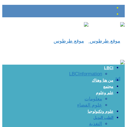
LBCI
LBCInformation
من هنا وهناك
مجتمع
علم وعلوم
معلومات
علوم الفضاء
علوم وتكنولوجيا
الطب البديل
التغذية