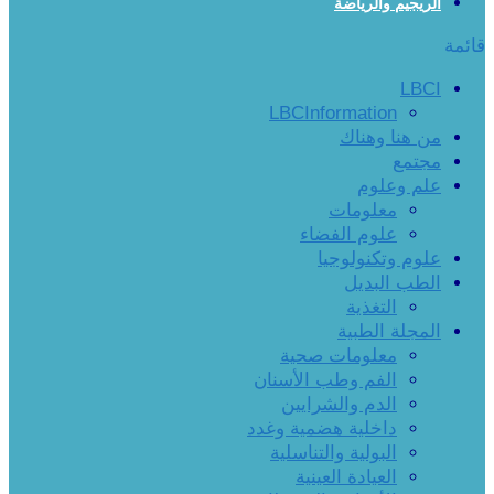
الريجيم والرياضة
قائمة
LBCI
LBCInformation
من هنا وهناك
مجتمع
علم وعلوم
معلومات
علوم الفضاء
علوم وتكنولوجيا
الطب البديل
التغذية
المجلة الطبية
معلومات صحية
الفم وطب الأسنان
الدم والشرايين
داخلية هضمية وغدد
البولية والتناسلية
العيادة العينية