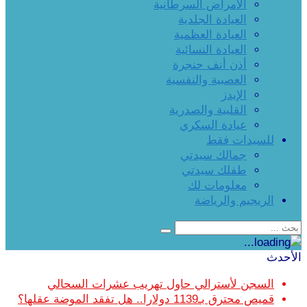
الأمراض السرطانية
العيادة الجلدية
العيادة العظمية
العيادة النسائية
أذن أنف حنجرة
العصبية والنفسية
الإيدز
القلبية والصدرية
عيادة السكري
للسيدات فقط
جمالك سيدتي
طفلك سيدتي
معلومات لك
الريجيم والرياضة
الأحدث
السجن لأسترالي حاول تهريب عشرات السحالي
قميص محترق بـ1139 دولارا.. هل تفقد الموضة عقلها؟