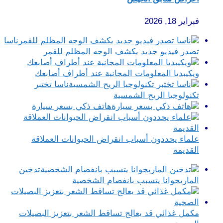
فبراير 18, 2026
ناسا
تصدر فيديو جديد يكشف الوجه المظلم للقمر
ويكيبديا المعلومات المجانية عند أطراف أصابعك
ناسا تختبر
تكنولوجيا الريح الشمسية
هاتف ذكي بسعر سيارة
علماء يحددون أسباب انقراض الحيوانات العملاقة
القديمة
تدخين
الماريجوانا يتسبب بانفصام الشخصية
مكمل غذائي قد يعالج تساقط الشعر بتعزيز البصيلات