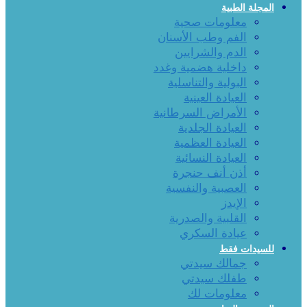
المجلة الطبية
معلومات صحية
الفم وطب الأسنان
الدم والشرايين
داخلية هضمية وغدد
البولية والتناسلية
العيادة العينية
الأمراض السرطانية
العيادة الجلدية
العيادة العظمية
العيادة النسائية
أذن أنف حنجرة
العصبية والنفسية
الإيدز
القلبية والصدرية
عيادة السكري
للسيدات فقط
جمالك سيدتي
طفلك سيدتي
معلومات لك