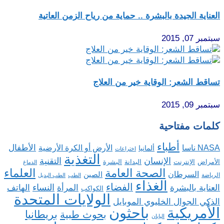
العناية الجيدة بالبشرة .. حماية من رياح الزمن العاتية
سبتمبر 07, 2015
تساقط الشعر: الوقاية خير من العلاج
سبتمبر 09, 2015
كلمات مفتاحية
أطباء
الأطفال
NASA ناسا
الأرض أو الكرة الأرضية
ألمانيا
اختراعات
التغذية
الإنسان
التقنية
الإنترنت
البدانة
البشرة
الأمراض
الدماغ
الصحة العامة
العلماء
السرطان
الصين
الرياضة
الطب
الطب البديل
الغذاء
الفضاء
النساء
العناية بالبشرة
المرأة
الهاتف
الكواكب
الولايات المتحدة
الذكي الجوال الخليوي الموبايل
باحثون
الأمريكية
بريطانيا
بحوث طبية
اليابان