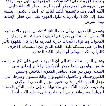
بدراسة أجريت على 430 شخصا، فوجدوا أن تناول كوب واحد
من القهوة في اليوم يمكن أن يقلل من خطر الإصابة بتليف
الكبد المعروف بـ”تشمع” الكبد الناتج عن إدمان الكحول، بنسبة
تصل إلى 22%، وأن زيادة تناول القهوة تقلل من خطر الإصابة
بهذا المرض.
موقع طرطوس
وتوصل الباحثون إلى أن هذه النتائج لا تشمل جميع حالات تليف
الكبد، بل الحالة التي يكون فيها تليف الكبد ناتجا عن إدمان
الكحول. وما تزال الأبحاث جارية لمعرفة ما إذا كان للقهوة تأثير
إيجابي على مشكلة تليف الكبد الناتج عن المسببات الأخرى،
كالتهاب الكبد الوبائي أو التهاب الكبد الدهني.
وتشير الدراسة الحديثة إلى أن القهوة تحتوي على أكثر من ألف
عنصر بيولوجي نشط يمكن أن يكون لها تأثير إيجابي على
الصحة، ومن بين هذه العناصر المكونة الكافيين وحمض
الكلوروجينيك والكافيول (القهويول) والكافيستول وغيرها، التي
تجعل القهوة قادرة على تحفيز الجهاز العصبي المركزي
وتخفيف الإجهاد التأكسدي والالتهابات، إلى جانب التأثير المضاد
للمواد المسرطنة. ويبدو أنها قادرة على حماية الكبد أيضا.
موقع
طرطوس