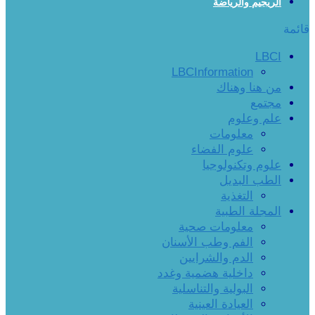
الريجيم والرياضة
قائمة
LBCI
LBCInformation
من هنا وهناك
مجتمع
علم وعلوم
معلومات
علوم الفضاء
علوم وتكنولوجيا
الطب البديل
التغذية
المجلة الطبية
معلومات صحية
الفم وطب الأسنان
الدم والشرايين
داخلية هضمية وغدد
البولية والتناسلية
العيادة العينية