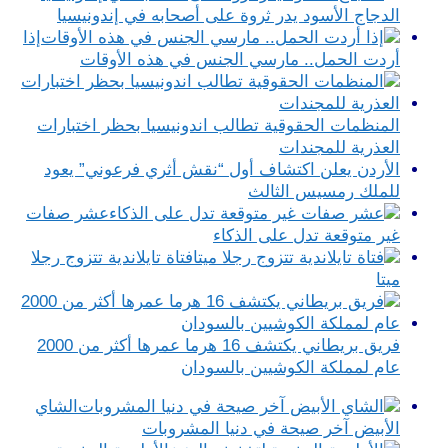
الدجاج الأسود يدر ثروة على أصحابه في إندونيسيا
إذا
أردت الحمل.. مارسي الجنس في هذه الأوقات
المنظمات الحقوقية تطالب اندونيسيا بحظر اختبارات
العذرية للمجندات
الأردن يعلن اكتشاف أول “نقش أثري فرعوني” يعود
للملك رمسيس الثالث
عشر صفات
غير متوقعة تدل على الذكاء
فتاة تايلاندية تتزوج رجلا
ميتا
فريق بريطاني يكتشف 16 هرما عمرها أكثر من 2000
عام لمملكة الكوشيين بالسودان
الشاي
الأبيض آخر صيحة في دنيا المشروبات