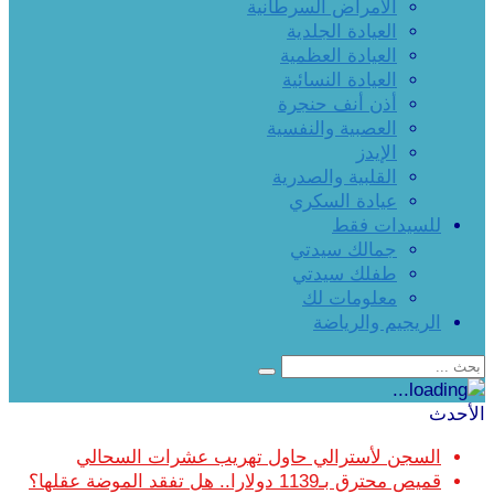
الأمراض السرطانية
العيادة الجلدية
العيادة العظمية
العيادة النسائية
أذن أنف حنجرة
العصبية والنفسية
الإيدز
القلبية والصدرية
عيادة السكري
للسيدات فقط
جمالك سيدتي
طفلك سيدتي
معلومات لك
الريجيم والرياضة
الأحدث
السجن لأسترالي حاول تهريب عشرات السحالي
قميص محترق بـ1139 دولارا.. هل تفقد الموضة عقلها؟