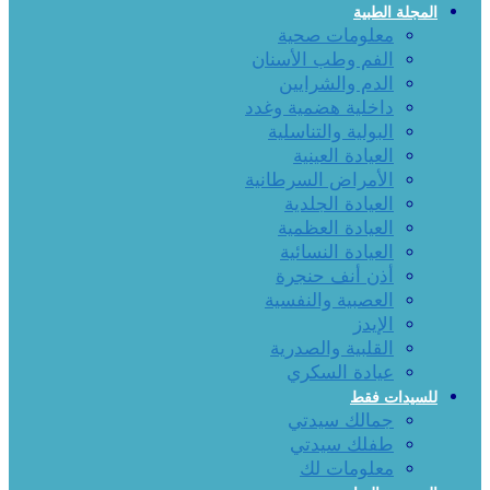
المجلة الطبية
معلومات صحية
الفم وطب الأسنان
الدم والشرايين
داخلية هضمية وغدد
البولية والتناسلية
العيادة العينية
الأمراض السرطانية
العيادة الجلدية
العيادة العظمية
العيادة النسائية
أذن أنف حنجرة
العصبية والنفسية
الإيدز
القلبية والصدرية
عيادة السكري
للسيدات فقط
جمالك سيدتي
طفلك سيدتي
معلومات لك