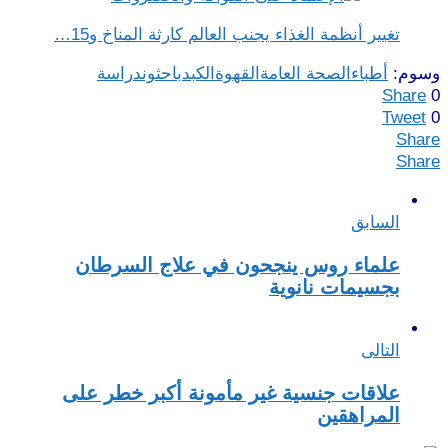
تغيير أنظمة الغذاء يجنب العالم كارثة المناخ و15…
وسوم:
أطباء
الصحة العامة
القهوة
الكبد
باحثون
دراسة
Share
0
Tweet
0
Share
Share
السابق
علماء روس ينجحون في علاج السرطان
بجسيمات نانوية
التالى
علاقات جنسية غير مأمونة أكبر خطر على
المراهقين