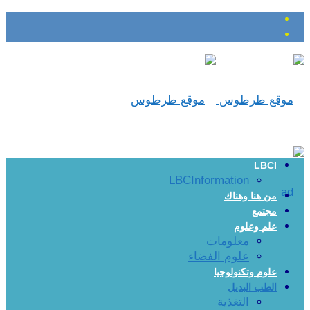
LBCI
LBCInformation
من هنا وهناك
مجتمع
علم وعلوم
معلومات
علوم الفضاء
علوم وتكنولوجيا
الطب البديل
التغذية