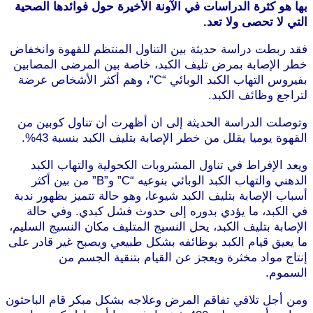
بها هو كثرة الدراسات في الآونة الأخيرة حول فوائدها الصحية
التي لا تحصى ولا تعد.
فقد ربطت دراسة حديثة بين التناول المنتظم للقهوة وانخفاض
خطر الإصابة بمرض تليف الكبد، خاصة بين المرضى المصابين
بفيروس التهاب الكبد الوبائي “C”، وهم أكثر الأشخاص عرضة
لتراجع وظائف الكبد.
موقع طرطوس
وتوصلت الدراسة الحديثة إلى ان أظهرت أن تناول كوبين من
القهوة يوميا يقلل من خطر الإصابة بتليف الكبد بنسبة 43%.
ويعد الإفراط في تناول المشروبات الكحولية والتهاب الكبد
الدهني والتهاب الكبد الوبائي بنوعيه “C” و”B” من بين أكثر
أسباب الإصابة بتليف الكبد شيوعا، وهو حالة تتميز بظهور ندبة
في الكبد، ما يؤدي بدوره إلى حدوث فشل كبدي. وفي حالة
الإصابة بتليف الكبد، يحل النسيج المتليف مكان النسيج السليم،
ما يعيق قيام الكبد بوظائفه بشكل طبيعي ويصبح غير قادر على
إنتاج مواد مخثرة ويعجز عن القيام بتنقية الجسم من
السموم.
موقع طرطوس
ومن أجل تلافي تفاقم المرض وعلاجه بشكل مبكر قام الباحثون