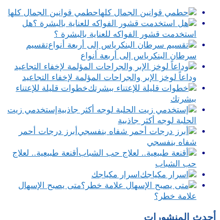
حطمي قوانين الجمال كلها
هل
استخدمت قشور الفواكه للعناية بالبشرة ؟
تقسيم
سرطان البنكرياس إلى أربعة أنواع
وداعاً لوخز الإبر والجراحات المؤلمة لإخفاء التجاعيد
خطوات قليلة للإعتناء
ببشرتك
إستخدمي زيت
الحلبة لوجه أكثر جاذبية
أبرز درجات أحمر
شفاه بنفسجي
أقنعة طبيعية.. لعلاج
حب الشباب
اسرار مكياجك
متى يصبح الإسهال
علامة خطر؟
أحدث المنشورات