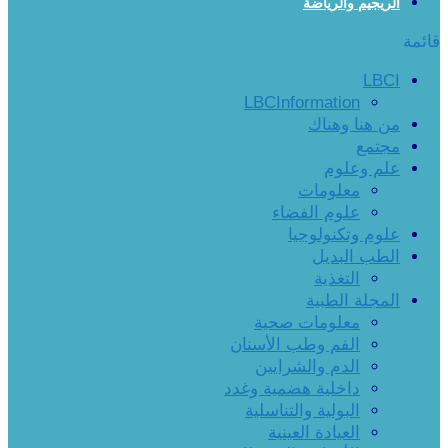
الريجيم والرياضة
قائمة
LBCI
LBCInformation
من هنا وهناك
مجتمع
علم وعلوم
معلومات
علوم الفضاء
علوم وتكنولوجيا
الطب البديل
التغذية
المجلة الطبية
معلومات صحية
الفم وطب الأسنان
الدم والشرايين
داخلية هضمية وغدد
البولية والتناسلية
العيادة العينية