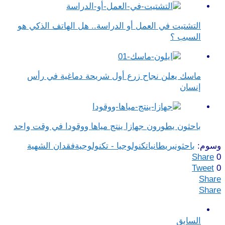
التشتيت في العمل أو الدراسة.. هل الهاتف الذكي هو
السبب ؟
ماسك يعلن نجاح زرع أول شريحة دماغية في رأس
إنسان
باحثون يطورون جهازا ينتج مياها ووقودا في وقت واحد
وسوم:
باحثون
بريطانيا
تكنولوجيا - تكنولوجية
فقدان الشهية
Share
0
Tweet
0
Share
Share
السابق