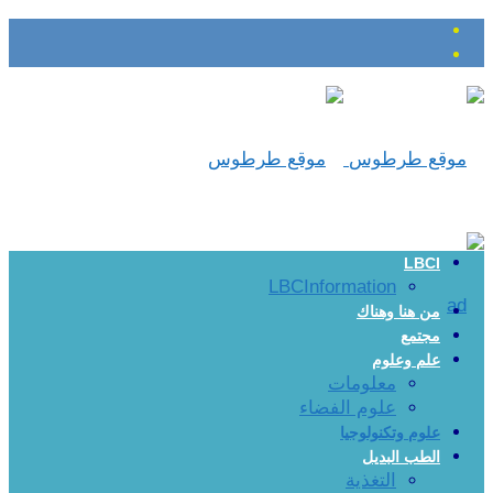
LBCI
LBCInformation
من هنا وهناك
مجتمع
علم وعلوم
معلومات
علوم الفضاء
علوم وتكنولوجيا
الطب البديل
التغذية