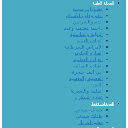
المجلة الطبية
معلومات صحية
الفم وطب الأسنان
الدم والشرايين
داخلية هضمية وغدد
البولية والتناسلية
العيادة العينية
الأمراض السرطانية
العيادة الجلدية
العيادة العظمية
العيادة النسائية
أذن أنف حنجرة
العصبية والنفسية
الإيدز
القلبية والصدرية
عيادة السكري
للسيدات فقط
جمالك سيدتي
طفلك سيدتي
معلومات لك