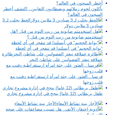
يأكلون لحوم زملائهم ويصطادون الثعابين.. اكتشف أخطر
السجون في العالم؟
الحظ يجلب لـ 3
صيادين 3 ملايين دولار
هل
استخدمتم صابونة من زيت الثوم من قبل ؟
“بوابة الجحيم” في آيسلندا قد تنفجر في أي لحظة
طائرة
عملاقة تبعثر الفضوليين على شاطئ البحر
فرنسا…العثور على جثة امرأة ارستقراطية دفنت مع
قلب زوجها
طفل بريطاني (12 عاما) ينجح في إدارة مشروع تجاري
الأجار ينبه نشاط الأمعاء