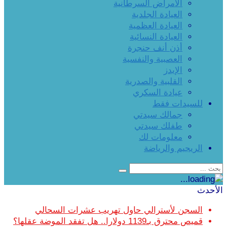
الأمراض السرطانية
العيادة الجلدية
العيادة العظمية
العيادة النسائية
أذن أنف حنجرة
العصبية والنفسية
الإيدز
القلبية والصدرية
عيادة السكري
للسيدات فقط
جمالك سيدتي
طفلك سيدتي
معلومات لك
الريجيم والرياضة
الأحدث
السجن لأسترالي حاول تهريب عشرات السحالي
قميص محترق بـ1139 دولارا.. هل تفقد الموضة عقلها؟