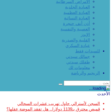
الأمراض السرطانية
العيادة الجلدية
العيادة العظمية
العيادة النسائية
أذن أنف حنجرة
العصبية والنفسية
الإيدز
القلبية والصدرية
عيادة السكري
للسيدات فقط
جمالك سيدتي
طفلك سيدتي
معلومات لك
الريجيم والرياضة
الأحدث
السجن لأسترالي حاول تهريب عشرات السحالي
قميص محترق بـ1139 دولارا.. هل تفقد الموضة عقلها؟