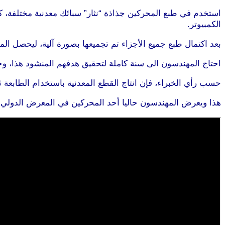
استخدم في طبع المحركين جذاذة “نثار” سبائك معدنية مختلفة،
الكمبيوتر.
بعد اكتمال طبع جميع الأجزاء تم تجميعها بصورة آلية، ليحصل ال
احتاج المهندسون الى سنة كاملة لتحقيق هدفهم المنشود هذا، وح
حسب رأي الخبراء، فإن انتاج القطع المعدنية باستخدام الطابعة 
هذا ويعرض المهندسون حاليا أحد المحركين في المعرض الدولي للطيران في افلون، 