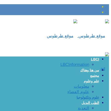
LBCI
LBCInformation
من هنا وهناك
مجتمع
علم وعلوم
معلومات
علوم الفضاء
علوم وتكنولوجيا
الطب البديل
التغذية