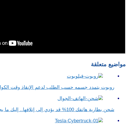
مواضيع متعلقة
روبوت يتمدد جسمه حسب الطلب لدعم الإنقاذ وقت الكو
شحن بطارية هاتفك 100% قد يؤدي إلى إتلافها.. إليك ما يجب فعله