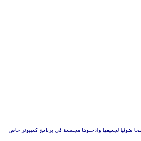
، وبع أن فككوه الى اجزاءه المكونة أجروا مسحا ضوئيا لجميعها وادخلوها مجسمة في برنامج كمبيوتر خاص