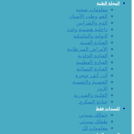
المجلة الطبية
معلومات صحية
الفم وطب الأسنان
الدم والشرايين
داخلية هضمية وغدد
البولية والتناسلية
العيادة العينية
الأمراض السرطانية
العيادة الجلدية
العيادة العظمية
العيادة النسائية
أذن أنف حنجرة
العصبية والنفسية
الإيدز
القلبية والصدرية
عيادة السكري
للسيدات فقط
جمالك سيدتي
طفلك سيدتي
معلومات لك