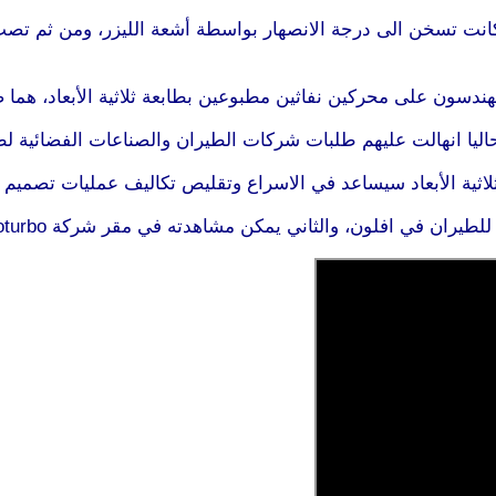
 كانت تسخن الى درجة الانصهار بواسطة أشعة الليزر، ومن ثم ت
مهندسون على محركين نفاثين مطبوعين بطابعة ثلاثية الأبعاد، هم
اليا انهالت عليهم طلبات شركات الطيران والصناعات الفضائية لط
ثلاثية الأبعاد سيساعد في الاسراع وتقليص تكاليف عمليات تصميم 
والثاني يمكن مشاهدته في مقر شركة Microturbo في مدينة تولوز الفرنسية.