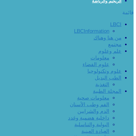
الريجيم والرياضة
قائمة
LBCI
LBCInformation
من هنا وهناك
مجتمع
علم وعلوم
معلومات
علوم الفضاء
علوم وتكنولوجيا
الطب البديل
التغذية
المجلة الطبية
معلومات صحية
الفم وطب الأسنان
الدم والشرايين
داخلية هضمية وغدد
البولية والتناسلية
العيادة العينية