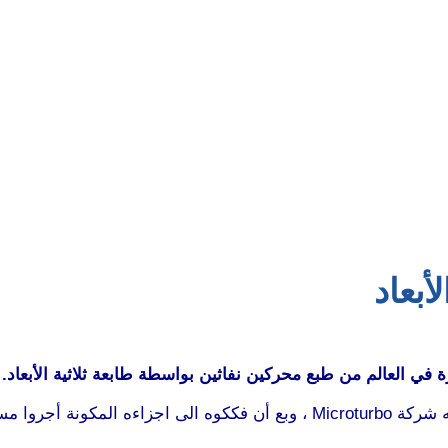
أبعاد
ي العالم من طبع محركين نفاثين بواسطة طابعة ثلاثية الأبعاد.
استخدم المهندسون في عملهم، محرك توربيني غازي قديم قدمته شركة Microturbo 