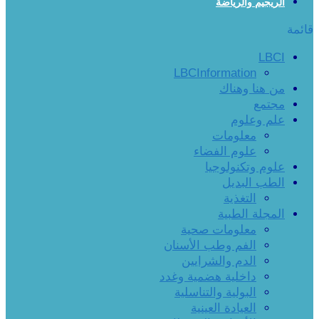
الريجيم والرياضة
قائمة
LBCI
LBCInformation
من هنا وهناك
مجتمع
علم وعلوم
معلومات
علوم الفضاء
علوم وتكنولوجيا
الطب البديل
التغذية
المجلة الطبية
معلومات صحية
الفم وطب الأسنان
الدم والشرايين
داخلية هضمية وغدد
البولية والتناسلية
العيادة العينية