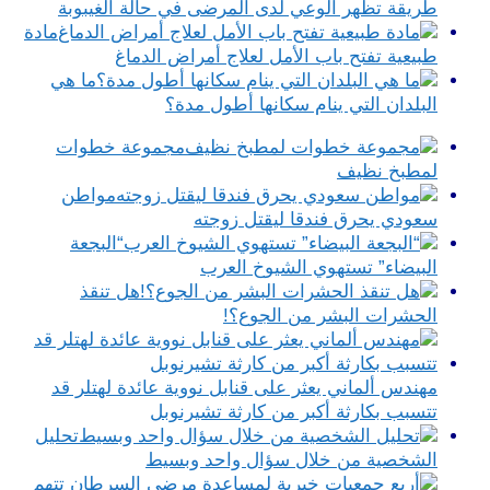
طريقة تظهر الوعي لدى المرضى في حالة الغيبوبة
مادة
طبيعية تفتح باب الأمل لعلاج أمراض الدماغ
ما هي
البلدان التي ينام سكانها أطول مدة؟
مجموعة خطوات
لمطبخ نظيف
مواطن
سعودي يحرق فندقا ليقتل زوجته
“البجعة
البيضاء” تستهوي الشيوخ العرب
هل تنقذ
الحشرات البشر من الجوع؟!
مهندس ألماني يعثر على قنابل نووية عائدة لهتلر قد
تتسبب بكارثة أكبر من كارثة تشيرنوبل
تحليل
الشخصية من خلال سؤال واحد وبسيط