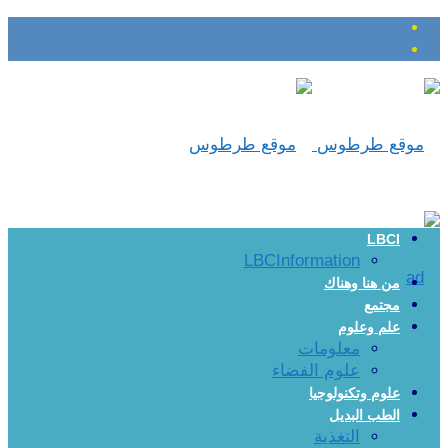
LBCI
LBCInformation
من هنا وهناك
مجتمع
علم وعلوم
معلومات
علوم الفضاء
علوم وتكنولوجيا
الطب البديل
التغذية