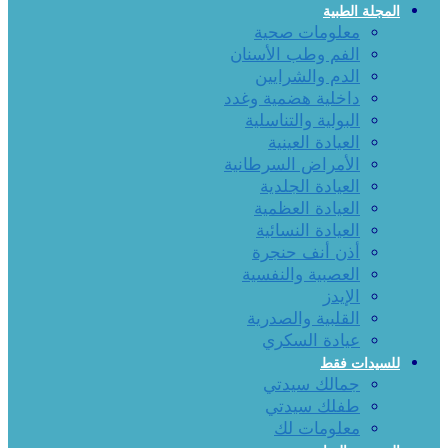
المجلة الطبية
معلومات صحية
الفم وطب الأسنان
الدم والشرايين
داخلية هضمية وغدد
البولية والتناسلية
العيادة العينية
الأمراض السرطانية
العيادة الجلدية
العيادة العظمية
العيادة النسائية
أذن أنف حنجرة
العصبية والنفسية
الإيدز
القلبية والصدرية
عيادة السكري
للسيدات فقط
جمالك سيدتي
طفلك سيدتي
معلومات لك