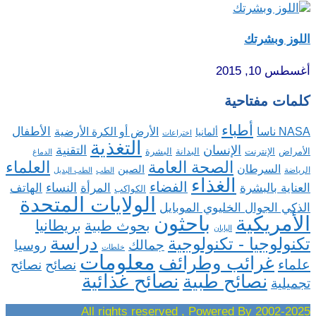
اللوز وبشرتك
أغسطس 10, 2015
كلمات مفتاحية
أطباء
الأطفال
NASA ناسا
الأرض أو الكرة الأرضية
ألمانيا
اختراعات
التغذية
الإنسان
التقنية
الإنترنت
البدانة
البشرة
الأمراض
الدماغ
الصحة العامة
العلماء
السرطان
الصين
الرياضة
الطب
الطب البديل
الغذاء
الفضاء
النساء
العناية بالبشرة
المرأة
الهاتف
الكواكب
الولايات المتحدة
الذكي الجوال الخليوي الموبايل
باحثون
الأمريكية
بريطانيا
بحوث طبية
اليابان
دراسة
تكنولوجيا - تكنولوجية
روسيا
جمالك
خلطات
معلومات
غرائب وطرائف
علماء
نصائح
نصائح
نصائح غذائية
نصائح طبية
تجميلية
2002-2025 All rights reserved , Powered By