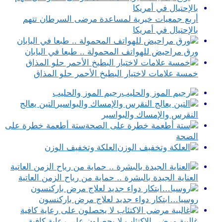
أربع جمعيات خيرية لمساعدة مرضى السرطان تتهم
بالإحتيال في أمريكا
ورق مراحيض للهواتف المحمولة .. طبعا في اليابان
خمسة علامات لاختيار البطيخ الأحمر حلو المذاق
رجيم الموز والحليب
التين يعالج
النقرس والإمساك والبواسير
ستة أطعمة خطرة على
الصحة
العلكة وتخفيف الوزن
العناية الجيدة بالبشرة .. حماية من رياح الزمن العاتية
روسيا…ابتكار دواء جديد لعلاج مرض باركنسون
غالبية مرضى الاكتئاب لا يحصلون على رعاية كافية