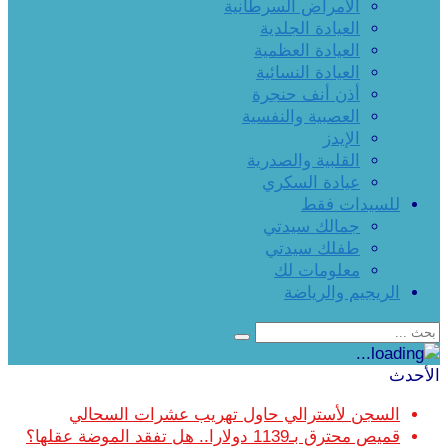
الأمراض السرطانية
العيادة الجلدية
العيادة العظمية
العيادة النسائية
أذن أنف حنجرة
العصبية والنفسية
الإيدز
القلبية والصدرية
عيادة السكري
للسيدات فقط
جمالك سيدتي
طفلك سيدتي
معلومات لك
الريجيم والرياضة
الأحدث
السجن لأسترالي حاول تهريب عشرات السحالي
قميص محترق بـ1139 دولارا.. هل تفقد الموضة عقلها؟