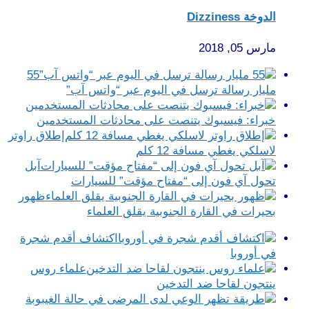
الدوخة Dizziness
مارس 05, 2018
55
مليار رسالة ترسل في اليوم عبر “واتس آب”
خبراء: فيسبوك يتنصت على محادثات المستخدمين
إطلاق راوتر
لاسلكي يغطي مسافة 12 كلم
آبل
تحول آي فون إلى “مفتاح مؤقت” للسيارات
ظهور
بحيرات في القارة الجنوبية يقلق العلماء
اكتشاف أقدم شجرة
في أوروبا
علماء روس
ينتجون لقاحا ضد التدخين