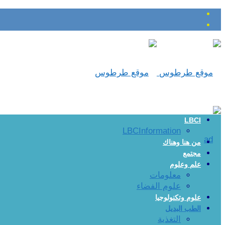
LBCI
LBCInformation
من هنا وهناك
مجتمع
علم وعلوم
معلومات
علوم الفضاء
علوم وتكنولوجيا
الطب البديل
التغذية