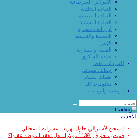
الأمراض السرطانية
العيادة الجلدية
العيادة العظمية
العيادة النسائية
أذن أنف حنجرة
العصبية والنفسية
الإيدز
القلبية والصدرية
عيادة السكري
للسيدات فقط
جمالك سيدتي
طفلك سيدتي
معلومات لك
الريجيم والرياضة
الأحدث
السجن لأسترالي حاول تهريب عشرات السحالي
قميص محترق بـ1139 دولارا.. هل تفقد الموضة عقلها؟