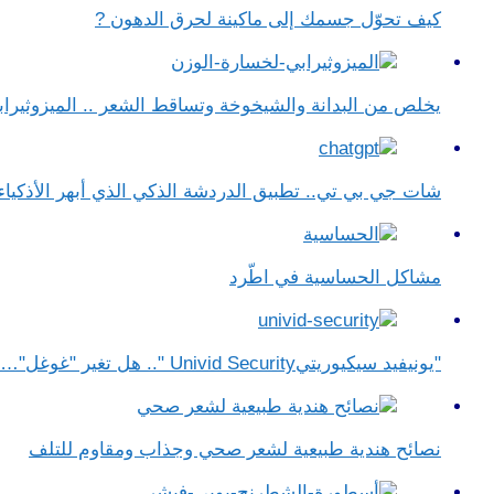
كيف تحوّل جسمك إلى ماكينة لحرق الدهون ?
يخلص من البدانة والشيخوخة وتساقط الشعر .. الميزوثيراب
شات جي بي تي.. تطبيق الدردشة الذكي الذي أبهر الأذكياء
مشاكل الحساسية في اطّرد
"يونيفيد سيكيوريتيUnivid Security ".. هل تغير "غوغل"…
نصائح هندية طبيعية لشعر صحي وجذاب ومقاوم للتلف