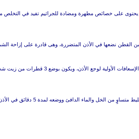
 فهو يحتوى على خصائص مطهرة ومضادة للجراثيم تفيد في التخلص 
طوس
ن القطن نضعها في الأذن المتضررة، وهى قادرة على إزاحة الشم
 قطرات من زيت شجرة الشاي الدافئ تترك قليلا ثم تزال آثارها بالقطنة.
ووضعه لمدة 5 دقائق في الأذن، وإزالته بعد ذلك بواسطة قطعة من القطن.