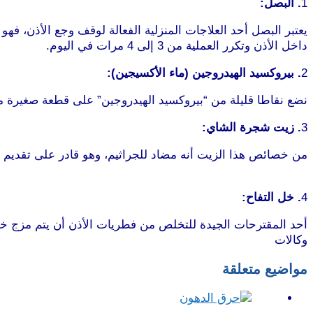
1
. البصل:
يعتبر البصل أحد العلاجات المنزلية الفعالة لوقف وجع الأذن،
داخل الأذن وتكرر العملية من 3 إلى 4 مرات في اليوم.
موقع طر
2
. بيروكسيد الهيدروجين (ماء الأكسيجين):
نضع نقاطا قليلة من “بيروكسيد الهيدروجين” على قطعة صغيرة م
3
. زيت شجرة الشاي:
من خصائص هذا الزيت أنه مضاد للجراثيم، وهو قادر على تقديم الإسعافات الأولية لوجع الأذن، ويكون بوضع 3
طرطوس
4
. خل التفاح:
أحد المقترحات الجيدة للتخلص من فطريات الأذن أن يتم مزج خليط متساوٍ من الخل والماء الدافئ 
وكالات
مواضيع متعلقة