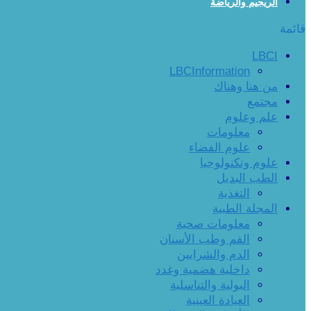
الريجيم والرياضة
قائمة
LBCI
LBCInformation
من هنا وهناك
مجتمع
علم وعلوم
معلومات
علوم الفضاء
علوم وتكنولوجيا
الطب البديل
التغذية
المجلة الطبية
معلومات صحية
الفم وطب الأسنان
الدم والشرايين
داخلية هضمية وغدد
البولية والتناسلية
العيادة العينية