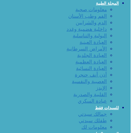
المجلة الطبية
معلومات صحية
الفم وطب الأسنان
الدم والشرايين
داخلية هضمية وغدد
البولية والتناسلية
العيادة العينية
الأمراض السرطانية
العيادة الجلدية
العيادة العظمية
العيادة النسائية
أذن أنف حنجرة
العصبية والنفسية
الإيدز
القلبية والصدرية
عيادة السكري
للسيدات فقط
جمالك سيدتي
طفلك سيدتي
معلومات لك