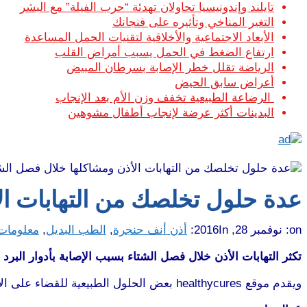
تايلند وإندونيسيا تحاولان تهدئة “حرب الفيلة” مع البشر
التغير المناخي وتأثيره على فنجانك
الأبعاد الاجتماعية والأخلاقية لتقنيات الحمل المساعدة
ارتفاع الضغط في الحمل يسبب أمراض القلب
الرياضة تقلل خطر الإصابة بسرطان المبيض
أعراض سابق الحيض
الرضاعة الطبيعية تخفف وزن الأم بعد الإنجاب
البدينات أكثر عرضة لإنجاب أطفال مشوهين
عدة حلول تخلصك من التهابات ال
on:
نوفمبر 28, 2016
In:
أذن أنف حنجرة
,
الطب البديل
,
معلومات
تكثر التهابات الأذن خلال فصل الشتاء بسبب الإصابة بأدوار البرد 
ويقدم موقع healthycures بعض الحلول الطبيعية للقضاء على الالتهابات وتسكين الألم: