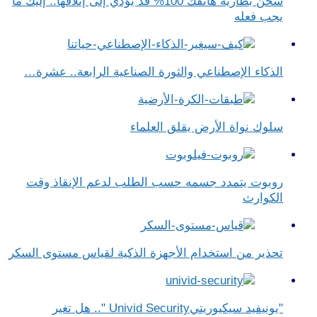
شحن بطارية هاتفك 100% قد يؤدي إلى إتلافها.. إليك ما
يجب فعله
الذكاء الإصطناعي والثورة الصناعية الرابعة.. عشرة…
سلوك نواة الأرض يقلق العلماء
روبوت يتمدد جسمه حسب الطلب لدعم الإنقاذ وقت
الكوارث
تحذير من استخدام الأجهزة الذكية لقياس مستوى السكر
"يونيفيد سيكيوريتيUnivid Security ".. هل تغير