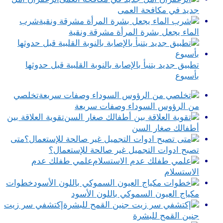
جديد في مكافحة العمى
شرب
الماء يجعل بشرة المرأة مشرقة ونقية
تطبيق جديد يتنبأ بالإصابة بالنوبة القلبية قبل حدوثها
بأسبوع
تخلصي
من الرؤوس السوداء وصفات سريعة
تقوية العلاقة بين
أطفالك صغار السن
متى
تصبح ادوات التجميل غير صالحة للإستعمال؟
علمي طفلك عدم
الاستسلام
خطوات
مكياج العيون السموكي باللون الأسود
إكتشفي سر زيت
جنين القمح للبشرة