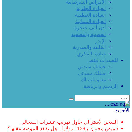
الأمراض السرطانية
العيادة الجلدية
العيادة العظمية
العيادة النسائية
أذن أنف حنجرة
العصبية والنفسية
الإيدز
القلبية والصدرية
عيادة السكري
للسيدات فقط
جمالك سيدتي
طفلك سيدتي
معلومات لك
الريجيم والرياضة
الأحدث
السجن لأسترالي حاول تهريب عشرات السحالي
قميص محترق بـ1139 دولارا.. هل تفقد الموضة عقلها؟