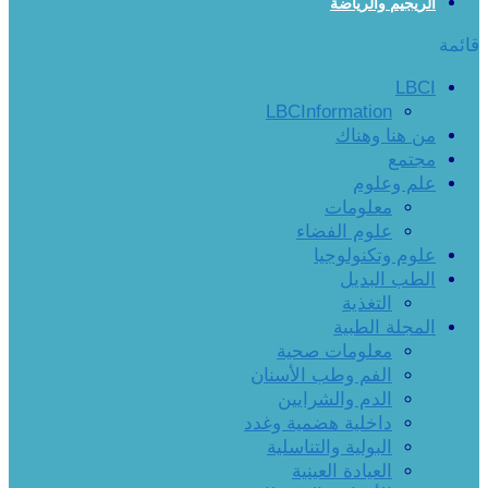
الريجيم والرياضة
قائمة
LBCI
LBCInformation
من هنا وهناك
مجتمع
علم وعلوم
معلومات
علوم الفضاء
علوم وتكنولوجيا
الطب البديل
التغذية
المجلة الطبية
معلومات صحية
الفم وطب الأسنان
الدم والشرايين
داخلية هضمية وغدد
البولية والتناسلية
العيادة العينية