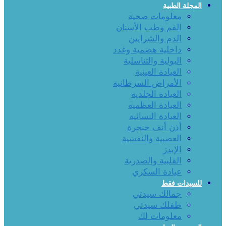
المجلة الطبية
معلومات صحية
الفم وطب الأسنان
الدم والشرايين
داخلية هضمية وغدد
البولية والتناسلية
العيادة العينية
الأمراض السرطانية
العيادة الجلدية
العيادة العظمية
العيادة النسائية
أذن أنف حنجرة
العصبية والنفسية
الإيدز
القلبية والصدرية
عيادة السكري
للسيدات فقط
جمالك سيدتي
طفلك سيدتي
معلومات لك