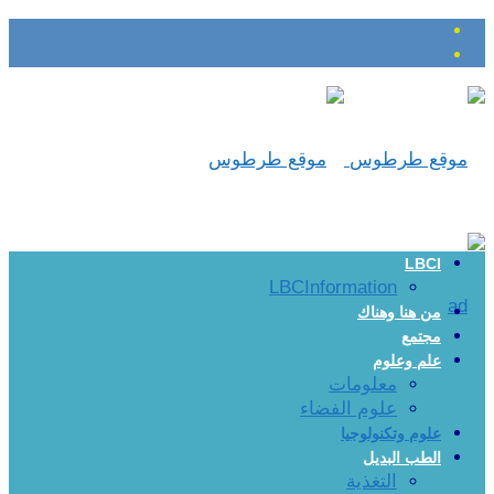
LBCI
LBCInformation
من هنا وهناك
مجتمع
علم وعلوم
معلومات
علوم الفضاء
علوم وتكنولوجيا
الطب البديل
التغذية