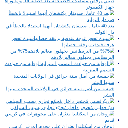
صيني يرفض مساعدة الأطباء له بعد قضائه 14 يوما وراء
جهاز الكمبيوتر
بعد 40 عاما.. صديقان يكتشفان أنهما استبدلا بالخطأ في
دار التوليد
سيدة تحجز
غرفة فندقية برفقة حصانها
%75 من
البريطانيين يجهلون معالم بلادهم
الوقاية من حوادث
التسمم المنزلية
خمسة من أصل ستة حرائق في الولايات المتحدة سببها
البشر
دبّ قطبي مُحتجز داخل مُجمّع تجاري بسبب السيلفي
زوجان من اسكتلندا يعثران على مجوهرات في كرسي