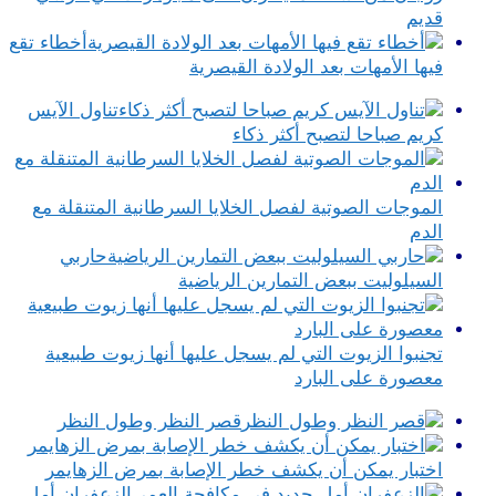
قديم
أخطاء تقع
فيها الأمهات بعد الولادة القيصرية
تناول الآيس
كريم صباحا لتصبح أكثر ذكاء
الموجات الصوتية لفصل الخلايا السرطانية المتنقلة مع
الدم
حاربي
السيلوليت ببعض التمارين الرياضية
تجنبوا الزيوت التي لم يسجل عليها أنها زيوت طبيعية
معصورة على البارد
قصر النظر وطول النظر
اختبار يمكن أن يكشف خطر الإصابة بمرض الزهايمر
الزعفران أمل