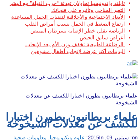
تايلند وإندونيسيا تحاولان تهدئة “حرب الفيلة” مع البشر
التغير المناخي وتأثيره على فنجانك
الأبعاد الاجتماعية والأخلاقية لتقنيات الحمل المساعدة
ارتفاع الضغط في الحمل يسبب أمراض القلب
الرياضة تقلل خطر الإصابة بسرطان المبيض
أعراض سابق الحيض
الرضاعة الطبيعية تخفف وزن الأم بعد الإنجاب
البدينات أكثر عرضة لإنجاب أطفال مشوهين
علماء بريطانيون يطورن اختبارا للكشف عن معدلات
الشيخوخة
علماء بريطانيون يطورن اختبارا
للكشف عن معدلات الشيخوخة
on:
سبتمبر 09, 2015
In:
علوم وتكنولوجيا
,
معلومات صحية