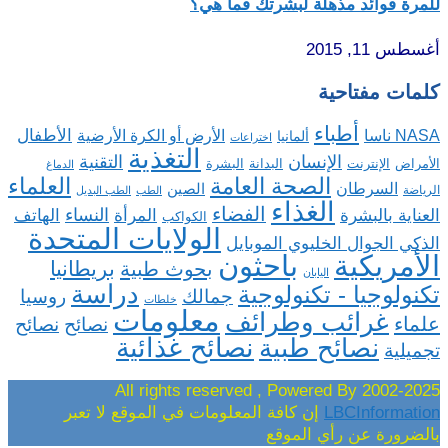
للمرة فوائد مذهلة لبشرتك فما هي؟
أغسطس 11, 2015
كلمات مفتاحية
أطباء
الأطفال
NASA ناسا
الأرض أو الكرة الأرضية
ألمانيا
اختراعات
التغذية
الإنسان
التقنية
الإنترنت
البدانة
البشرة
الأمراض
الدماغ
الصحة العامة
العلماء
السرطان
الصين
الرياضة
الطب
الطب البديل
الغذاء
الفضاء
النساء
العناية بالبشرة
المرأة
الهاتف
الكواكب
الولايات المتحدة
الذكي الجوال الخليوي الموبايل
باحثون
الأمريكية
بريطانيا
بحوث طبية
اليابان
دراسة
تكنولوجيا - تكنولوجية
روسيا
جمالك
خلطات
معلومات
غرائب وطرائف
علماء
نصائح
نصائح
نصائح غذائية
نصائح طبية
تجميلية
2002-2025 All rights reserved , Powered By
LBCInformation
إن كافة المعلومات في الموقع لا تعبر
بالضرورة عن رأي الموقع