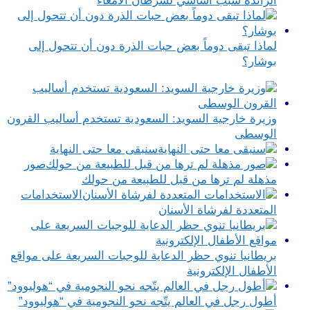
الزائدة سبب أساسي لسرطان الأمعاء
لماذا تبقى دوماً بعض حبات الذرة دون أن تتحول إلى
بوشار؟
وزيرة خارجية السويد: السعودية تستخدم أساليب القرون
الوسطى
سنبقى معا حتى النهاية
صور
مذهلة لم ترها من قبل للطبيعة من حولك
الاستخدامات
المتعددة لفرشاة الأسنان
بريطانيا تنوي حظر الدعاية للوجبات السريعة على مواقع
الأطفال الإلكترونية
أطول رجل في العالم يتّجه نحو النجومية في “هوليوود”