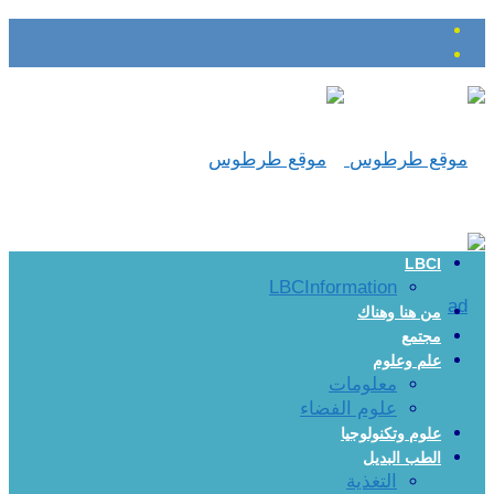
LBCI
LBCInformation
من هنا وهناك
مجتمع
علم وعلوم
معلومات
علوم الفضاء
علوم وتكنولوجيا
الطب البديل
التغذية