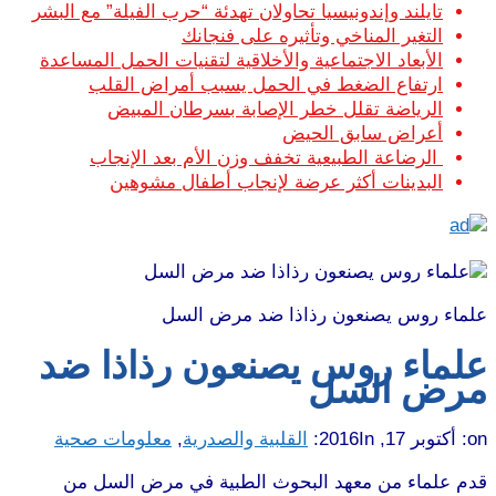
تايلند وإندونيسيا تحاولان تهدئة “حرب الفيلة” مع البشر
التغير المناخي وتأثيره على فنجانك
الأبعاد الاجتماعية والأخلاقية لتقنيات الحمل المساعدة
ارتفاع الضغط في الحمل يسبب أمراض القلب
الرياضة تقلل خطر الإصابة بسرطان المبيض
أعراض سابق الحيض
الرضاعة الطبيعية تخفف وزن الأم بعد الإنجاب
البدينات أكثر عرضة لإنجاب أطفال مشوهين
علماء روس يصنعون رذاذا ضد مرض السل
علماء روس يصنعون رذاذا ضد
مرض السل
on:
أكتوبر 17, 2016
In:
القلبية والصدرية
,
معلومات صحية
قدم علماء من معهد البحوث الطبية في مرض السل من