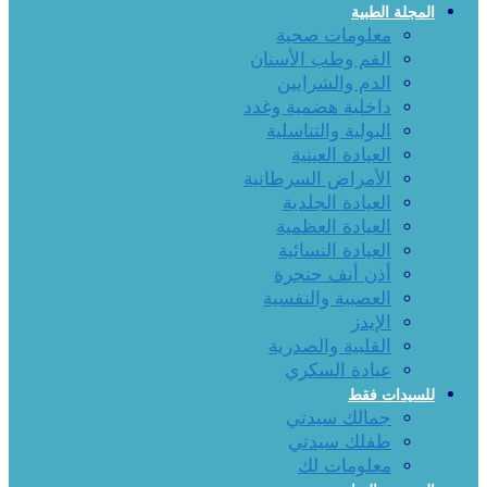
المجلة الطبية
معلومات صحية
الفم وطب الأسنان
الدم والشرايين
داخلية هضمية وغدد
البولية والتناسلية
العيادة العينية
الأمراض السرطانية
العيادة الجلدية
العيادة العظمية
العيادة النسائية
أذن أنف حنجرة
العصبية والنفسية
الإيدز
القلبية والصدرية
عيادة السكري
للسيدات فقط
جمالك سيدتي
طفلك سيدتي
معلومات لك