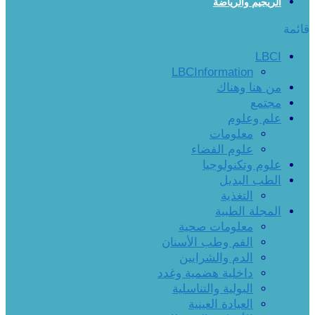
الريجيم والرياضة
قائمة
LBCI
LBCInformation
من هنا وهناك
مجتمع
علم وعلوم
معلومات
علوم الفضاء
علوم وتكنولوجيا
الطب البديل
التغذية
المجلة الطبية
معلومات صحية
الفم وطب الأسنان
الدم والشرايين
داخلية هضمية وغدد
البولية والتناسلية
العيادة العينية