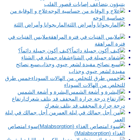
يتنبؤون بتضاعف إصابات قصور القلب
علاج و الوقاية من
حساسية الوجه
الماريجوانا وأمراض اللثة
ملابس الفتيات في
فترة المراهقة
كيف أكون جميلة دائماً؟
شفاه جميلة في الشتاء
سبع نصائح
مفيدة لشعر حيوي وجذاب
خمس طرق
للتخلص من الهالات السوداء
البشرة و أشعة الشمس
ارتفاع
درجة حرارة المجفف قد يتلف شعرك
من أجل جمالك في ليلة
العمر
سوء امتصاص
الغذاء (Malabsorption)