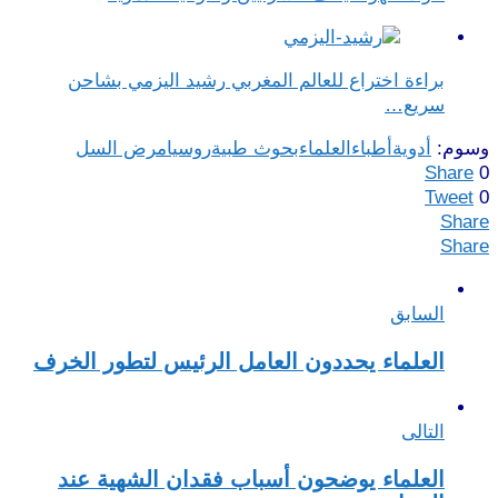
براءة اختراع للعالم المغربي رشيد اليزمي بشاحن
سريع…
وسوم:
أدوية
أطباء
العلماء
بحوث طبية
روسيا
مرض السل
Share
0
Tweet
0
Share
Share
السابق
العلماء يحددون العامل الرئيس لتطور الخرف
التالى
العلماء يوضحون أسباب فقدان الشهية عند