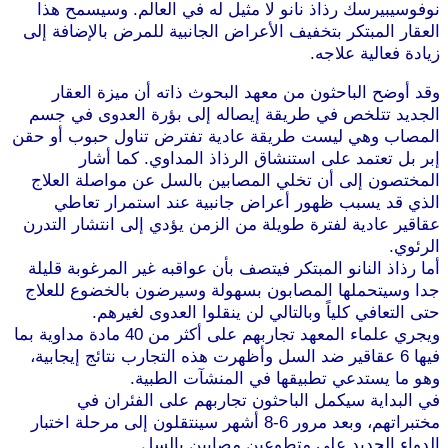
نوفوسيبيرسك رذاذ نانو لا مثيل له في العالم. وسيسمح هذا
العقار المبتكر بتخفيف الأعراض الجانبية للمرض بالإضافة إلى
زيادة فعالية علاجه.
موقع طرطوس
وقد أوضح الباحثون من معهد البحوث ذاته أن ميزة العقار
الجديد تتلخص في طريقة إيصاله إلى بؤرة العدوى في جسم
المصاب وهي ليست طريقة عادية تفترض تناول حبوب أو حقن
إبر بل تعتمد على استنشاق الرذاذ المداوي. كما أشار
المختصون إلى أن تخلي المصابين بالسل عن مواصلة العلاج
الذي قد يسبب ظهور أعراض جانبية عند استمرار تعاطي
عقاقير عادية لفترة طويلة من الزمن يؤدي إلى انتشار التدرن
الرئوي.
موقع طرطوس
أما رذاذ النانو المبتكر فيتصف بأن عواقبه غير المرغوبة قليلة
جدا وسيتحملها المصابون بسهولة وسيرضون بالخضوع للعلاج
حتى التعافي كلياً وبالتالي لن ينقلوا العدوى لغيرهم.
ويجري علماء المعهد تجاربهم على أكثر من 40 مادة مداوية بما
فيها 6 عقاقير ضد السل وأظهرت هذه التجارب نتائج إيجابية،
وهو ما يستدعي تطبيقها في المنشآت الطبية.
موقع طرطوس
في البداية سيكمل الباحثون تجاربهم على الفئران في
مختبراتهم، وبعد مرور 6-8 أشهر سينتقلون إلى مرحلة اختبار
الدواء الجديد على متطوعين مصابين بالسل.