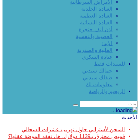
الأمراض السرطانية
العيادة الجلدية
العيادة العظمية
العيادة النسائية
أذن أنف حنجرة
العصبية والنفسية
الإيدز
القلبية والصدرية
عيادة السكري
للسيدات فقط
جمالك سيدتي
طفلك سيدتي
معلومات لك
الريجيم والرياضة
الأحدث
السجن لأسترالي حاول تهريب عشرات السحالي
قميص محترق بـ1139 دولارا.. هل تفقد الموضة عقلها؟