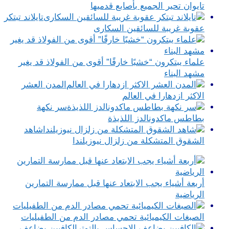
تايوان تحير الجميع بأصابع قدميها
تايلاند تبتكر
عقوبة غريبة للسائقين السكارى
علماء يبتكرون “خشبًا خارقًا” أقوى من الفولاذ قد يغير
مشهد البناء
المدن العشر
الاكثر ازدهارا في العالم
سر نكهة
بطاطس ماكدونالدز اللذيذة
شاهد
الشقوق المتشكلة من زلزال نيوزيلندا
أربعة أشياء يجب الابتعاد عنها قبل ممارسة التمارين
الرياضية
الصبغات الكيميائية تحمي مصادر الدم من الطفيليات
الكافيين يضاعف