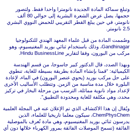
وتبلغ سماكة المادة الجديدة نانومترا واحدا فقط. ولتصور
حجمها، يصل عرض الشعرة البشرية إلى حوالي 80 ألف
نانومتر، في حين يبلغ القطر التقريبي للحمض النووي البشري
2.5 نانومتر.
وصُممت المادة من قبل علماء المعهد الهندي للتكنولوجيا
Gandhinagar، وذلك باستخدام ثنائي بوريد المغنيسيوم، وهو
مركب من البورون، وفقا لتقارير Hindu BusinessLine.
وبهذا الصدد، قال الدكتور كبير جاسوجا، من قسم الهندسة
الكيميائية: “قمنا بإنشاء المادة بطريقة بسيطة للغاية، تنطوي
على حل مركب بوريد (يحوي عنصر البورون) في الماء، لإعادة
البلورة خلال مدة مناسبة من الزمن. وتتطلب الأساليب الأخرى
لإعداد مواد نانوية مماثلة، الترسب من مرحلة البخار في تركيز
محدد، وهي مكلفة للغاية ومحدودة التطبيق”.
ويُقال إن هذا الاكتشاف الذي تم الإعلان عنه في المجلة العلمية
ChemPhysChem، سيكون معلما تاريخيا للعلماء، الذين
يدرسون ثنائي بوريد المغنيسيوم، وهي مادة تُعرف بالموصلية
الفائقة (تسمح الموصلات الفائقة بمرور الكهرباء خلالها دون أي