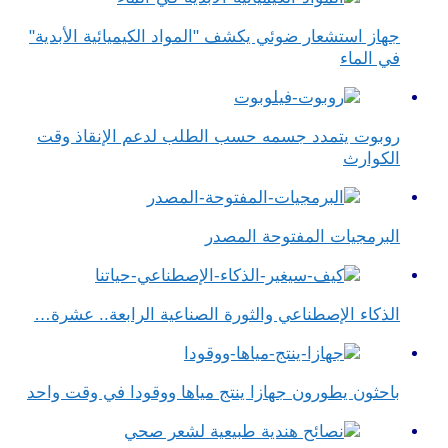
جهاز استشعار ضوئي يكشف "المواد الكيميائية الأبدية"
في الماء
روبوت يتمدد جسمه حسب الطلب لدعم الإنقاذ وقت
الكوارث
البرمجيات المفتوحة المصدر
الذكاء الإصطناعي والثورة الصناعية الرابعة.. عشرة…
باحثون يطورون جهازا ينتج مياها ووقودا في وقت واحد