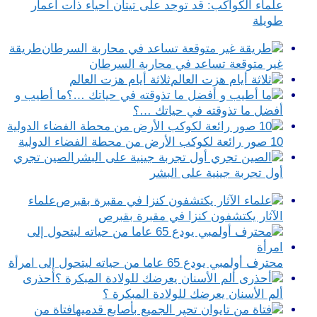
علماء الكواكب: قد توجد على تيتان أحياء ذات أعمار
طويلة
طريقة
غير متوقعة تساعد في محاربة السرطان
ثلاثة أيام هزت العالم
ما أطيب و
أفضل ما تذوقته في حياتك …؟
10 صور رائعة لكوكب الأرض من محطة الفضاء الدولية
الصين تجري
أول تجربة جينية على البشر
علماء
الآثار يكتشفون كنزا في مقبرة بقبرص
محترف أولمبي يودع 65 عاما من حياته ليتحول إلى امرأة
أحذرى
ألم الأسنان يعرضك للولادة المبكرة ؟
فتاة من