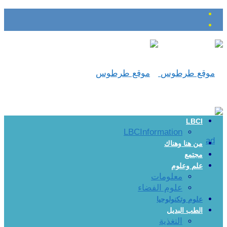
LBCI
LBCInformation
من هنا وهناك
مجتمع
علم وعلوم
معلومات
علوم الفضاء
علوم وتكنولوجيا
الطب البديل
التغذية