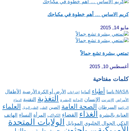
كريم الاساس … أهم خطوة في مكياجك
مايو 14, 2015
تمتعي ببشرة تشع جمالاً
أغسطس 10, 2015
كلمات مفتاحية
أطباء
الأطفال
NASA ناسا
الأرض أو الكرة الأرضية
ألمانيا
اختراعات
التغذية
الإنسان
التقنية
الإنترنت
البدانة
البشرة
الأمراض
الدماغ
الصحة العامة
العلماء
السرطان
الصين
الرياضة
الطب
الطب البديل
الغذاء
الفضاء
النساء
العناية بالبشرة
المرأة
الهاتف
الكواكب
الولايات المتحدة
الذكي الجوال الخليوي الموبايل
باحثون
الأمريكية
بريطانيا
بحوث طبية