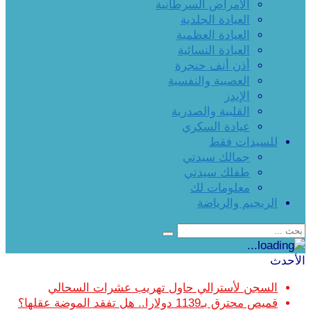
الأمراض السرطانية
العيادة الجلدية
العيادة العظمية
العيادة النسائية
أذن أنف حنجرة
العصبية والنفسية
الإيدز
القلبية والصدرية
عيادة السكري
للسيدات فقط
جمالك سيدتي
طفلك سيدتي
معلومات لك
الريجيم والرياضة
الأحدث
السجن لأسترالي حاول تهريب عشرات السحالي
قميص محترق بـ1139 دولارا.. هل تفقد الموضة عقلها؟