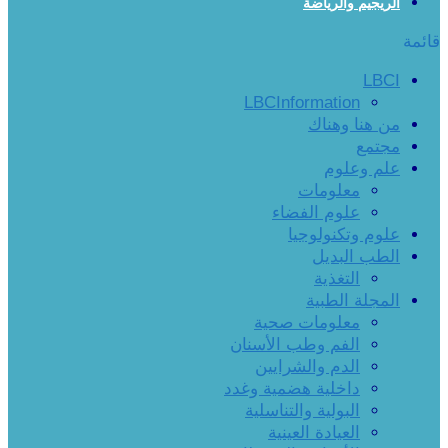
الريجيم والرياضة
قائمة
LBCI
LBCInformation
من هنا وهناك
مجتمع
علم وعلوم
معلومات
علوم الفضاء
علوم وتكنولوجيا
الطب البديل
التغذية
المجلة الطبية
معلومات صحية
الفم وطب الأسنان
الدم والشرايين
داخلية هضمية وغدد
البولية والتناسلية
العيادة العينية