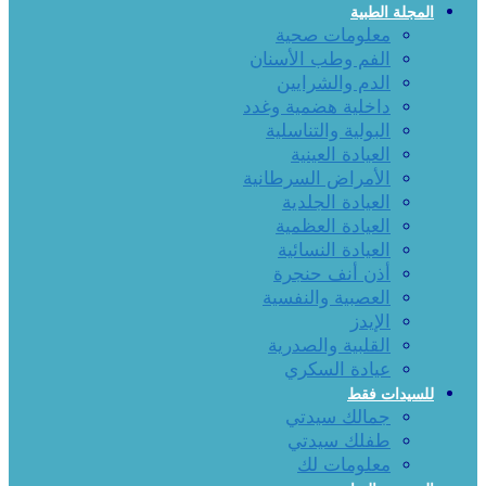
المجلة الطبية
معلومات صحية
الفم وطب الأسنان
الدم والشرايين
داخلية هضمية وغدد
البولية والتناسلية
العيادة العينية
الأمراض السرطانية
العيادة الجلدية
العيادة العظمية
العيادة النسائية
أذن أنف حنجرة
العصبية والنفسية
الإيدز
القلبية والصدرية
عيادة السكري
للسيدات فقط
جمالك سيدتي
طفلك سيدتي
معلومات لك