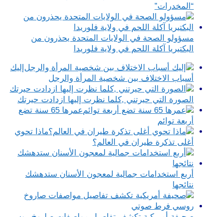
“المخدرات”
مسؤولو الصحة في الولايات المتحدة يحذرون من
البكتيريا آكلة اللحم في ولاية فلوريدا
إليك
أسباب الاختلاف بين شخصية المرأة والرجل
الصورة التي حيرتني ,كلما نظرت إليها ازدادت حيرتك
عمرها 65 سنة تضع
أربعة توائم
ماذا تحوي
أغلى تذكرة طيران في العالم؟
أربع استخدامات جمالية لمعجون الأسنان ستدهشك
نتائجها
صحيفة أمريكية تكشف تفاصيل مواصفات صاروخ روسي