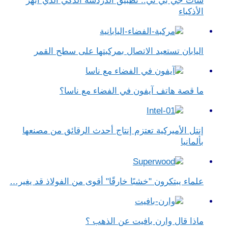
شات جي بي تي.. تطبيق الدردشة الذكي الذي أبهر
الأذكياء
اليابان تستعيد الاتصال بمركبتها على سطح القمر
ما قصة هاتف آيفون في الفضاء مع ناسا؟
إنتل الأميركية تعتزم إنتاج أحدث الرقائق من مصنعها
بألمانيا
علماء يبتكرون "خشبًا خارقًا" أقوى من الفولاذ قد يغير…
ماذا قال وارن بافيت عن الذهب ؟