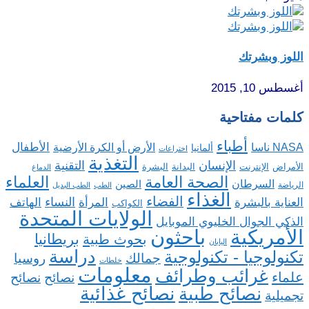
اللوز وبشرتك
أغسطس 10, 2015
كلمات مفتاحية
أطباء
الأطفال
NASA ناسا
الأرض أو الكرة الأرضية
ألمانيا
اختراعات
التغذية
الإنسان
التقنية
الإنترنت
البدانة
البشرة
الأمراض
الدماغ
الصحة العامة
العلماء
السرطان
الصين
الرياضة
الطب
الطب البديل
الغذاء
الفضاء
النساء
العناية بالبشرة
المرأة
الهاتف
الكواكب
الولايات المتحدة
الذكي الجوال الخليوي الموبايل
باحثون
الأمريكية
بريطانيا
بحوث طبية
اليابان
دراسة
تكنولوجيا - تكنولوجية
روسيا
جمالك
خلطات
معلومات
غرائب وطرائف
علماء
نصائح
نصائح
نصائح غذائية
نصائح طبية
تجميلية