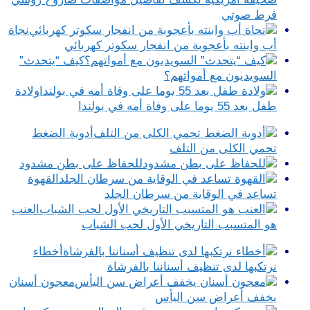
فرط صوتي
نجاة
أب وابنته بأعجوبة من انفجار سكوتر كهربائي
كيف “يتحدث”
السويديون مع أمواتهم؟
ولادة
طفل بعد 55 يوما على وفاة أمه في بولندا
أدوية الضغط
تحمي الكلى من التلف
للحفاظ على بطن مشدود
القهوة
تساعد في الوقاية من سرطان الجلد
العنب
هو المتسبب التاريخي الأول لحب الشباب
أخطاء
نرتكبها لدى تنظيف أسناننا بالفرشاة
معجون أسنان
يخفف أعراض سن اليأس