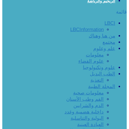
الريجيم والرياضة
قائمة
LBCI
LBCInformation
من هنا وهناك
مجتمع
علم وعلوم
معلومات
علوم الفضاء
علوم وتكنولوجيا
الطب البديل
التغذية
المجلة الطبية
معلومات صحية
الفم وطب الأسنان
الدم والشرايين
داخلية هضمية وغدد
البولية والتناسلية
العيادة العينية