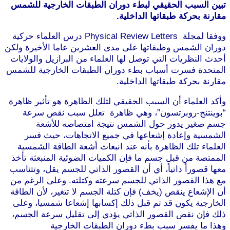
تبين السبب الحقيقي لبطء دوران الطبقات الخارجية للشمس
مقارنة بحركة طبقاتها الداخلية.
ووفقا لمجلة Physical Review Letters درس العلماء حركية
دوران الشمس وطبقاتها على مدى العشرين عاما الأخيرة ولكن
أحدث النظريات التي توصل لها العلماء من البرازيل والولايات
المتحدة فسرت أسباب بطء دوران الطبقات الخارجية للشمس
مقارنة بحركة طبقاتها الداخلية.
موقع طرطوس
وأكد العلماء أن السبب الحقيقي لتلك الظاهرة هو تأثير ظاهرة
“بوينتنج-روبرتسون”، وهي ظاهرة تعلل سبب نقص سرعة
جسم صغير يدور حول الشمس نتيجة امتصاصه للأشعة
الشمسية وإعادة إشعاعها في جميع الاتجاهات، حيث فسر
العلماء تلك الظاهرة بأنه عند انبعاث أشعة الطاقة الشمسية
الممتصة من قبل جسم ما فإن الكميات الضوئية المنبعثة تأخذ
معها قصوراً ذاتياً، أي أن القصور الذاتي للجسم يقل، وتتناسب
مع هذا القصور الذاتي للجسم سرعته وكتلته. وعلى الرغم من
أن الإشعاع ينقص (يخف) فإن كتلة الجسم لا تتغير، لأن الطاقة
الخارجية يكون قد تم قبل ذلك إكسابها إشعاعا شمسيا، وعلى
ذلك فإن نقص القصور الذاتي يؤدي إلى تقليل سرعة الجسم،
وهذا ما يفسر سبب بطء دوران الطبقات الخارجية