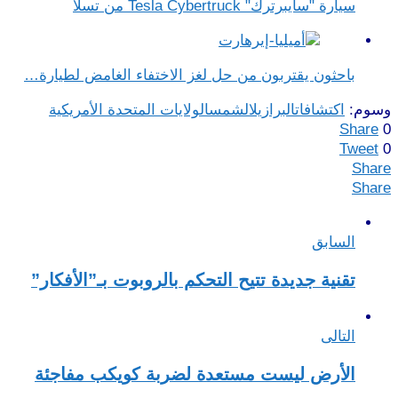
سيارة "سايبرترك" Tesla Cybertruck من تسلا
باحثون يقتربون من حل لغز الاختفاء الغامض لطيارة…
وسوم:
اكتشافات
البرازيل
الشمس
الولايات المتحدة الأمريكية
Share
0
Tweet
0
Share
Share
السابق
تقنية جديدة تتيح التحكم بالروبوت بـ”الأفكار”
التالى
الأرض ليست مستعدة لضربة كويكب مفاجئة