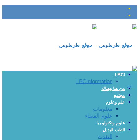
LBCI
LBCInformation
من هنا وهناك
مجتمع
علم وعلوم
معلومات
علوم الفضاء
علوم وتكنولوجيا
الطب البديل
التغذية