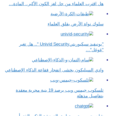
هل اقترب العلماء من حل لغز الكون الأكبر.. المادة…
سلوك نواة الأرض يقلق العلماء
"يونيفيد سيكيوريتيUnivid Security ".. هل تغير
"غوغل"…
وادي السيليكون يخشى انفجار فقاعة الذكاء الإصطناعي
تلسكوب جيمس ويب يرصد 19 بنية مجرية معقدة
بتفاصيل مذهلة