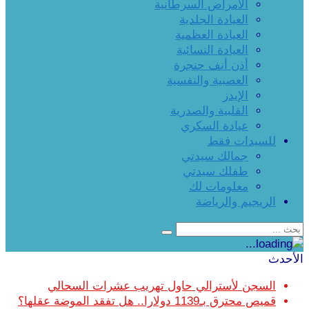
الأمراض السرطانية
العيادة الجلدية
العيادة العظمية
العيادة النسائية
أذن أنف حنجرة
العصبية والنفسية
الإيدز
القلبية والصدرية
عيادة السكري
للسيدات فقط
جمالك سيدتي
طفلك سيدتي
معلومات لك
الريجيم والرياضة
الأحدث
السجن لأسترالي حاول تهريب عشرات السحالي
قميص محترق بـ1139 دولارا.. هل تفقد الموضة عقلها؟