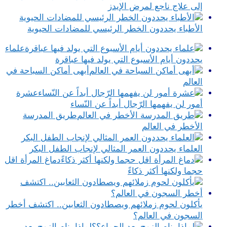
إلى علاج ناجع لمرض الإيدز
الأطباء يحددون الخطر الرئيسي للمضادات الحيوية
علماء
يحددون أيام الأسبوع التي يولد فيها عباقرة
أبهى أماكن السباحة في
العالم
عشرة
أمور لن يفهمها الرّجال أبداً عن النّساء
طريق المدرسة
الأخطر في العالم
العلماء يحددون العمر المثالي لإنجاب الطفل البكر
دماغ المرأة اقل
حجما ولكنها أكثر ذكاءً
يأكلون لحوم زملائهم ويصطادون الثعابين.. اكتشف أخطر
السجون في العالم؟
لماذا ينام الزوج بعد