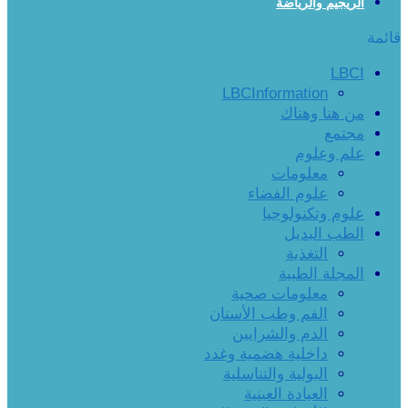
الريجيم والرياضة
قائمة
LBCI
LBCInformation
من هنا وهناك
مجتمع
علم وعلوم
معلومات
علوم الفضاء
علوم وتكنولوجيا
الطب البديل
التغذية
المجلة الطبية
معلومات صحية
الفم وطب الأسنان
الدم والشرايين
داخلية هضمية وغدد
البولية والتناسلية
العيادة العينية