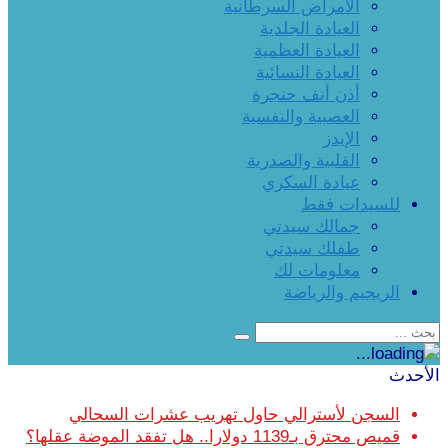
الأمراض السرطانية
العيادة الجلدية
العيادة العظمية
العيادة النسائية
أذن أنف حنجرة
العصبية والنفسية
الإيدز
القلبية والصدرية
عيادة السكري
للسيدات فقط
جمالك سيدتي
طفلك سيدتي
معلومات لك
الريجيم والرياضة
الأحدث
السجن لأسترالي حاول تهريب عشرات السحالي
قميص محترق بـ1139 دولارا.. هل تفقد الموضة عقلها؟