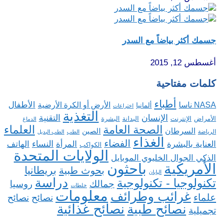
جسمك أكثر بياضاً مع السدر
أغسطس 12, 2015
كلمات مفتاحية
أطباء
الأطفال
NASA ناسا
الأرض أو الكرة الأرضية
ألمانيا
اختراعات
التغذية
الإنسان
التقنية
الإنترنت
البدانة
البشرة
الأمراض
الدماغ
الصحة العامة
العلماء
السرطان
الصين
الرياضة
الطب
الطب البديل
الغذاء
الفضاء
النساء
العناية بالبشرة
المرأة
الهاتف
الكواكب
الولايات المتحدة
الذكي الجوال الخليوي الموبايل
باحثون
الأمريكية
بريطانيا
بحوث طبية
اليابان
دراسة
تكنولوجيا - تكنولوجية
روسيا
جمالك
خلطات
معلومات
غرائب وطرائف
علماء
نصائح
نصائح
نصائح غذائية
نصائح طبية
تجميلية