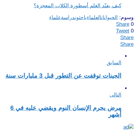
كيف يفنّد العلم أسطورة الكلاب المعجزة؟
وسوم:
الحيوانات
العلماء
باحثون
دراسة
علماء
Share
0
Tweet
0
Share
Share
السابق
الجينات توقفت عن التطور قبل 3 مليارات سنة
التالى
مرض يحرم الإنسان النوم ويقضي عليه في 6
أشهر