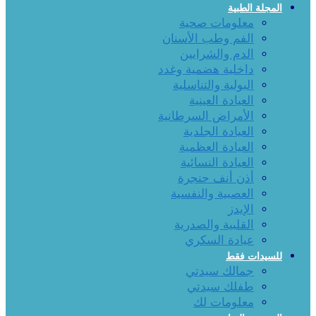
المجلة الطبية
معلومات صحية
الفم وطب الأسنان
الدم والشرايين
داخلية هضمية وغدد
البولية والتناسلية
العيادة العينية
الأمراض السرطانية
العيادة الجلدية
العيادة العظمية
العيادة النسائية
أذن أنف حنجرة
العصبية والنفسية
الإيدز
القلبية والصدرية
عيادة السكري
للسيدات فقط
جمالك سيدتي
طفلك سيدتي
معلومات لك