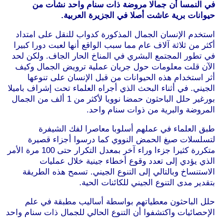
في النمسا أن جمالا مروضة ذات سنام واحد نشأت من
حيوانات برية عاشت أصلا في الجزيرة العربية.
استخدم الإنسان الجمال المذكورة كدواب للنقل على امتداد
أكثر من ثلاثة آلاف عام مما سبب الواقع أنها لعبت دورا كبيرا
في تطور المجتمع البشري في المناخ الحار الجاف. ولكن لحد
الآن قلت معلومات حول جريان عملية ترويض الجمال وكيف
أثر استخدام هذه الحيوانات من قبل الإنسان على تنوعها
الجيني. في أثناء البحث الذي أجراه العلماء تحت إشراف باميلا
بورغير حلل الباحثون حمضا نوويا لأكثر من 1 ألف من الجمال
المروضة والبرية من ذوات سنام واحد.
طبق العلماء في عملهم أسلوبا معاصرا لفك الشيفرة
لتسلسلات صيغ الحمض النووي كما درسوا أجزاء قصيرة
متكررة كثيرا جزءا وراء آخر بمعدل التكرار حتى 100 مرة الأمر
الذي يؤدي إلى تعدد وقوع أخطاء جينية خلال عمليات
الاستنساخ وبالتالي إلى التنوع الجيني. تسمح هذه الطريقة
بتقدير مدى التنوع الجيني للكائنات الحية.
حلل الباحثون معطياتهم بواسطة أساليب مطبقة في علم
الإحصائيات واكتشفوا أن التنوع الحالي للجمال ذات سنام واحد