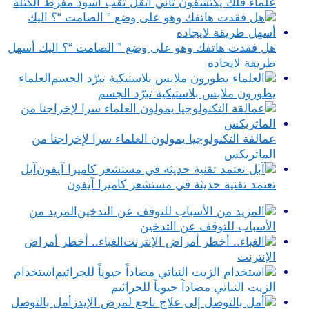
علماء فلك يكتشفون ثاني أثقل ثقب أسود مفرط الكتلة
هل فقدت هاتفك وهو على وضع ” الصامت “؟ اليك أسهل
طريقة لايجاده
العلماء
يطورون ملابس بلاستيكية تبرّد الجسم
عمالقة التكنولوجيا يمولون العلماء سرا لإخراجنا من
الماتريكس
آبل
تعتمد تقنية حديثة في مستشعر كاميرا آيفون
المزيد من
الأسباب للتوقف عن التدخين
الغباء.. أخطر أمراض
الإنترنت
استخدام
الزيت النباتي مضاداً حيوياً للجراثيم
أمل بالتوصل