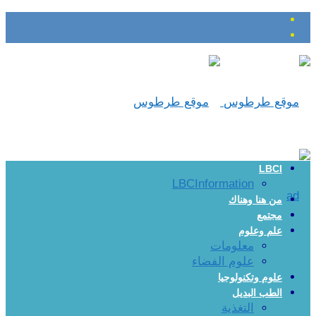
LBCI
LBCInformation
من هنا وهناك
مجتمع
علم وعلوم
معلومات
علوم الفضاء
علوم وتكنولوجيا
الطب البديل
التغذية