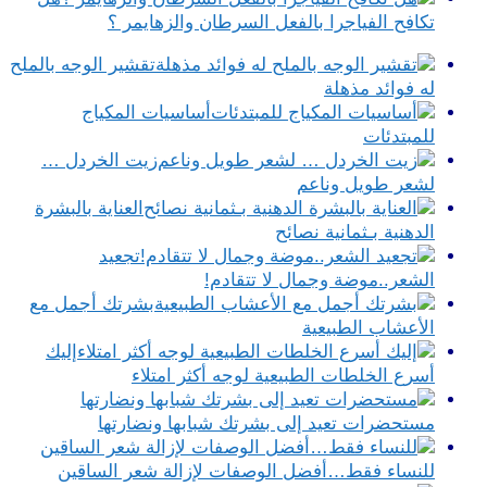
تكافح الفياجرا بالفعل السرطان والزهايمر ؟
تقشير الوجه بالملح
له فوائد مذهلة
أساسيات المكياج
للمبتدئات
زيت الخردل …
لشعر طويل وناعم
العناية بالبشرة
الدهنية بـثمانية نصائح
تجعيد
الشعر..موضة وجمال لا تتقادم!
بشرتك أجمل مع
الأعشاب الطبيعية
إليك
أسرع الخلطات الطبيعية لوجه أكثر امتلاء
مستحضرات تعيد إلى بشرتك شبابها ونضارتها
للنساء فقط…أفضل الوصفات لإزالة شعر الساقين