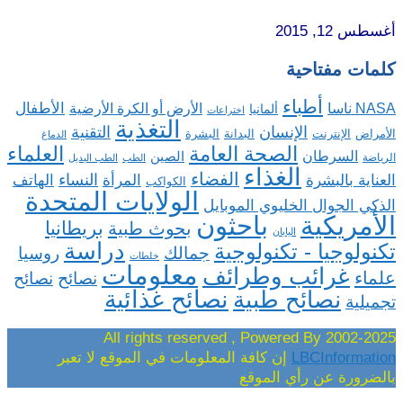
أغسطس 12, 2015
كلمات مفتاحية
أطباء
الأطفال
NASA ناسا
الأرض أو الكرة الأرضية
ألمانيا
اختراعات
التغذية
الإنسان
التقنية
الإنترنت
البدانة
البشرة
الأمراض
الدماغ
الصحة العامة
العلماء
السرطان
الصين
الرياضة
الطب
الطب البديل
الغذاء
الفضاء
النساء
العناية بالبشرة
المرأة
الهاتف
الكواكب
الولايات المتحدة
الذكي الجوال الخليوي الموبايل
باحثون
الأمريكية
بريطانيا
بحوث طبية
اليابان
دراسة
تكنولوجيا - تكنولوجية
روسيا
جمالك
خلطات
معلومات
غرائب وطرائف
علماء
نصائح
نصائح
نصائح غذائية
نصائح طبية
تجميلية
2002-2025 All rights reserved , Powered By
LBCInformation
إن كافة المعلومات في الموقع لا تعبر
بالضرورة عن رأي الموقع