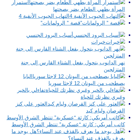
استمرار
المرأة بطهي الطعام يضر بصحتها
التهاب الجيوب الأنفية 4
قصة ” الرولمانات”
أسباب البرود الجنسي
خبرات
نهر الدانوب يتحول بفعل الشتاء القارس إلى جنة
المتزلجين
البابا
يصطحب من اليونان 12 لاجئا سوريا
تفاءلي بالخير
وغيري نظرتك للحياة
العثور على كنز
القرصان وليام كيد
كاتب أمريكي: كارثة “عسكرية” تنتظر الشرق الأوسط
هل يوجد ما
يعرف بالقذف عند النساء؟