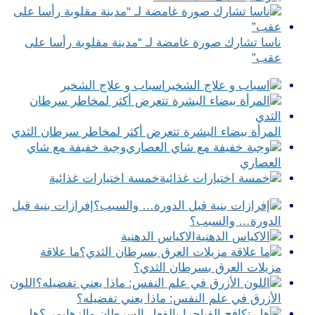
ناسا تشارك صورة غامضة لـ “مدينة مقلوبة رأسا على
عقب”
اسباب و علاج الشخير
المرأة بيضاء البشرة تتعرض أكثر لمخاطر سرطان الثدي
وجبة خفيفة مع شاي
العصاري
خمسة اختيارات غذائية
إفرازات بنية قبل
الدورة… والسبب؟
الاكياس الدهنية
ما علاقة
مزيلات العرق بسرطان الثدي؟
اللون
الأزرق في علم النفس​: ماذا يعني تفضيله؟
هل