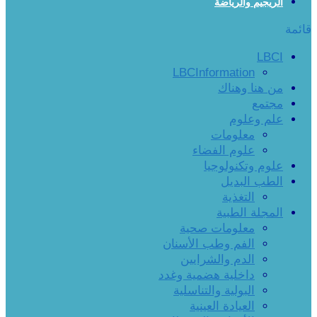
الريجيم والرياضة
قائمة
LBCI
LBCInformation
من هنا وهناك
مجتمع
علم وعلوم
معلومات
علوم الفضاء
علوم وتكنولوجيا
الطب البديل
التغذية
المجلة الطبية
معلومات صحية
الفم وطب الأسنان
الدم والشرايين
داخلية هضمية وغدد
البولية والتناسلية
العيادة العينية