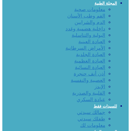
المجلة الطبية
معلومات صحية
الفم وطب الأسنان
الدم والشرايين
داخلية هضمية وغدد
البولية والتناسلية
العيادة العينية
الأمراض السرطانية
العيادة الجلدية
العيادة العظمية
العيادة النسائية
أذن أنف حنجرة
العصبية والنفسية
الإيدز
القلبية والصدرية
عيادة السكري
للسيدات فقط
جمالك سيدتي
طفلك سيدتي
معلومات لك