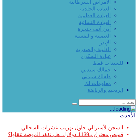
الأمراض السرطانية
العيادة الجلدية
العيادة العظمية
العيادة النسائية
أذن أنف حنجرة
العصبية والنفسية
الإيدز
القلبية والصدرية
عيادة السكري
للسيدات فقط
جمالك سيدتي
طفلك سيدتي
معلومات لك
الريجيم والرياضة
الأحدث
السجن لأسترالي حاول تهريب عشرات السحالي
قميص محترق بـ1139 دولارا.. هل تفقد الموضة عقلها؟