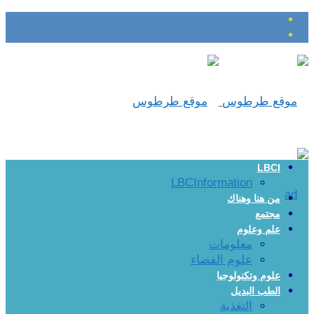
LBCI
LBCInformation
من هنا وهناك
مجتمع
علم وعلوم
معلومات
علوم الفضاء
علوم وتكنولوجيا
الطب البديل
التغذية