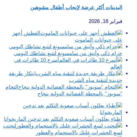
البدينات أكثر عرضة لإنجاب أطفال مشوهين
فبراير 18, 2026
العطش أجهز
على حيوانات الماموث
حزام ذكي وأنيق من سامسونغ لتتبع نشاطك اليومي
أسرع 10 طائرات في
العالم
ابتكار طريقة
جديدة لتنقية مياه الشرب
التحام
“سويوز” بالمحطة الفضائية الدولية بنجاح
أطباء يعللون أسباب صعوبة التكلم بعد تدخين الماريخوانا
لتجنب
لسع الحشرات عليك بالاستحمام والعطور