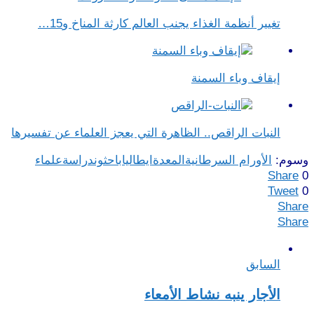
تغيير أنظمة الغذاء يجنب العالم كارثة المناخ و15…
إيقاف وباء السمنة
النبات الراقص.. الظاهرة التي يعجز العلماء عن تفسيرها
وسوم:
الأورام السرطانية
المعدة
ايطاليا
باحثون
دراسة
علماء
Share
0
Tweet
0
Share
Share
السابق
الأجار ينبه نشاط الأمعاء