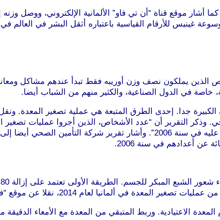
سية باعتباره أثقل البشر في العالم في سنة 2001. وتوفي أوريبه سنة 2014 بسبب مضاعفات ا
 الذين يملكون نصف وزن أوريبه فقط تبدأ عندهم مشاكل ومعاناة ا
، خاصة في الدول الصناعية، والكثير منهم من الشباب أيضا.
بيرة جدا. إحدى الطرق المتبعة هي عملية تصغير المعدة. ونقل موقع
لتأمين الصحي. وذكر التقرير أن “عدد الأشخاص، الذين أجروا عمليات تص
كبير، وارتفع عددهم إلى ستة مرات في سنة 2014 اكثر مما كانوا عليه في سنة 006
 المعدة الاعتيادية. وربط المتبقي من المعدة مع الأمعاء الدقيقة