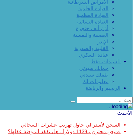
الأمراض السرطانية
العيادة الجلدية
العيادة العظمية
العيادة النسائية
أذن أنف حنجرة
العصبية والنفسية
الإيدز
القلبية والصدرية
عيادة السكري
للسيدات فقط
جمالك سيدتي
طفلك سيدتي
معلومات لك
الريجيم والرياضة
الأحدث
السجن لأسترالي حاول تهريب عشرات السحالي
قميص محترق بـ1139 دولارا.. هل تفقد الموضة عقلها؟