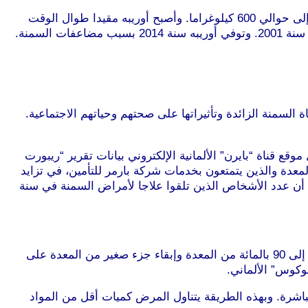
المكسيكي مانويل أوريبه كان أحد أكثر الأشخاص وزنا في العالم، كما أشار موقع قناة “أن تي فاو” الألمانية الإلكتروني، ووصل وزنه إلى حوالي 600 كيلوغراما. وأصبح أوريبه مقيدا طوال الوقت
لسمنة.
لسمنة الزائدة وتأثيراتها على صحتهم وحياتهم الاجتماعية.
 قناة “بايرن” الألمانية الإلكتروني بيانات تقرير “ريبورت
غير المعدة والذين يتمتعون بخدمات شركة بارمر للتأمين، في تزايد
2”. وأشار تقرير شركة التأمين الصحي أيضا إلى أن عدد الأشخاص الذين تلقوا علاجا لأمراض السمنة في سنة
هنالك طريقتان علميتان لتصغير المعدة التي تُجرى من اجل إعطاء شعور الشبع المبكر للجسم. الطريقة الأولى تعتمد على إزالة 80 إلى 90 بالمائة من المعدة وإبقاء جزء صغير من المعدة على
 مباشرة. وبهذه الطريقة يتناول المرض كميات أقل من المواد