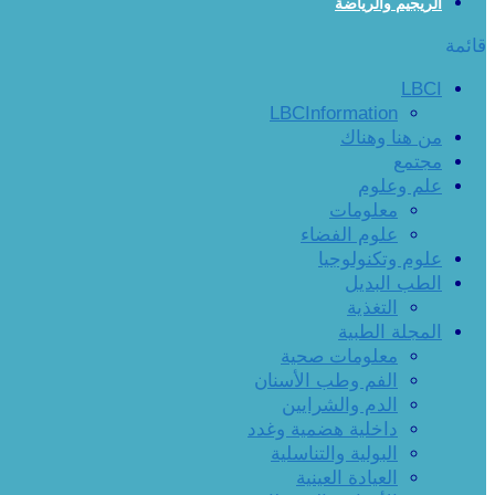
الريجيم والرياضة
قائمة
LBCI
LBCInformation
من هنا وهناك
مجتمع
علم وعلوم
معلومات
علوم الفضاء
علوم وتكنولوجيا
الطب البديل
التغذية
المجلة الطبية
معلومات صحية
الفم وطب الأسنان
الدم والشرايين
داخلية هضمية وغدد
البولية والتناسلية
العيادة العينية