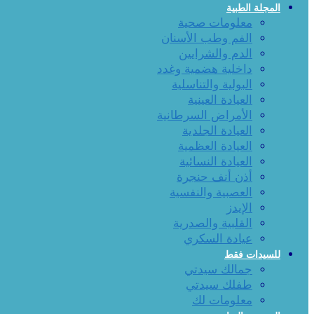
المجلة الطبية
معلومات صحية
الفم وطب الأسنان
الدم والشرايين
داخلية هضمية وغدد
البولية والتناسلية
العيادة العينية
الأمراض السرطانية
العيادة الجلدية
العيادة العظمية
العيادة النسائية
أذن أنف حنجرة
العصبية والنفسية
الإيدز
القلبية والصدرية
عيادة السكري
للسيدات فقط
جمالك سيدتي
طفلك سيدتي
معلومات لك