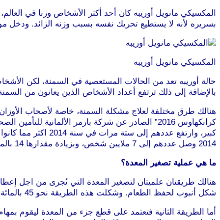
بسريره لأنه لا يستطيع تحريك نفسه بسبب وزنه الزائد. ودخل موسوعة غينيس للأرقام القيا
المكسيكي مانويل أوريبه
حالة أوريبه تعد من الحالات المستعصية في السمنة، لكن الأشخاص
بالإضافة إلى ذلك ترتفع أعداد الأشخاص الذين يعانون من السمنة
هنالك طرق مختلفة لعلاج مشكلة السمنة، خاصة لأصحاب الأوزان الك
كرانكهاوس 2016” الصادر عن شركة بارمر الألمانية ل
2014 وصل عددهم إلى 7 ملايين شخص، وبزيادة مقدارها 14 بالمائة عن أعدادهم في سنة 2006.
ما هي عملية تصغير المعدة؟
شكل أنبوب لحفظ الطعام. وشكلت هذه الطريقة نحو 45 بالمائة من عمليات تصغير المعدة في ألمانيا لعام 2014، نقلا عن موقع “فوكوس” الألماني.
أما الطريقة الثانية فتعتمد على قطع جزء من المعدة ليقوم بمهام