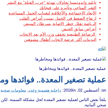
تايلند وإندونيسيا تحاولان تهدئة “حرب الفيلة” مع البشر
التغير المناخي وتأثيره على فنجانك
الأبعاد الاجتماعية والأخلاقية لتقنيات الحمل المساعدة
ارتفاع الضغط في الحمل يسبب أمراض القلب
الرياضة تقلل خطر الإصابة بسرطان المبيض
أعراض سابق الحيض
الرضاعة الطبيعية تخفف وزن الأم بعد الإنجاب
البدينات أكثر عرضة لإنجاب أطفال مشوهين
عملية تصغير المعدة.. فوائدها ومخاطرها
عملية تصغير المعدة.. فوائدها و
on:
أغسطس 02, 2016
In:
داخلية هضمية وغدد
,
معلومات صحية
يلجأ بعض الناس لعملية تصغير المعدة لحل مشكلة السمنة. لكن هذه
صحي ألمانية.