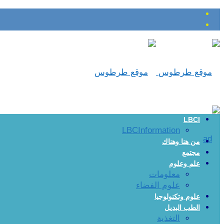
LBCI
LBCInformation
من هنا وهناك
مجتمع
علم وعلوم
معلومات
علوم الفضاء
علوم وتكنولوجيا
الطب البديل
التغذية