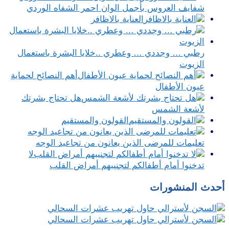
شفايف العروس بأجمل الوان احمر الشفاه الوردي
العناية بالاظافر
رطبي … وجددي … وعطري ..خلايا البشرة باستعمال
الزيوت
أهم النصائح لحماية
عيون الأطفال
هل تحتاج بشرتك
لأشعة الشمس
القولون والمستقيم
تعليمات للمرضى الذين يعانون من تجاعيد الوجه
لا
تدخنوا أمام أطفالكم لتجنيبهم أمراض القلب
أحدث المنشورات