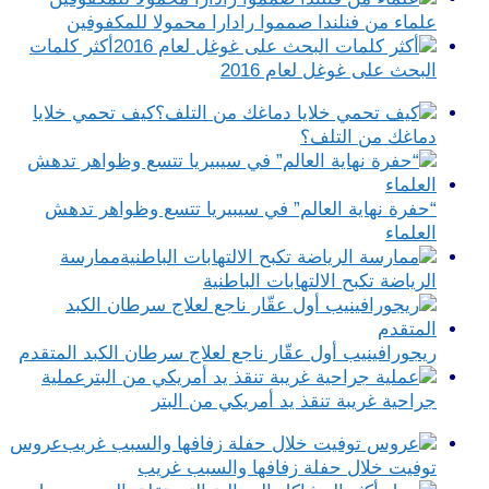
علماء من فنلندا صمموا رادارا محمولا للمكفوفين
أكثر كلمات
البحث على غوغل لعام 2016
كيف تحمي خلايا
دماغك من التلف؟
“حفرة نهاية العالم” في سيبيريا تتسع وظواهر تدهش
العلماء
ممارسة
الرياضة تكبح الالتهابات الباطنية
ريجورافينيب أول عقّار ناجع لعلاج سرطان الكبد المتقدم
عملية
جراحية غريبة تنقذ يد أمريكي من البتر
عروس
توفيت خلال حفلة زفافها والسبب غريب