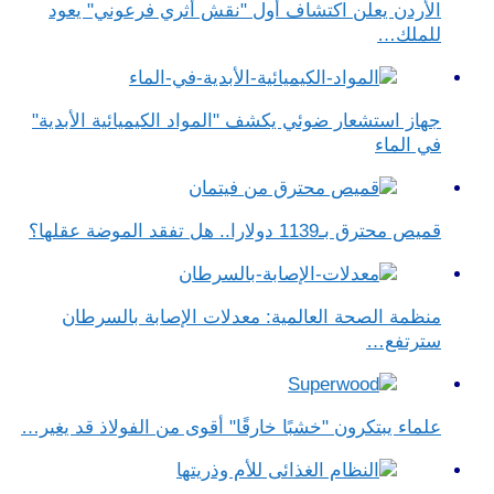
الأردن يعلن اكتشاف أول "نقش أثري فرعوني" يعود
للملك…
جهاز استشعار ضوئي يكشف "المواد الكيميائية الأبدية"
في الماء
قميص محترق بـ1139 دولارا.. هل تفقد الموضة عقلها؟
منظمة الصحة العالمية: معدلات الإصابة بالسرطان
سترتفع…
علماء يبتكرون "خشبًا خارقًا" أقوى من الفولاذ قد يغير…