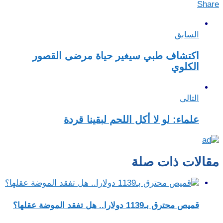
Share
السابق
اكتشاف طبي سيغير حياة مرضى القصور
الكلوي
التالى
علماء: لو لا أكل اللحم لبقينا قردة
مقالات ذات صلة
قميص محترق بـ1139 دولارا.. هل تفقد الموضة عقلها؟