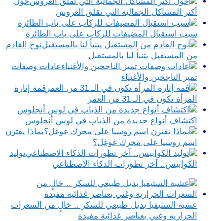
حول
أكثر المشاكل الجمالية التي تقلق العروس
سبب استقبال المضيفات للركاب على باب الطائرة
نوح القادم
من المستقبل يتنبأ لنا بالمستقبل
عادات وصفات
تميز الناجحين والأغنياء
قمة إثارة
المرأة تكون في الـ 31 من العمر
اكتشاف أنواع جديدة من الذباب في لوس أنجلوس
بماذا يقترن
اسم روسيا على محرك غوغل؟
توليد
الكوابيس.. آخر تطورات الذكاء الاصطناعي
عشبة الستيفيا بديل طبيعي للسكر .. خالٍ من السعرات
الحرارية وغني بعناصر غذائية مفيدة