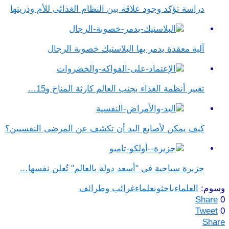
دراسة تؤكد وجود علاقة بين النظام الغذائى للأم وذريتها
آلية معقدة يدمر بها البلاستيك خصوبة الرجال
تغيير أنظمة الغذاء يجنب العالم كارثة المناخ و15…
كيف يمكن لأصابع اليد أن تكشف عن المرضى النفسيين؟
جزيرة سياحية في "أسعد دولة بالعالم" تُعلن نفسها…
وسوم:
العلماء
باحثون
علماء
غرائب وطرائف
Share
0
Tweet
0
Share