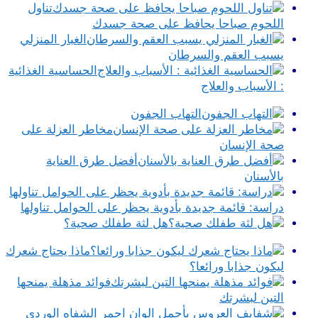
تناول
اللحوم صباحا يحافظ على صحة جسدك
الغبار المنزلي
يسبب العقم والسرطان
الحساسية الغذائية
: الأسباب والعلاج
التهاب الجفون
مخاطر العزلة على
صحة الإنسان
أفضل طرق العناية
بالأسنان
دراسة: قائمة جديدة بأدوية يحظر على الحوامل تناولها
هل لثة طفلك صحية؟
ماذا يحتاج شعرك
ليكون جذابا ورائعا؟
فوائد مذهلة يمنحها
التين لبشرتك