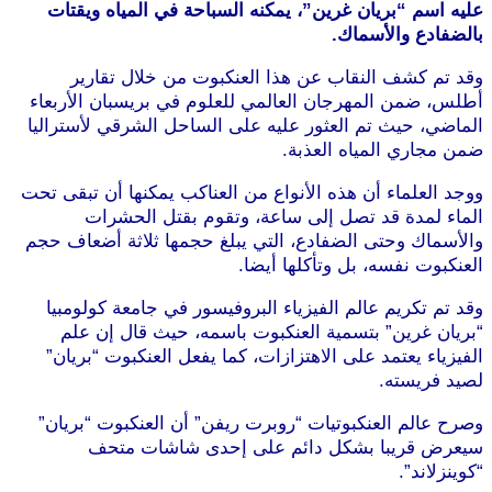
عليه اسم “بريان غرين”، يمكنه السباحة في المياه ويقتات
بالضفادع والأسماك.
وقد تم كشف النقاب عن هذا العنكبوت من خلال تقارير
أطلس، ضمن المهرجان العالمي للعلوم في بريسبان الأربعاء
الماضي، حيث تم العثور عليه على الساحل الشرقي لأستراليا
ضمن مجاري المياه العذبة.
ووجد العلماء أن هذه الأنواع من العناكب يمكنها أن تبقى تحت
الماء لمدة قد تصل إلى ساعة، وتقوم بقتل الحشرات
والأسماك وحتى الضفادع، التي يبلغ حجمها ثلاثة أضعاف حجم
العنكبوت نفسه، بل وتأكلها أيضا.
وقد تم تكريم عالم الفيزياء البروفيسور في جامعة كولومبيا
“بريان غرين” بتسمية العنكبوت باسمه، حيث قال إن علم
الفيزياء يعتمد على الاهتزازات، كما يفعل العنكبوت “بريان”
لصيد فريسته.
وصرح عالم العنكبوتيات “روبرت ريفن” أن العنكبوت “بريان”
سيعرض قريبا بشكل دائم على إحدى شاشات متحف
“كوينزلاند”.