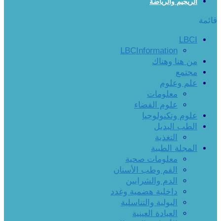
الريجيم والرياضة
قائمة
LBCI
LBCInformation
من هنا وهناك
مجتمع
علم وعلوم
معلومات
علوم الفضاء
علوم وتكنولوجيا
الطب البديل
التغذية
المجلة الطبية
معلومات صحية
الفم وطب الأسنان
الدم والشرايين
داخلية هضمية وغدد
البولية والتناسلية
العيادة العينية