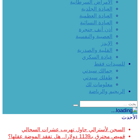
الأمراض السرطانية
العيادة الجلدية
العيادة العظمية
العيادة النسائية
أذن أنف حنجرة
العصبية والنفسية
الإيدز
القلبية والصدرية
عيادة السكري
للسيدات فقط
جمالك سيدتي
طفلك سيدتي
معلومات لك
الريجيم والرياضة
الأحدث
السجن لأسترالي حاول تهريب عشرات السحالي
قميص محترق بـ1139 دولارا.. هل تفقد الموضة عقلها؟