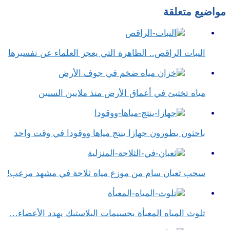
مواضيع متعلقة
النبات الراقص.. الظاهرة التي يعجز العلماء عن تفسيرها
مياه تختبئ في أعماق الأرض منذ ملايين السنين
باحثون يطورون جهازا ينتج مياها ووقودا في وقت واحد
سحب ثعبان سام من موزع مياه ثلاجة في مشهد مرعب!
تلوث المياه المعبأة بجسيمات البلاستيك يهدد الأعضاء…