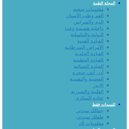
المجلة الطبية
معلومات صحية
الفم وطب الأسنان
الدم والشرايين
داخلية هضمية وغدد
البولية والتناسلية
العيادة العينية
الأمراض السرطانية
العيادة الجلدية
العيادة العظمية
العيادة النسائية
أذن أنف حنجرة
العصبية والنفسية
الإيدز
القلبية والصدرية
عيادة السكري
للسيدات فقط
جمالك سيدتي
طفلك سيدتي
معلومات لك