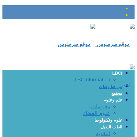
LBCI
LBCInformation
من هنا وهناك
مجتمع
علم وعلوم
معلومات
علوم الفضاء
علوم وتكنولوجيا
الطب البديل
التغذية