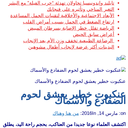
تايلند وإندونيسيا تحاولان تهدئة “حرب الفيلة” مع البشر
التغير المناخي وتأثيره على فنجانك
الأبعاد الاجتماعية والأخلاقية لتقنيات الحمل المساعدة
ارتفاع الضغط في الحمل يسبب أمراض القلب
الرياضة تقلل خطر الإصابة بسرطان المبيض
أعراض سابق الحيض
الرضاعة الطبيعية تخفف وزن الأم بعد الإنجاب
البدينات أكثر عرضة لإنجاب أطفال مشوهين
عنكبوت خطير يعشق لحوم الضفادع والأسماك
عنكبوت خطير يعشق لحوم
الضفادع والأسماك
on:
مارس 14, 2016
In:
من هنا وهناك
اكتشف العلماء نوعا جديدا من العناكب، بحجم راحة اليد، يطلق