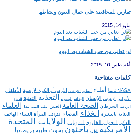
تمارين للمحافظة على جمال العيون ونشاطها
مايو 14, 2015
لن تعاني من حب الشباب بعد اليوم
أغسطس 10, 2015
كلمات مفتاحية
أطباء
الأطفال
NASA ناسا
الأرض أو الكرة الأرضية
ألمانيا
اختراعات
التغذية
الإنسان
التقنية
الإنترنت
البدانة
البشرة
الأمراض
الدماغ
الصحة العامة
العلماء
السرطان
الصين
الرياضة
الطب
الطب البديل
الغذاء
الفضاء
النساء
العناية بالبشرة
المرأة
الهاتف
الكواكب
الولايات المتحدة
الذكي الجوال الخليوي الموبايل
باحثون
الأمريكية
بريطانيا
بحوث طبية
اليابان