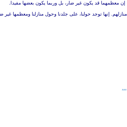
 إن معظمهما قد يكون غير ضار، بل وربما يكون بعضها مفيدا.
زلهم. إنها توجد حولنا، على جلدنا وحول منازلنا ومعظمها غير ضا
م…