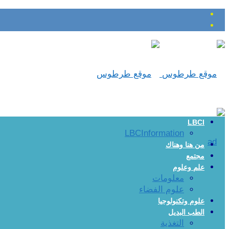
LBCI
LBCInformation
من هنا وهناك
مجتمع
علم وعلوم
معلومات
علوم الفضاء
علوم وتكنولوجيا
الطب البديل
التغذية