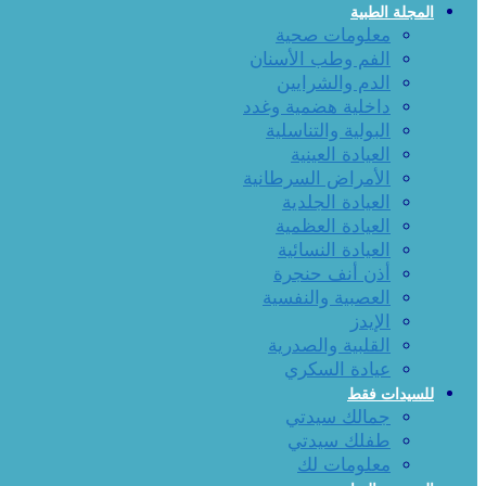
المجلة الطبية
معلومات صحية
الفم وطب الأسنان
الدم والشرايين
داخلية هضمية وغدد
البولية والتناسلية
العيادة العينية
الأمراض السرطانية
العيادة الجلدية
العيادة العظمية
العيادة النسائية
أذن أنف حنجرة
العصبية والنفسية
الإيدز
القلبية والصدرية
عيادة السكري
للسيدات فقط
جمالك سيدتي
طفلك سيدتي
معلومات لك