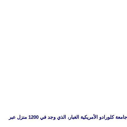
كشفت دراسة عن أن الغبار الموجود في منازلنا يحتوي في المتوسط على تسعة آلاف نوع مختلف من الجراثيم. وحلل باحثون من جامعة كلورادو الأمريكية الغبار، الذي وجد في 1200 منزل عبر