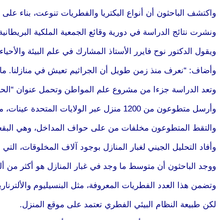
واكتشف الباحثون أن أنواع البكتريا والفطريات تنوعت، بناء على 
ونشرت نتائج الدراسة في دورية وقائع الجمعية الملكية البريطانية
ويقول الدكتور نوح فايرر الأستاذ المشارك في علم البيئة والأحيا
وأضاف: “نعرف منذ زمن طويل أن الجراثيم تعيش في منازلنا. ما 
وتعد الدراسة جزءا من مشروع علم المواطن وتحمل عنوان “الحياة 
وأرسل متطوعون من 1200 منزل عبر الولايات المتحدة عينات، من غبار منازلهم إلى الباحثين.
والتقط المتطوعون مخلفات من على حواف المداخل، وهي البقعة التي
وأفاد التحليل الجيني لغبار المنازل بوجود آلاف المخلوقات، التي ل
ووجد الباحثون أن متوسط ما وجد في غبار المنازل هو أكثر من أ
وتضمن هذا العدد الفطريات المعروفة، مثل البنسيليوم والألترنار
لكن طبيعة النظام البيئي الفطري تعتمد على موقع المنزل.