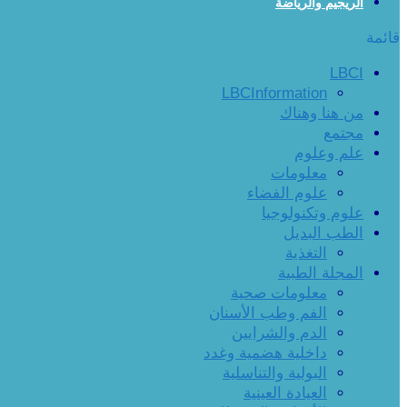
الريجيم والرياضة
قائمة
LBCI
LBCInformation
من هنا وهناك
مجتمع
علم وعلوم
معلومات
علوم الفضاء
علوم وتكنولوجيا
الطب البديل
التغذية
المجلة الطبية
معلومات صحية
الفم وطب الأسنان
الدم والشرايين
داخلية هضمية وغدد
البولية والتناسلية
العيادة العينية