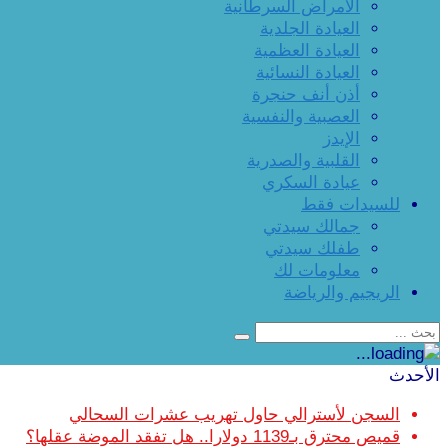
الأمراض السرطانية
العيادة الجلدية
العيادة العظمية
العيادة النسائية
أذن أنف حنجرة
العصبية والنفسية
الإيدز
القلبية والصدرية
عيادة السكري
للسيدات فقط
جمالك سيدتي
طفلك سيدتي
معلومات لك
الريجيم والرياضة
الأحدث
السجن لأسترالي حاول تهريب عشرات السحالي
قميص محترق بـ1139 دولارا.. هل تفقد الموضة عقلها؟