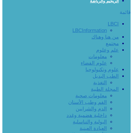
الريجيم والرياضة
قائمة
LBCI
LBCInformation
من هنا وهناك
مجتمع
علم وعلوم
معلومات
علوم الفضاء
علوم وتكنولوجيا
الطب البديل
التغذية
المجلة الطبية
معلومات صحية
الفم وطب الأسنان
الدم والشرايين
داخلية هضمية وغدد
البولية والتناسلية
العيادة العينية