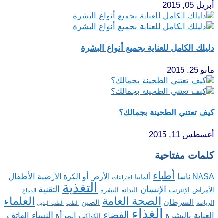
أبريل 05, 2015
دليلك الكامل للعناية بجميع أنواع البشرة
مايو 25, 2015
كيف تعتني الطحينة بجمالك؟
أغسطس 11, 2015
كلمات مفتاحية
أطباء
الأطفال
NASA ناسا
الأرض أو الكرة الأرضية
ألمانيا
اختراعات
التغذية
الإنسان
التقنية
الإنترنت
البدانة
البشرة
الأمراض
الدماغ
الصحة العامة
العلماء
السرطان
الصين
الرياضة
الطب
الطب البديل
الغذاء
الفضاء
النساء
العناية بالبشرة
المرأة
الهاتف
الكواكب