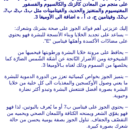
على منجم من المعادن كالزنك والكالسيوم والفسفور
المغنيسيوم والمنغنيز والحديد، والفيتامينات مثل ب1، ب2، ب7،
ب12، وفيتامين ج، د، أ ، ه اضافة الى الأوميغا 3.
إليك عزيزتي أهم فوائد الجوز على صحة بشرتك وشعرك:
– يساعد على تجديد الخلايا وبناء الأنسجة للبشرة فهو يحتوي
على مضادّات الأكسدة وأهمّها فيتامين “E”.
موقع طرطوس
– يحافظ على مرونة خلايا البشرة ورطوبتها فيحميها من
الشيخوخة ومن الأضرار النّاتجة عن أشعّة الشّمس الضارّة كما
يخلصها من السموم وذلك لغناه بـالأوميغا 3.
– يتميز الجوز بخواص كيميائية تعزز من الدورة الدموية للبشرة
ما يعني وصول الأوكسجين والمغذيات الى كل خلية من خلايا
البشرة بصورة أفضل فتنتعش البشرة وتبدو أكثر نضارة
وحيوية.
موقع طرطوس
– يحتوي الجوز على فيتامين ب7 أو ما يُعرف بالبوتين، لذا فهو
فهو يقوّي الشعر ويمنحه الكثافة واللمعان الصحي ويحميه من
التقصّف والجفاف. تناول الجوز بصفة يومية يحسن من حالة
شعرك بصورة كبيرة.
موقع طرطوس