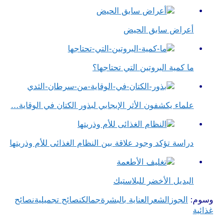
أعراض سابق الحيض
ما كمية البروتين التي تحتاجها؟
علماء يكشفون الأثر الإيجابي لبذور الكتان في الوقاية…
دراسة تؤكد وجود علاقة بين النظام الغذائى للأم وذريتها
البديل الأخضر للبلاستيك
وسوم:
الجوز
الشعر
العناية بالبشرة
جمالك
نصائح تجميلية
نصائح
غذائية