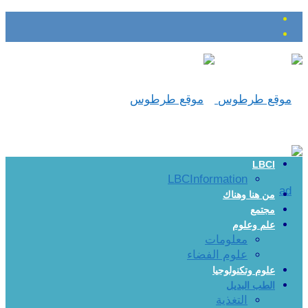
LBCI
LBCInformation
من هنا وهناك
مجتمع
علم وعلوم
معلومات
علوم الفضاء
علوم وتكنولوجيا
الطب البديل
التغذية