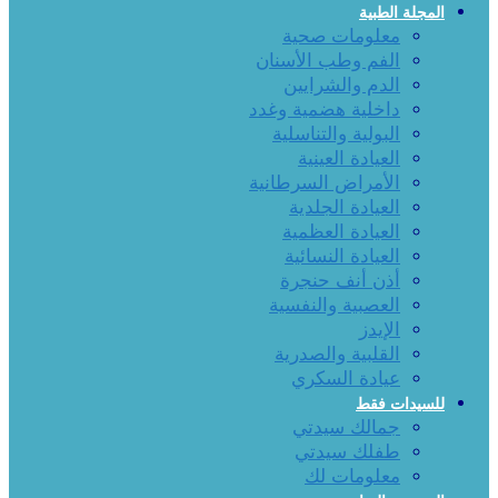
المجلة الطبية
معلومات صحية
الفم وطب الأسنان
الدم والشرايين
داخلية هضمية وغدد
البولية والتناسلية
العيادة العينية
الأمراض السرطانية
العيادة الجلدية
العيادة العظمية
العيادة النسائية
أذن أنف حنجرة
العصبية والنفسية
الإيدز
القلبية والصدرية
عيادة السكري
للسيدات فقط
جمالك سيدتي
طفلك سيدتي
معلومات لك