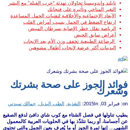
تايلند وإندونيسيا تحاولان تهدئة “حرب الفيلة” مع البشر
التغير المناخي وتأثيره على فنجانك
الأبعاد الاجتماعية والأخلاقية لتقنيات الحمل المساعدة
ارتفاع الضغط في الحمل يسبب أمراض القلب
الرياضة تقلل خطر الإصابة بسرطان المبيض
أعراض سابق الحيض
الرضاعة الطبيعية تخفف وزن الأم بعد الإنجاب
البدينات أكثر عرضة لإنجاب أطفال مشوهين
فوائد الجوز على صحة بشرتك
وشعرك
on:
فبراير 03, 2015
In:
التغذية
,
الطب البديل
,
جمالك سيدتي
يطيب تناولها في فصل الشتاء مع كوب شاي دافئ لدفع الصقيع
عن أجسامنا، أو ربما نتلذّذ بها في الحلويات العربية كالمعمول
الشهي… إنها ثمرة الجوز أو ما يُعرف بعين الجمل والتي تحتوي