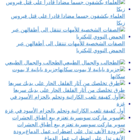
العلماء يكشفون جسما مضادا قادرا على قتل فيروس
زيكا
الصفات الشخصية للأمهات تنتقل الى أطفالهن عبر
الحمض النووي للبكتريا
الطحالب والجمال الطبيعي
جزيرة يابانية لا يموت
سكانها
طرق تخلصك من آثار الفلفل الحار على يديك سريعا
أول كفيفة تلعب الكاراتية وتحلم بالحزام الأسود في غزة
سوبر ماركت سويسرية تعتزم بيع أطباق الحشرات
برودة
الأنف تدل على اضطراب عمل الدماغ