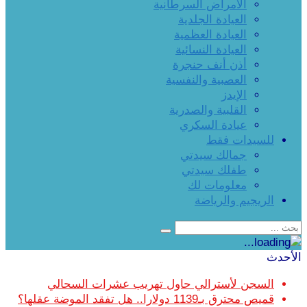
الأمراض السرطانية
العيادة الجلدية
العيادة العظمية
العيادة النسائية
أذن أنف حنجرة
العصبية والنفسية
الإيدز
القلبية والصدرية
عيادة السكري
للسيدات فقط
جمالك سيدتي
طفلك سيدتي
معلومات لك
الريجيم والرياضة
الأحدث
السجن لأسترالي حاول تهريب عشرات السحالي
قميص محترق بـ1139 دولارا.. هل تفقد الموضة عقلها؟