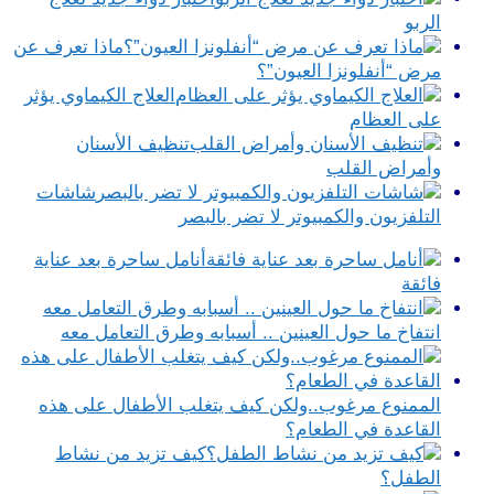
الربو
ماذا تعرف عن
مرض “أنفلونزا العيون”؟
العلاج الكيماوي يؤثر
على العظام
تنظيف الأسنان
وأمراض القلب
شاشات
التلفزيون والكمبيوتر لا تضر بالبصر
أنامل ساحرة بعد عناية
فائقة
انتفاخ ما حول العينين .. أسبابه وطرق التعامل معه
الممنوع مرغوب..ولكن كيف يتغلب الأطفال على هذه
القاعدة في الطعام؟
كيف تزيد من نشاط
الطفل؟