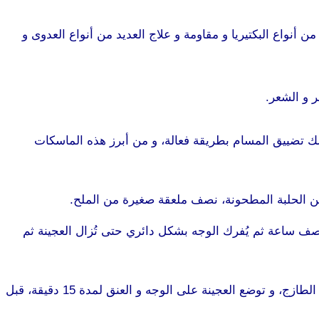
أنواع البكتيريا و مقاومة و علاج العديد من أنواع العدوى و
 و الشعر.
لك تضييق المسام بطريقة فعالة، و من أبرز هذه الماسكات
ن الحلبة المطحونة، نصف ملعقة صغيرة من الملح.
موقع
ف ساعة ثم يُفرك الوجه بشكل دائري حتى تُزال العجينة ثم
يحضر هذا الماسك بمزج مسحوق من قشر الرمان بعد تجفيفها و طحنها، مع ملعقة من ماء الورد و بضع قطرات من عصير الليمون الطازج، و توضع العجينة على الوجه و العنق لمدة 15 دقيقة، قبل