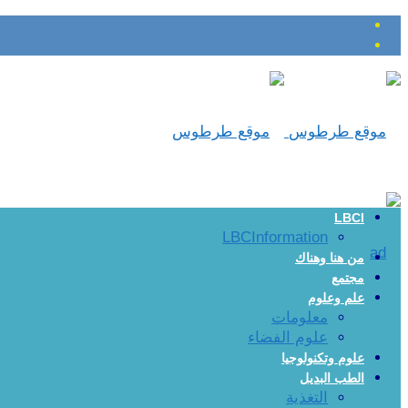
LBCI
LBCInformation
من هنا وهناك
مجتمع
علم وعلوم
معلومات
علوم الفضاء
علوم وتكنولوجيا
الطب البديل
التغذية