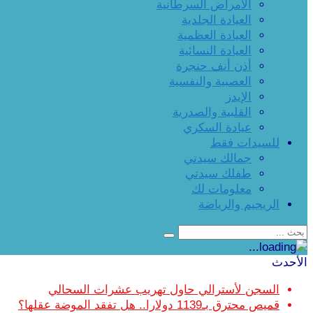
الأمراض السرطانية
العيادة الجلدية
العيادة العظمية
العيادة النسائية
أذن أنف حنجرة
العصبية والنفسية
الإيدز
القلبية والصدرية
عيادة السكري
للسيدات فقط
جمالك سيدتي
طفلك سيدتي
معلومات لك
الريجيم والرياضة
الأحدث
السجن لأسترالي حاول تهريب عشرات السحالي
قميص محترق بـ1139 دولارا.. هل تفقد الموضة عقلها؟