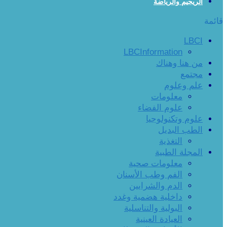
الريجيم والرياضة
قائمة
LBCI
LBCInformation
من هنا وهناك
مجتمع
علم وعلوم
معلومات
علوم الفضاء
علوم وتكنولوجيا
الطب البديل
التغذية
المجلة الطبية
معلومات صحية
الفم وطب الأسنان
الدم والشرايين
داخلية هضمية وغدد
البولية والتناسلية
العيادة العينية