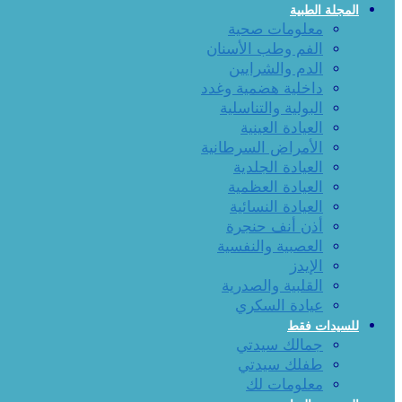
المجلة الطبية
معلومات صحية
الفم وطب الأسنان
الدم والشرايين
داخلية هضمية وغدد
البولية والتناسلية
العيادة العينية
الأمراض السرطانية
العيادة الجلدية
العيادة العظمية
العيادة النسائية
أذن أنف حنجرة
العصبية والنفسية
الإيدز
القلبية والصدرية
عيادة السكري
للسيدات فقط
جمالك سيدتي
طفلك سيدتي
معلومات لك