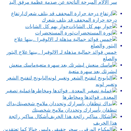
سر الآلام المبرحة الناتجة عن صدمة عظمة مرفق اليد
ارتفاع
درجة حرارة المجفف قد يتلف شعرك
حوار يهم كل الشابات
ثورة المستحضرات
خمس فوائد جمالية مذهلة لـ الالوفيرا ..بينها علاج البثور
والصلع
ماسك منعش
لبشرتك بعد سهرة متعبة
البابونج لتفتيح الشعر
وتغيير لونه
عملية تصغير
المعدة.. فوائدها ومخاطرها
يداك
تنطقان بأسرارك وتحددان ملامح شخصيتك
أشكال مناكير رائجة
هذا الخريف