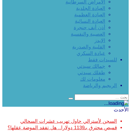
الأمراض السرطانية
العيادة الجلدية
العيادة العظمية
العيادة النسائية
أذن أنف حنجرة
العصبية والنفسية
الإيدز
القلبية والصدرية
عيادة السكري
للسيدات فقط
جمالك سيدتي
طفلك سيدتي
معلومات لك
الريجيم والرياضة
الأحدث
السجن لأسترالي حاول تهريب عشرات السحالي
قميص محترق بـ1139 دولارا.. هل تفقد الموضة عقلها؟