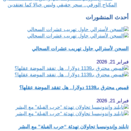
المكياج الورقي.. سحر حقيقي وليس خيالا كما تعتقدين
أحدث المنشورات
السجن لأسترالي حاول تهريب عشرات السحالي
فبراير 21, 2026
قميص محترق بـ1139 دولارا.. هل تفقد الموضة عقلها؟
فبراير 21, 2026
تايلند وإندونيسيا تحاولان تهدئة “حرب الفيلة” مع البشر