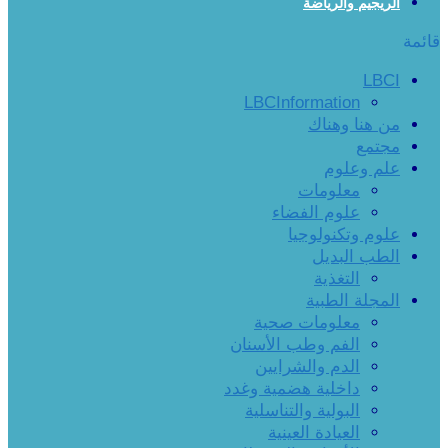
الريجيم والرياضة
قائمة
LBCI
LBCInformation
من هنا وهناك
مجتمع
علم وعلوم
معلومات
علوم الفضاء
علوم وتكنولوجيا
الطب البديل
التغذية
المجلة الطبية
معلومات صحية
الفم وطب الأسنان
الدم والشرايين
داخلية هضمية وغدد
البولية والتناسلية
العيادة العينية