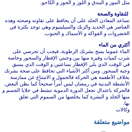
مثل الموز و البندق و اللوز و الجوز و الكاجو.
موقع طرطوس
للنقاوة والصحة
تساعد المعادن الجلد على أن يحافظ على نقاوته وصحته وهذه
العناصر هي الحديد والزنك والسيلينيوم وهي توجد بكثرة في
الخضروات و الفواكه و الأسماك و الحبوب.
أكثري من الماء
الماء عموما يمنح بشرتك الرطوبة، فيجب أن تحرصي على
شرب كميات وفيرة منها بين وجبتي الإفطار والسحور وخاصة
في الوقت الذي يلي الإفطار بساعتين و الوقت الذي يسبق
وجبة السحور. ومن أكثر الأشياء التي تحافظ على صحة بشرتك
بخلاف الأطعمة هي الحركة فالخمول و الامتناع عن ممارسة
الأنشطة البدنية في رمضان ليس أمراً صحيحاً كما يظن البعض.
فالحركة باعتدال تجعل الدورة الدموية تنشط في خلايا الجسم و
منها الجلد و البشرة كما يخلصها من السموم التي تعلق
بها.
موقع طرطوس
وكالات
مواضيع متعلقة