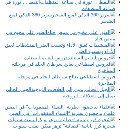
النفط . . ثورة في
صناعة المنظفات
سرير 360 الذكي لمنع
الشخير
العثور على مخيخ في
مبيض فتاة
المنشطات تُعيق
الأداء وتسبب الضرر
دروس لتعليم السعادة
فيروس اصطناعي يعالج سرطان الجلد في مرحلته
المتأخرة
الجيل الحالي
يميل إلى العلاقات الزوجية
علماء يدحضون نظرية “النساء المفقودات” في الصين
شجرة كرز يابانية “فضائية” تزهر مبكرا بست سنوات