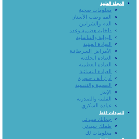
المجلة الطبية
معلومات صحية
الفم وطب الأسنان
الدم والشرايين
داخلية هضمية وغدد
البولية والتناسلية
العيادة العينية
الأمراض السرطانية
العيادة الجلدية
العيادة العظمية
العيادة النسائية
أذن أنف حنجرة
العصبية والنفسية
الإيدز
القلبية والصدرية
عيادة السكري
للسيدات فقط
جمالك سيدتي
طفلك سيدتي
معلومات لك