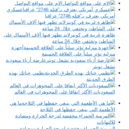
الام على مواقع التواصل
عسكري
أمريكي يعترف بـ”قتله 2746″ عراقيا
ظاهرة غريبة في كوينزلاند تظهر فيها آلاف الأسماك على
الشاطئ وتختفي خلال 24 ساعة
أجهزة
منزلية تؤثر سلباً على العلاقة الحميمة
عارضة أزياء سعودية
تشعل تويتر
نظمي حياتك بهذه
الطرق الحديثة
السعوديات الأكثر انفاقا على المجوهرات في العالم
ما هي
الأطعمة التي ينبغي حفظها في الثلاجة
المرمية الحمراء مخفضة لدرجة الحرارة ومضادة