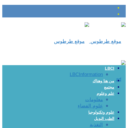
LBCI
LBCInformation
من هنا وهناك
مجتمع
علم وعلوم
معلومات
علوم الفضاء
علوم وتكنولوجيا
الطب البديل
التغذية