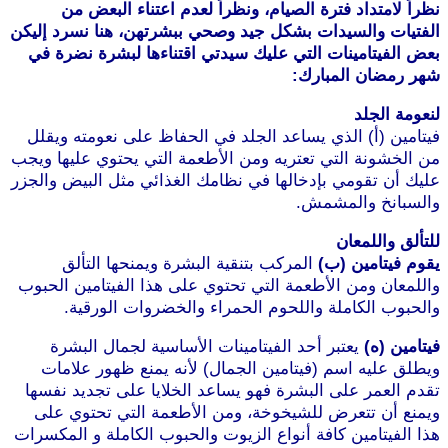
نظراً لامتداد فترة الصيام، ونظراً لعدم اعتناء البعض من
الفتيات والسيدات بشكل جيد وصحي ببشرتهن، هنا نسرد إليكن
بعض الفيتامينات التي عليك سيدتي اقتناءها لبشرة نضرة في
شهر رمضان المبارك:
لنعومة الجلد
فيتامين (أ) الذي يساعد الجلد في الحفاظ على نعومته ويقلل
من الخشونة التي تعتريه ومن الأطعمة التي يحتوي عليها ويجب
عليك أن تقومي بإدخالها في نظامك الغذائي مثل البيض والجزر
والسبانخ والمشمش.
موقع طرطوس
للتألق واللمعان
يقوم فيتامين (ب)
المركب بتنقية البشرة ويمنحها التألق
واللمعان ومن الأطعمة التي تحتوي على هذا الفيتامين الحبوب
والحبوب الكاملة واللحوم الحمراء والخضروات الورقية.
فيتامين (ه)
يعتبر أحد الفيتامينات الأساسية لجمال البشرة
ويطلق عليه اسم (فيتامين الجمال) لأنه يمنع ظهور علامات
تقدم العمر على البشرة فهو يساعد الخلايا على تجديد نفسها
ويمنع أن تتعرض للشيخوخة، ومن الأطعمة التي تحتوي على
هذا الفيتامين كافة أنواع الزيوت والحبوب الكاملة و المكسرات