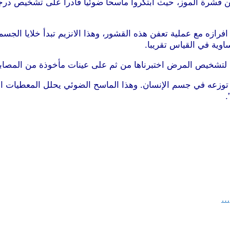
رة الموز، حيث ابتكروا ماسحاً ضوئياً قادراً على تشخيص درجة ا
 افرازه مع عملية تعفن هذه القشور، وهذا الانزيم تبدأ خلايا الجس
وية في القياس تقريبا.
ة لتشخيص المرض اختبرناها من ثم على عينات مأخوذة من المصاب
ية توزعه في جسم الإنسان. وهذا الماسح الضوئي يحلل المعطيات ا
.
موقع طرطوس
ع…