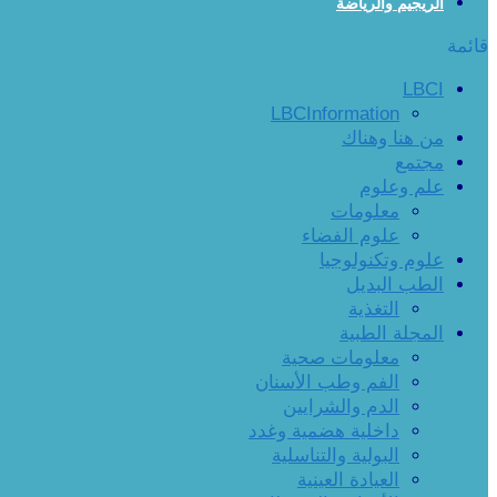
الريجيم والرياضة
قائمة
LBCI
LBCInformation
من هنا وهناك
مجتمع
علم وعلوم
معلومات
علوم الفضاء
علوم وتكنولوجيا
الطب البديل
التغذية
المجلة الطبية
معلومات صحية
الفم وطب الأسنان
الدم والشرايين
داخلية هضمية وغدد
البولية والتناسلية
العيادة العينية