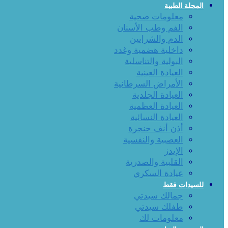
المجلة الطبية
معلومات صحية
الفم وطب الأسنان
الدم والشرايين
داخلية هضمية وغدد
البولية والتناسلية
العيادة العينية
الأمراض السرطانية
العيادة الجلدية
العيادة العظمية
العيادة النسائية
أذن أنف حنجرة
العصبية والنفسية
الإيدز
القلبية والصدرية
عيادة السكري
للسيدات فقط
جمالك سيدتي
طفلك سيدتي
معلومات لك