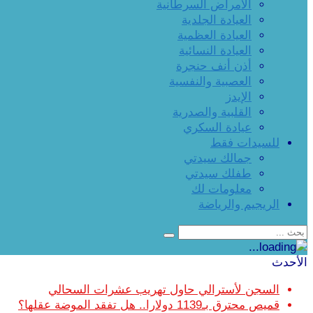
الأمراض السرطانية
العيادة الجلدية
العيادة العظمية
العيادة النسائية
أذن أنف حنجرة
العصبية والنفسية
الإيدز
القلبية والصدرية
عيادة السكري
للسيدات فقط
جمالك سيدتي
طفلك سيدتي
معلومات لك
الريجيم والرياضة
الأحدث
السجن لأسترالي حاول تهريب عشرات السحالي
قميص محترق بـ1139 دولارا.. هل تفقد الموضة عقلها؟