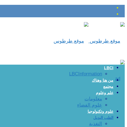
LBCI
LBCInformation
من هنا وهناك
مجتمع
علم وعلوم
معلومات
علوم الفضاء
علوم وتكنولوجيا
الطب البديل
التغذية