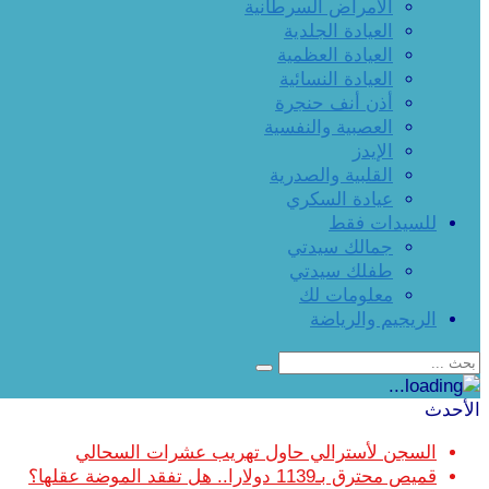
الأمراض السرطانية
العيادة الجلدية
العيادة العظمية
العيادة النسائية
أذن أنف حنجرة
العصبية والنفسية
الإيدز
القلبية والصدرية
عيادة السكري
للسيدات فقط
جمالك سيدتي
طفلك سيدتي
معلومات لك
الريجيم والرياضة
الأحدث
السجن لأسترالي حاول تهريب عشرات السحالي
قميص محترق بـ1139 دولارا.. هل تفقد الموضة عقلها؟