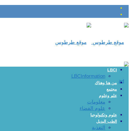
LBCI
LBCInformation
من هنا وهناك
مجتمع
علم وعلوم
معلومات
علوم الفضاء
علوم وتكنولوجيا
الطب البديل
التغذية