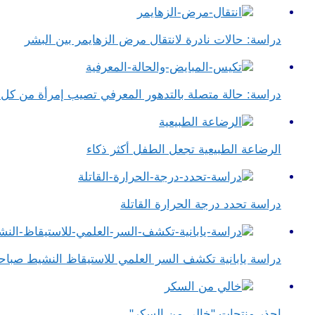
دراسة: حالات نادرة لانتقال مرض الزهايمر بين البشر
دراسة: حالة متصلة بالتدهور المعرفي تصيب إمرأة من ك
الرضاعة الطبيعية تجعل الطفل أكثر ذكاء
دراسة تحدد درجة الحرارة القاتلة
دراسة يابانية تكشف السر العلمي للاستيقاظ النشيط صباحا
احذر منتجات "خالي من السكر"