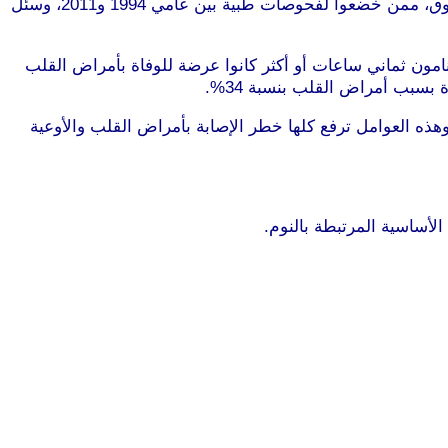
وقد جمع الباحثون من الجامعة النرويجية للعلوم والتكنولوجيا بيانات 400 ألف شخص بالغ من تايوان، أعمارهم ما بين 20 سنة فما فوق، ممن خضعوا لفحوصات طبية بين عامي 1994 و2011، وسئل
 الذين ينامون ثماني ساعات أو أكثر كانوا عرضة للوفاة بأمراض القلب
وهذه العوامل ترفع كلها خطر الإصابة بأمراض القلب والأوعية
الأساسية المرتبطة بالنوم.