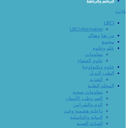
الريجيم والرياضة
قائمة
LBCI
LBCInformation
من هنا وهناك
مجتمع
علم وعلوم
معلومات
علوم الفضاء
علوم وتكنولوجيا
الطب البديل
التغذية
المجلة الطبية
معلومات صحية
الفم وطب الأسنان
الدم والشرايين
داخلية هضمية وغدد
البولية والتناسلية
العيادة العينية