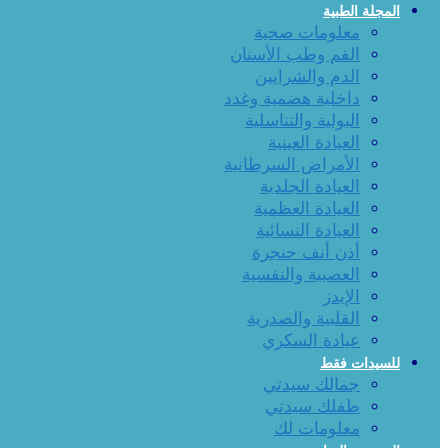
المجلة الطبية
معلومات صحية
الفم وطب الأسنان
الدم والشرايين
داخلية هضمية وغدد
البولية والتناسلية
العيادة العينية
الأمراض السرطانية
العيادة الجلدية
العيادة العظمية
العيادة النسائية
أذن أنف حنجرة
العصبية والنفسية
الإيدز
القلبية والصدرية
عيادة السكري
للسيدات فقط
جمالك سيدتي
طفلك سيدتي
معلومات لك