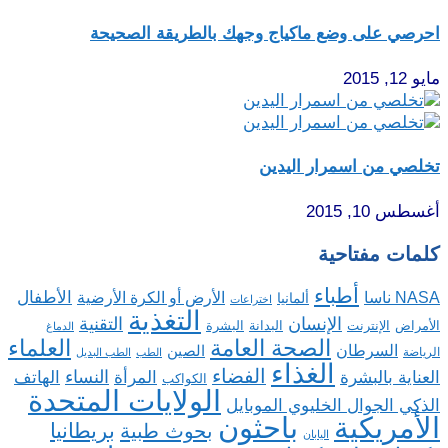
احرصي على وضع ماكياج وجهك بالطريقة الصحيحة
مايو 12, 2015
تخلصي من اسمرار اليدين
أغسطس 10, 2015
كلمات مفتاحية
أطباء
الأطفال
NASA ناسا
الأرض أو الكرة الأرضية
ألمانيا
اختراعات
التغذية
الإنسان
التقنية
الإنترنت
البدانة
البشرة
الأمراض
الدماغ
الصحة العامة
العلماء
السرطان
الصين
الرياضة
الطب
الطب البديل
الغذاء
الفضاء
النساء
العناية بالبشرة
المرأة
الهاتف
الكواكب
الولايات المتحدة
الذكي الجوال الخليوي الموبايل
باحثون
الأمريكية
بريطانيا
بحوث طبية
اليابان