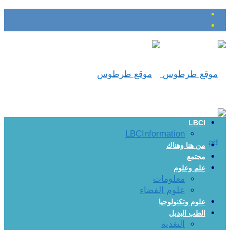
LBCI
LBCInformation
من هنا وهناك
مجتمع
علم وعلوم
معلومات
علوم الفضاء
علوم وتكنولوجيا
الطب البديل
التغذية