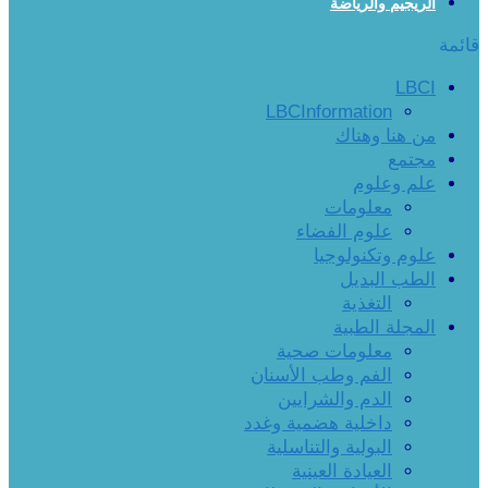
الريجيم والرياضة
قائمة
LBCI
LBCInformation
من هنا وهناك
مجتمع
علم وعلوم
معلومات
علوم الفضاء
علوم وتكنولوجيا
الطب البديل
التغذية
المجلة الطبية
معلومات صحية
الفم وطب الأسنان
الدم والشرايين
داخلية هضمية وغدد
البولية والتناسلية
العيادة العينية