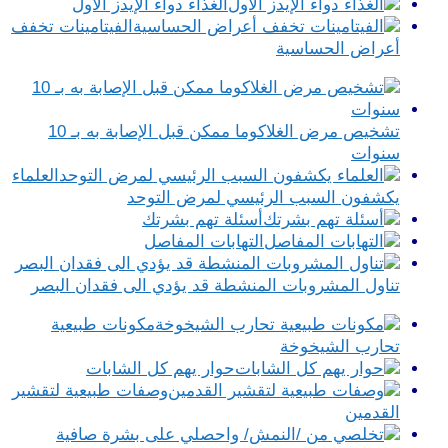
الغذاء دواء الإيدز الأول
الفيتامينات تخفف
أعراض الحساسية
تشخيص مرض الغلاكوما ممكن قبل الإصابة به بـ 10
سنوات
العلماء
يكشفون السبب الرئيسي لمرض التوحد
أسئلة تهم بشرتك
التهابات المفاصل
تناول المشروبات المنشطة قد يؤدي الى فقدان البصر
مكونات طبيعية
تحارب الشيخوخة
حوار يهم كل الشابات
وصفات طبيعية لتقشير
القدمين