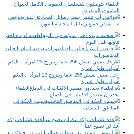
العلماء يتوصلون للتسلسل الجينومي الكامل لحيوان
الماموث المنقرض
واتس
آب تشفر جميع رسائل المحادثة الفورية
أطعمة لذيذة احذر
تناولها قبل النوم
بعوضة الملاريا قتلت
الديناصورات
رجل صيني يعيش 256 عاما ويتزوج 23 امرأة .. اليكم
أسباب طول عمره
العلماء
يحددون مصدر الاكتئاب في الدماغ
سبب الحكة في
المناطق التناسلية
عدة علامات تؤكد
أنك لن تصبح غنياً
الليمون.. فوائد مع