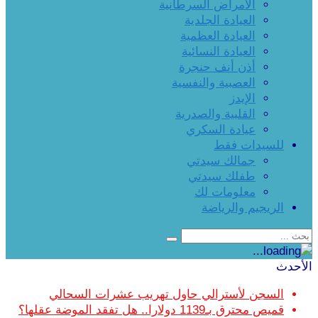
الأمراض السرطانية
العيادة الجلدية
العيادة العظمية
العيادة النسائية
أذن أنف حنجرة
العصبية والنفسية
الإيدز
القلبية والصدرية
عيادة السكري
للسيدات فقط
جمالك سيدتي
طفلك سيدتي
معلومات لك
الريجيم والرياضة
الأحدث
السجن لأسترالي حاول تهريب عشرات السحالي
قميص محترق بـ1139 دولارا.. هل تفقد الموضة عقلها؟