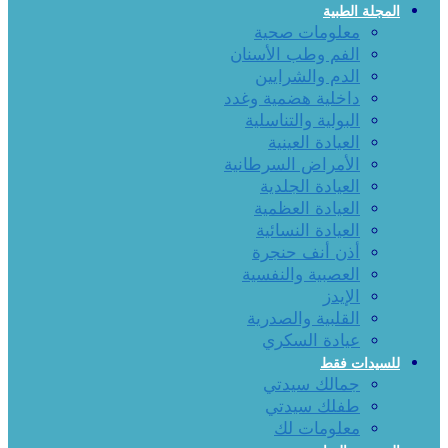
المجلة الطبية
معلومات صحية
الفم وطب الأسنان
الدم والشرايين
داخلية هضمية وغدد
البولية والتناسلية
العيادة العينية
الأمراض السرطانية
العيادة الجلدية
العيادة العظمية
العيادة النسائية
أذن أنف حنجرة
العصبية والنفسية
الإيدز
القلبية والصدرية
عيادة السكري
للسيدات فقط
جمالك سيدتي
طفلك سيدتي
معلومات لك