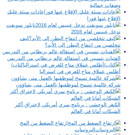
وصفات جمالية
عادات سيئة عليك
الإقلاع عنها فورا
تايلور سويفت
تدخل غينيس لعام 2016
كيف
تتخلصين من انتفاخ البطن إلى الأبد؟
الفتيات يتسببن في استقالة عالم بريطاني من التدريس
كتاب/
أطلس عملاق متاح للعرض في استراليا
شركة عالمية تسمح لموظفيها بالعمل متى يشاؤون
الكنغر الوحشي : برنامج سري أمريكي لاختراق أكثر
الشبكات أمانا في العالم
ارتفاع الضغط من المخ
البروتينات