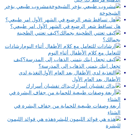
مشروب طبيعي يؤخر
الشيخوخة
هل تساقط شعر الرضيع في الشهر الأول امر طبيعي؟
كيف تعتني الطحينة
بجمالك؟
إرشادات
للتعامل مع كلام الأطفال أثناء النوم
كيف
تجعل ابنك يتمنى الذهاب إلى المدرسة؟
التغذية لدى
الأطفال بعد العام الأول
يداك تفشيان أسرارك
أربعة وصفات طبيعية للحماية من جفاف البشرة في
الشتاء
هذه هي فوائد الليمون
للبشرة