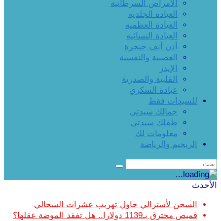
الأمراض السرطانية
العيادة الجلدية
العيادة العظمية
العيادة النسائية
أذن أنف حنجرة
العصبية والنفسية
الإيدز
القلبية والصدرية
عيادة السكري
للسيدات فقط
جمالك سيدتي
طفلك سيدتي
معلومات لك
الريجيم والرياضة
الأحدث
السجن لأسترالي حاول تهريب عشرات السحالي
قميص محترق بـ1139 دولارا.. هل تفقد الموضة عقلها؟