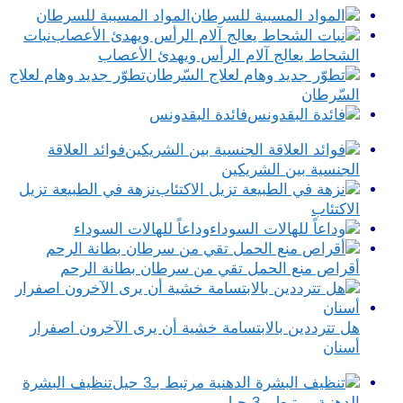
المواد المسببة للسرطان
نبات
الشحاط يعالج آلام الرأس ويهدئ الأعصاب
تطوّر جديد وهام لعلاج
السّرطان
فائدة البقدونس
فوائد العلاقة
الجنسية بين الشريكين
نزهة في الطبيعة تزيل
الاكتئاب
وداعاً للهالات السوداء
أقراص منع الحمل تقي من سرطان بطانة الرحم
هل تترددين بالابتسامة خشية أن يرى الآخرون اصفرار
أسنان
تنظيف البشرة
الدهنية مرتبط بـ3 حيل