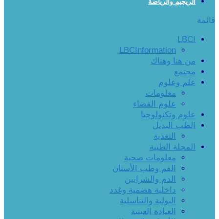
الريجيم والرياضة
قائمة
LBCI
LBCInformation
من هنا وهناك
مجتمع
علم وعلوم
معلومات
علوم الفضاء
علوم وتكنولوجيا
الطب البديل
التغذية
المجلة الطبية
معلومات صحية
الفم وطب الأسنان
الدم والشرايين
داخلية هضمية وغدد
البولية والتناسلية
العيادة العينية