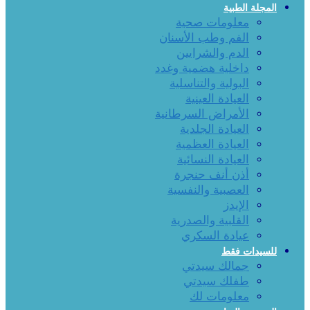
المجلة الطبية
معلومات صحية
الفم وطب الأسنان
الدم والشرايين
داخلية هضمية وغدد
البولية والتناسلية
العيادة العينية
الأمراض السرطانية
العيادة الجلدية
العيادة العظمية
العيادة النسائية
أذن أنف حنجرة
العصبية والنفسية
الإيدز
القلبية والصدرية
عيادة السكري
للسيدات فقط
جمالك سيدتي
طفلك سيدتي
معلومات لك