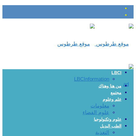
LBCI
LBCInformation
من هنا وهناك
مجتمع
علم وعلوم
معلومات
علوم الفضاء
علوم وتكنولوجيا
الطب البديل
التغذية