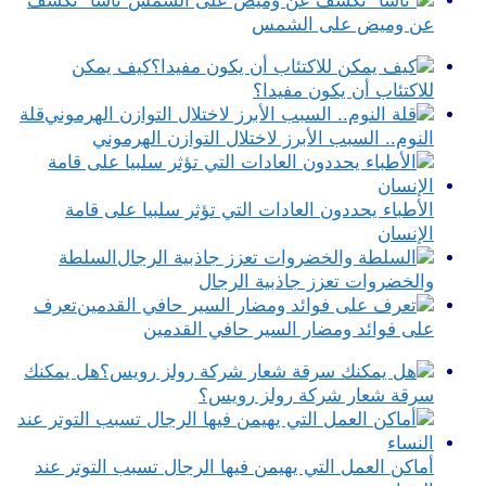
“ناسا” تكشف
عن وميض على الشمس
كيف يمكن
للاكتئاب أن يكون مفيدا؟
قلة
النوم.. السبب الأبرز لاختلال التوازن الهرموني
الأطباء يحددون العادات التي تؤثر سلبيا على قامة
الإنسان
السلطة
والخضروات تعزز جاذبية الرجال
تعرف
على فوائد ومضار السير حافي القدمين
هل يمكنك
سرقة شعار شركة رولز رويس؟
أماكن العمل التي يهيمن فيها الرجال تسبب التوتر عند