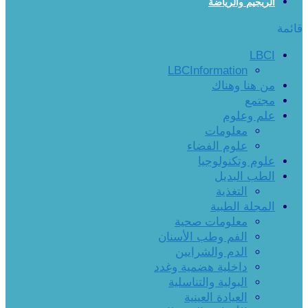
الريجيم والرياضة
قائمة
LBCI
LBCInformation
من هنا وهناك
مجتمع
علم وعلوم
معلومات
علوم الفضاء
علوم وتكنولوجيا
الطب البديل
التغذية
المجلة الطبية
معلومات صحية
الفم وطب الأسنان
الدم والشرايين
داخلية هضمية وغدد
البولية والتناسلية
العيادة العينية