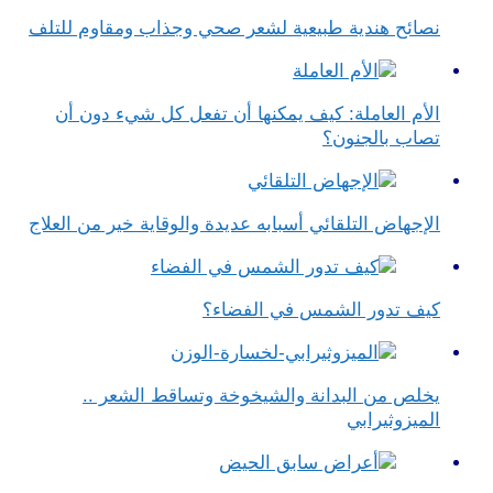
نصائح هندية طبيعية لشعر صحي وجذاب ومقاوم للتلف
الأم العاملة: كيف يمكنها أن تفعل كل شيء دون أن
تصاب بالجنون؟
الإجهاض التلقائي أسبابه عديدة والوقاية خير من العلاج
كيف تدور الشمس في الفضاء؟
يخلص من البدانة والشيخوخة وتساقط الشعر ..
الميزوثيرابي