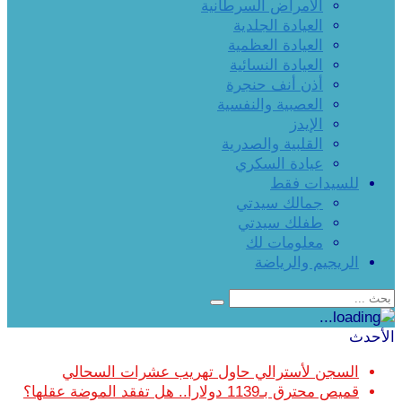
الأمراض السرطانية
العيادة الجلدية
العيادة العظمية
العيادة النسائية
أذن أنف حنجرة
العصبية والنفسية
الإيدز
القلبية والصدرية
عيادة السكري
للسيدات فقط
جمالك سيدتي
طفلك سيدتي
معلومات لك
الريجيم والرياضة
الأحدث
السجن لأسترالي حاول تهريب عشرات السحالي
قميص محترق بـ1139 دولارا.. هل تفقد الموضة عقلها؟