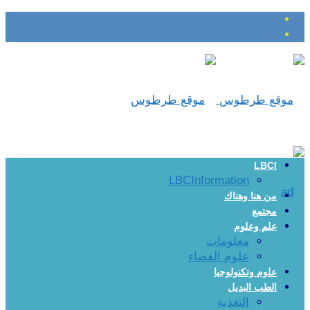
LBCI
LBCInformation
من هنا وهناك
مجتمع
علم وعلوم
معلومات
علوم الفضاء
علوم وتكنولوجيا
الطب البديل
التغذية