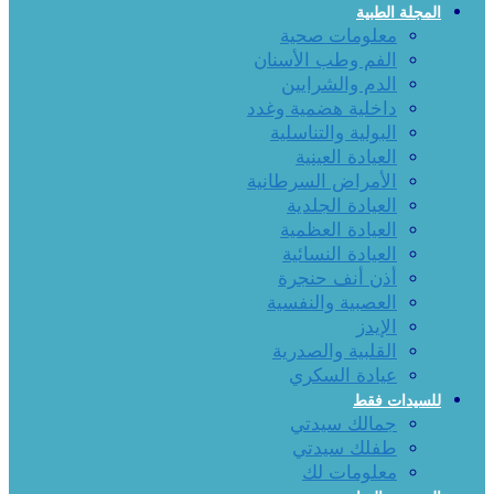
المجلة الطبية
معلومات صحية
الفم وطب الأسنان
الدم والشرايين
داخلية هضمية وغدد
البولية والتناسلية
العيادة العينية
الأمراض السرطانية
العيادة الجلدية
العيادة العظمية
العيادة النسائية
أذن أنف حنجرة
العصبية والنفسية
الإيدز
القلبية والصدرية
عيادة السكري
للسيدات فقط
جمالك سيدتي
طفلك سيدتي
معلومات لك