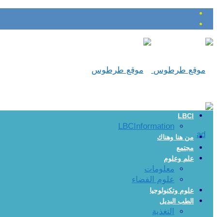
LBCI
LBCInformation
من هنا وهناك
مجتمع
علم وعلوم
معلومات
علوم الفضاء
علوم وتكنولوجيا
الطب البديل
التغذية