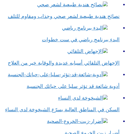
نصائح هندية طبيعية لشعر صحي وجذاب ومقاوم للتلف
البدء ببرنامج رياضي في ست خطوات
الإجهاض التلقائي أسبابه عديدة والوقاية خير من العلاج
أدوية شائعة قد تؤثر سلبا على حياتك الجنسية
السكن في المناطق العالية يسرّع الشيخوخة لدى النساء
أضرار زيت الخروع الصحية