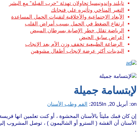
تايلند وإندونيسيا تحاولان تهدئة “حرب الفيلة” مع البشر
التغير المناخي وتأثيره على فنجانك
الأبعاد الاجتماعية والأخلاقية لتقنيات الحمل المساعدة
ارتفاع الضغط في الحمل يسبب أمراض القلب
الرياضة تقلل خطر الإصابة بسرطان المبيض
أعراض سابق الحيض
الرضاعة الطبيعية تخفف وزن الأم بعد الإنجاب
البدينات أكثر عرضة لإنجاب أطفال مشوهين
لإبتسامة جميلة
on:
أبريل 20, 2015
In:
الفم وطب الأسنان
إن كان فمك مليئاً بالأسنان المحشوة ، أو كنت تعلمين انها فري
الأسنان أن القشة ( السترو أو الشاليمون ) ، توصل المشروب إلى
.
موقع طرطوس