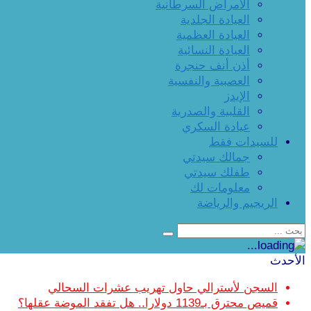
الأمراض السرطانية
العيادة الجلدية
العيادة العظمية
العيادة النسائية
أذن أنف حنجرة
العصبية والنفسية
الإيدز
القلبية والصدرية
عيادة السكري
للسيدات فقط
جمالك سيدتي
طفلك سيدتي
معلومات لك
الريجيم والرياضة
الأحدث
السجن لأسترالي حاول تهريب عشرات السحالي
قميص محترق بـ1139 دولارا.. هل تفقد الموضة عقلها؟