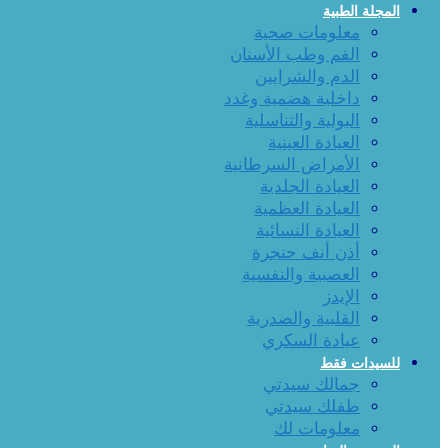
المجلة الطبية
معلومات صحية
الفم وطب الأسنان
الدم والشرايين
داخلية هضمية وغدد
البولية والتناسلية
العيادة العينية
الأمراض السرطانية
العيادة الجلدية
العيادة العظمية
العيادة النسائية
أذن أنف حنجرة
العصبية والنفسية
الإيدز
القلبية والصدرية
عيادة السكري
للسيدات فقط
جمالك سيدتي
طفلك سيدتي
معلومات لك