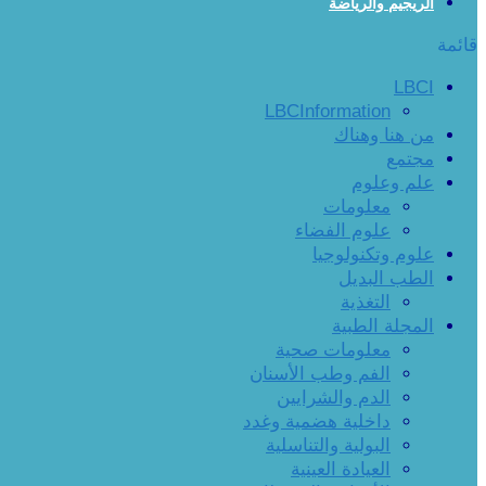
الريجيم والرياضة
قائمة
LBCI
LBCInformation
من هنا وهناك
مجتمع
علم وعلوم
معلومات
علوم الفضاء
علوم وتكنولوجيا
الطب البديل
التغذية
المجلة الطبية
معلومات صحية
الفم وطب الأسنان
الدم والشرايين
داخلية هضمية وغدد
البولية والتناسلية
العيادة العينية