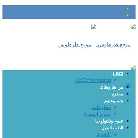
LBCI
LBCInformation
من هنا وهناك
مجتمع
علم وعلوم
معلومات
علوم الفضاء
علوم وتكنولوجيا
الطب البديل
التغذية