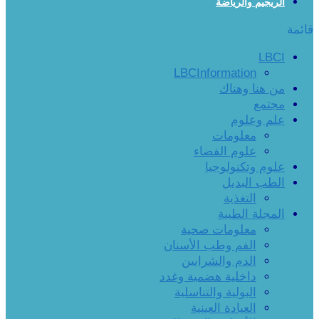
الريجيم والرياضة
قائمة
LBCI
LBCInformation
من هنا وهناك
مجتمع
علم وعلوم
معلومات
علوم الفضاء
علوم وتكنولوجيا
الطب البديل
التغذية
المجلة الطبية
معلومات صحية
الفم وطب الأسنان
الدم والشرايين
داخلية هضمية وغدد
البولية والتناسلية
العيادة العينية