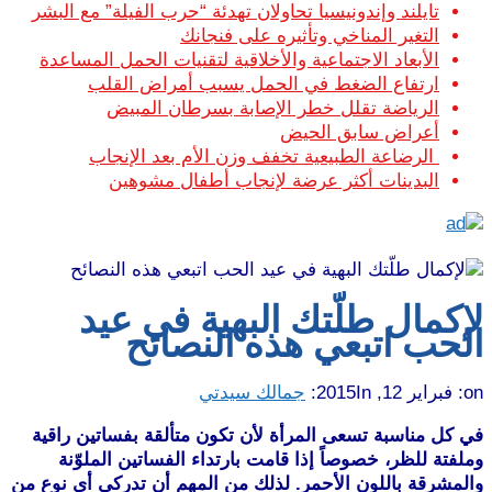
تايلند وإندونيسيا تحاولان تهدئة “حرب الفيلة” مع البشر
التغير المناخي وتأثيره على فنجانك
الأبعاد الاجتماعية والأخلاقية لتقنيات الحمل المساعدة
ارتفاع الضغط في الحمل يسبب أمراض القلب
الرياضة تقلل خطر الإصابة بسرطان المبيض
أعراض سابق الحيض
الرضاعة الطبيعية تخفف وزن الأم بعد الإنجاب
البدينات أكثر عرضة لإنجاب أطفال مشوهين
لإكمال طلّتك البهية في عيد
الحب اتبعي هذه النصائح
on:
فبراير 12, 2015
In:
جمالك سيدتي
في كل مناسبة تسعى المرأة لأن تكون متألقة بفساتين راقية
وملفتة للظر، خصوصاً إذا قامت بارتداء الفساتين الملوّنة
والمشرقة باللون الأحمر. لذلك من المهم أن تدركي أي نوع من