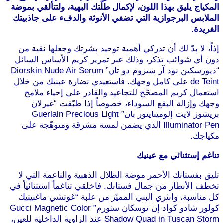
المكياج يليق بهذا اللون، لإكمال طلّتك البهية، ولتتألقي بموضة
الملابس البرجوازية التي تضفي الأنوثة والدفء على جاذبيتك
الفريدة.
موقع طرطوس
إذاً، لا بدّ لك أن تدركي أهمية توحيد بشرتك وجعلها نقية من
دون أي شوائب تذكر، وذلك عبر تمرير كريم الأساس السائل
“ديورسكين نود آر سيروم دو تان” Diorskin Nude Air Serum
de Teint على كامل وجهك. فاستعيدي نضارة عينيك من خلال
استعمال كريم المصحّح للتجاعيد والقادر على إحياء ملامح
وجهك وإزالة البقع السوداء، خصوصاً إذا طبّقت “غيرلان
بريشوز لايت إلومينايتور بان” Guerlain Precious Light
Illuminator Pen الذي يضمن لمسة مشرقة ومتوهّجة على
مكياجك.
موقع طرطوس
تناغم إستثنائي مع عينيك
تليق بفستانك الأحمر موضة الظلال الذهبية والناعمة التي لا
تخطف الأنظار من جمال فستانك. فاخلقي تناغماً استثنائياً في
كل مناسبة، وانثري البني المميّز من علبة “غوتشي ماغنيتيك
كولور شادو كواد إن توسكان ستورم” Gucci Magnetic Color
Shadow Quad in Tuscan Storm عند الزاوية الداخلية للعين،