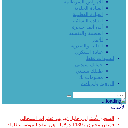
الأمراض السرطانية
العيادة الجلدية
العيادة العظمية
العيادة النسائية
أذن أنف حنجرة
العصبية والنفسية
الإيدز
القلبية والصدرية
عيادة السكري
للسيدات فقط
جمالك سيدتي
طفلك سيدتي
معلومات لك
الريجيم والرياضة
الأحدث
السجن لأسترالي حاول تهريب عشرات السحالي
قميص محترق بـ1139 دولارا.. هل تفقد الموضة عقلها؟