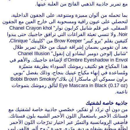
مع تمرير جاذبية الذهبي الفاتح من العلبة عينها.
بما تحمله من ألوان مميزة ومتنوعة، على الجفون الداخلية،
لتحصلي على عيون راقية ومسحوبة الى خارج العين مع الجفون
السفلى، عبر قلم شانيل كرايون نوار” Chanel Crayon khol
Noir. ولا تنسي تعبئة الفراغات التي ترافق حاجبيك حتى يبدوا
كثيفين بقلم “برو كيبر” Brow Keeper من “كلينيك” Clinique،
بعد أن تقومي بضمان إشراقة عينيك من خلال تمرير ظلال
“شانيل إلوجن دومبر آيشادو إن إنفول” Chanel Illusion
d’Ombre Eyeshadow in Envol لإضاءة حاجبيك. والأهم في
هذا المكياج هو تكثيف رموشك السوداء بطريقة متميّزة
ومُساعدة في إنهاء مكياج عينيك بنجاح، وذلك بفضل “بوبي
براون سموكي آي ماسكارا إن بلاك”Bobbi Brown Smokey
Eye Mascara in Black (0.17 oz) لتألق رموشك بتموجات
ناعمة.
موقع طرطوس
جاذبية خاصة لشفتيك
من دون أي تردّد أو تفكير، خصّصي جاذبية خاصة لشفتيك مع
فستانك الأحمر باستعمال اللون الأحمر الشبيه بلون فستانك.
فأضفي الرومانسية والتميّز عبر اختيار تدرّجات اللون الأحمر
لطلّة مبطّنة بشفاه وردية. مرّري حمرة “روج ألور فالفي ليب