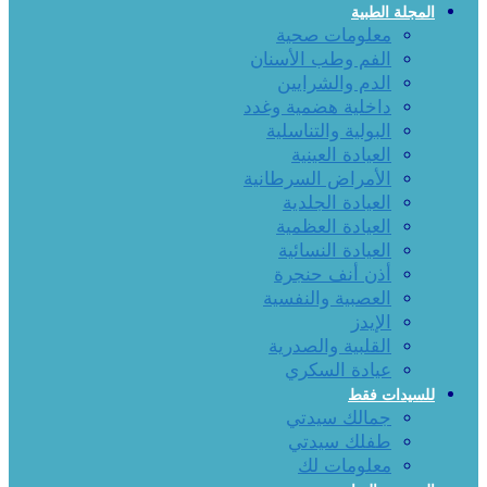
المجلة الطبية
معلومات صحية
الفم وطب الأسنان
الدم والشرايين
داخلية هضمية وغدد
البولية والتناسلية
العيادة العينية
الأمراض السرطانية
العيادة الجلدية
العيادة العظمية
العيادة النسائية
أذن أنف حنجرة
العصبية والنفسية
الإيدز
القلبية والصدرية
عيادة السكري
للسيدات فقط
جمالك سيدتي
طفلك سيدتي
معلومات لك