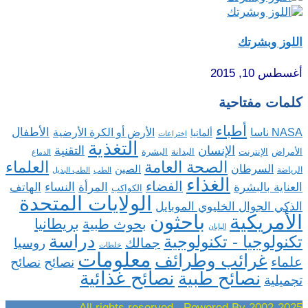
اللوز وبشرتك
أغسطس 10, 2015
كلمات مفتاحية
أطباء
الأطفال
NASA ناسا
الأرض أو الكرة الأرضية
ألمانيا
اختراعات
التغذية
الإنسان
التقنية
الإنترنت
البدانة
البشرة
الأمراض
الدماغ
الصحة العامة
العلماء
السرطان
الصين
الرياضة
الطب
الطب البديل
الغذاء
الفضاء
النساء
العناية بالبشرة
المرأة
الهاتف
الكواكب
الولايات المتحدة
الذكي الجوال الخليوي الموبايل
باحثون
الأمريكية
بريطانيا
بحوث طبية
اليابان
دراسة
تكنولوجيا - تكنولوجية
روسيا
جمالك
خلطات
معلومات
غرائب وطرائف
علماء
نصائح
نصائح
نصائح غذائية
نصائح طبية
تجميلية
2002-2025 All rights reserved , Powered By