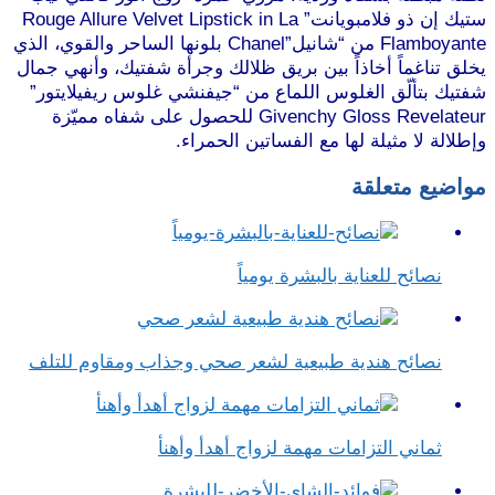
ستيك إن ذو فلامبويانت” Rouge Allure Velvet Lipstick in La
Flamboyante من “شانيل”Chanel بلونها الساحر والقوي، الذي
يخلق تناغماً أخاذاً بين بريق ظلالك وجرأة شفتيك، وأنهي جمال
شفتيك بتألّق الغلوس اللماع من “جيفنشي غلوس ريفيلايتور”
Givenchy Gloss Revelateur للحصول على شفاه مميّزة
وإطلالة لا مثيلة لها مع الفساتين الحمراء.
موقع طرطوس
مواضيع متعلقة
نصائح للعناية بالبشرة يومياً
نصائح هندية طبيعية لشعر صحي وجذاب ومقاوم للتلف
ثماني التزامات مهمة لزواج أهدأ وأهنأ