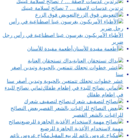
ترتدين عدسات لاصقة … 7 نصائح لسلامة عينيك
التعويض فوق الزرع
الأطباء الأمريكيون يغرسون عينا اصطناعية في رأس رجل
ضرير
أطعمة مفيدة للأسنان
يداك تستحقان العناية
عشر خطوات تجعلك تتمتعين بالحيوية وتبدين أصغر سنا
ثماني نصائح للبدء
في إطعام طفلكِ
نصائح لتصفيف شعرك
بعض النصائح
للراغبات بالشعر القصير
نصائح
مهمة لاستخدام الأغذية الجاهزة للرضيع
مكياج عروس ناعم