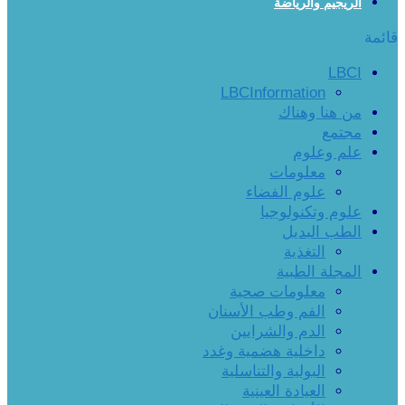
الريجيم والرياضة
قائمة
LBCI
LBCInformation
من هنا وهناك
مجتمع
علم وعلوم
معلومات
علوم الفضاء
علوم وتكنولوجيا
الطب البديل
التغذية
المجلة الطبية
معلومات صحية
الفم وطب الأسنان
الدم والشرايين
داخلية هضمية وغدد
البولية والتناسلية
العيادة العينية