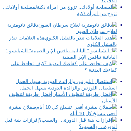
الكلاب؟
لمصلحة أولادك..
تزوج من امرأة ذكية
دقائق نانومترية
لعلاج سرطان العيون
هذه العلامات تنذر
بالفشل الكلوي
” الشياتسو ”
اليابانية تنافس الإبر الصينية
كيف تحافظ على
كفاءتك البدنية ؟
استئصال اللوزتين والزائدة الدودية يسهل الحمل
أفضل طريقة لتنظيف
الأسنان
طفلان ببشرة
أفعى تنسلخ كل 10 أيام
إفرازات بنية قبل
الدورة… والسبب؟