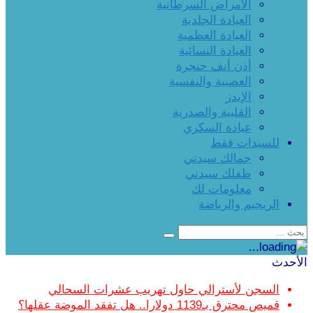
الأمراض السرطانية
العيادة الجلدية
العيادة العظمية
العيادة النسائية
أذن أنف حنجرة
العصبية والنفسية
الإيدز
القلبية والصدرية
عيادة السكري
للسيدات فقط
جمالك سيدتي
طفلك سيدتي
معلومات لك
الريجيم والرياضة
الأحدث
السجن لأسترالي حاول تهريب عشرات السحالي
قميص محترق بـ1139 دولارا.. هل تفقد الموضة عقلها؟