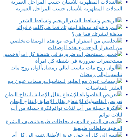
التبدلات المظهرية للأسنان حسب المراحل العمرية
الريجيم وتساقط الشعر
للمرة فوائد
مذهلة لبشرتك فما هي؟
تخلصي
من اصفرار الوجه مع هذه الوصفات
خمس
مستحضرات ضرورية في شنطة كل امرأة
ألوان روج مات
تناسب ليالي رمضان
رسمات عيون مع
الغليتر للمناسبات
تعريض الفاصولياء للإشعاع يقلل الإصابة بانتفاخ البطن
فكرة جميلة من أب
لثلاث توائم
تنظيف البشرة
الدهنية بخلطات طبيعية
تنبيه إلى كل أم