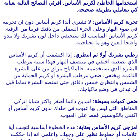
استخدامها الخاطئ لكريم الأساس. اقرئي النصائح التالية بعناية
كي تتعاملي بطريقة صحيحة.
تجربة كريم الأساس:
لا تشتري أبدا كريم أساس دون ان تجربيه
في ضوء النهار وعلى الجزء السفلي من ذقنك قريبا من الرقبة.
كريم الأساس المناسب لك سيختفي داخل لون بشرتك ولا يبدو
واضحا للعين وهو ما تحتاجينه.
رطبي بشرتك أولا ثم انتظري:
إذا اكتشفت أن كريم الأساس
الذي تضعينه اختفي في منتصف النهار فهذا سببه مرطب
البشرة الذي تستخدمينه، فالماكياج ينزلق من على البشرة
الناعمة ويختفي. ضعي مرطب البشرة أو كريم الحماية من
الشمس وانتظري خمس دقائق حتى تمتصه البشرة تماما قبل
أن تبدئي في وضع ماكياجك.
ضعي كميات بسيطة:
لتبدين دائما أصغر واكثر شبابا اتركي
المناطق التي ليس بها عيوب في جلدك بدون كريم أساس أو
اكتفي بالكونسيلر فقط على العيوب.
امزجي كريم الأساس بعناية:
هذه الخطوة أساسية لتجنب أية
علامات أو خطوط تظهر على وجهك، واعلمي انه إذا حككت