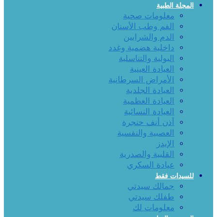
المجلة الطبية
معلومات صحية
الفم وطب الأسنان
الدم والشرايين
داخلية هضمية وغدد
البولية والتناسلية
العيادة العينية
الأمراض السرطانية
العيادة الجلدية
العيادة العظمية
العيادة النسائية
أذن أنف حنجرة
العصبية والنفسية
الإيدز
القلبية والصدرية
عيادة السكري
للسيدات فقط
جمالك سيدتي
طفلك سيدتي
معلومات لك