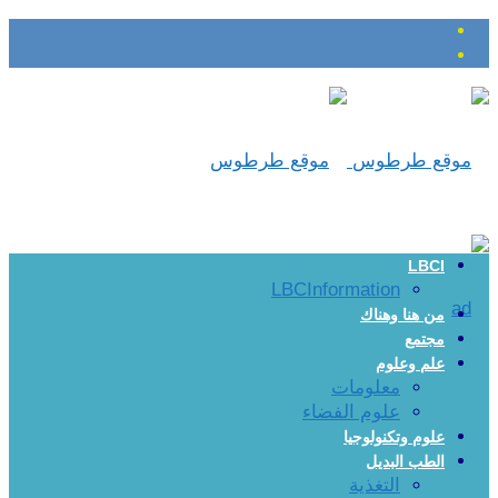
LBCI
LBCInformation
من هنا وهناك
مجتمع
علم وعلوم
معلومات
علوم الفضاء
علوم وتكنولوجيا
الطب البديل
التغذية