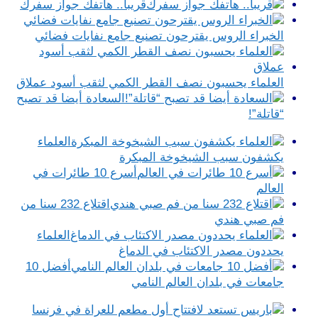
قريبا.. هاتفك جواز سفرك
الخبراء الروس يقترحون تصنيع جامع نفايات فضائي
العلماء يحسبون نصف القطر الكمي لثقب أسود عملاق
السعادة أيضا قد تصبح
“قاتلة”!
العلماء
يكشفون سبب الشيخوخة المبكرة
أسرع 10 طائرات في
العالم
اقتلاع 232 سنا من
فم صبي هندي
العلماء
يحددون مصدر الاكتئاب في الدماغ
أفضل 10
جامعات في بلدان العالم النامي