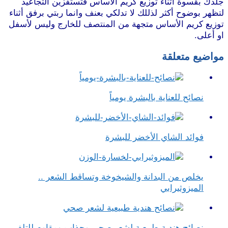
جلدك بقسوة أثناء توزيع كريم الأساس فتستفزين التجاعيد
لتظهر بوضوح أكثر لذللك لا تدلكي بعنف وانما ربتي برفق أثناء
توزيع كريم الأساس متجهة من المنتصف للخارج وليس لأسفل
او أعلى.
مواضيع متعلقة
نصائح للعناية بالبشرة يومياً
فوائد الشاي الأخضر للبشرة
يخلص من البدانة والشيخوخة وتساقط الشعر ..
الميزوثيرابي
نصائح هندية طبيعية لشعر صحي وجذاب ومقاوم للتلف