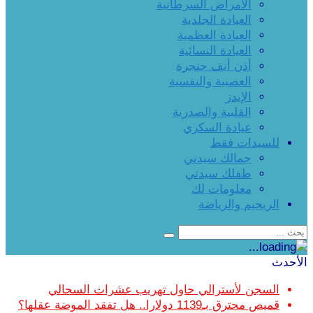
الأمراض السرطانية
العيادة الجلدية
العيادة العظمية
العيادة النسائية
أذن أنف حنجرة
العصبية والنفسية
الإيدز
القلبية والصدرية
عيادة السكري
للسيدات فقط
جمالك سيدتي
طفلك سيدتي
معلومات لك
الريجيم والرياضة
الأحدث
السجن لأسترالي حاول تهريب عشرات السحالي
قميص محترق بـ1139 دولارا.. هل تفقد الموضة عقلها؟