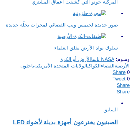
المركبة جونو التي كشفت أعماق المشتري
صور جديدة لجيمس ويب الفضائي لمجرات بحلّة جديدة
سلوك نواة الأرض يقلق العلماء
وسوم:
NASA ناسا
الأرض أو الكرة
الأرضية
الفضاء
الكواكب
الولايات المتحدة الأمريكية
باحثون
Share
0
Tweet
0
Share
Share
السابق
الصينيون يخترعون أجهزة بديلة لأضواء LED