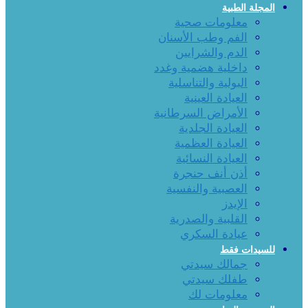
المجلة الطبية
معلومات صحية
الفم وطب الأسنان
الدم والشرايين
داخلية هضمية وغدد
البولية والتناسلية
العيادة العينية
الأمراض السرطانية
العيادة الجلدية
العيادة العظمية
العيادة النسائية
أذن أنف حنجرة
العصبية والنفسية
الإيدز
القلبية والصدرية
عيادة السكري
للسيدات فقط
جمالك سيدتي
طفلك سيدتي
معلومات لك