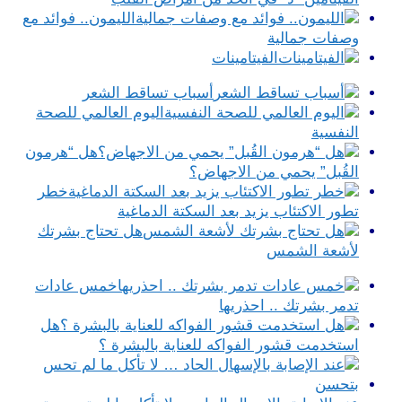
الليمون.. فوائد مع
وصفات جمالية
الفيتامينات
أسباب تساقط الشعر
اليوم العالمي للصحة
النفسية
هل “هرمون
القُبل” يحمي من الاجهاض؟
خطر
تطور الاكتئاب يزيد بعد السكتة الدماغية
هل تحتاج بشرتك
لأشعة الشمس
خمس عادات
تدمر بشرتك .. احذريها
هل
استخدمت قشور الفواكه للعناية بالبشرة ؟