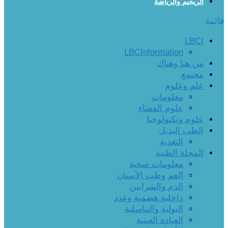
الريجيم والرياضة
قائمة
LBCI
LBCInformation
من هنا وهناك
مجتمع
علم وعلوم
معلومات
علوم الفضاء
علوم وتكنولوجيا
الطب البديل
التغذية
المجلة الطبية
معلومات صحية
الفم وطب الأسنان
الدم والشرايين
داخلية هضمية وغدد
البولية والتناسلية
العيادة العينية