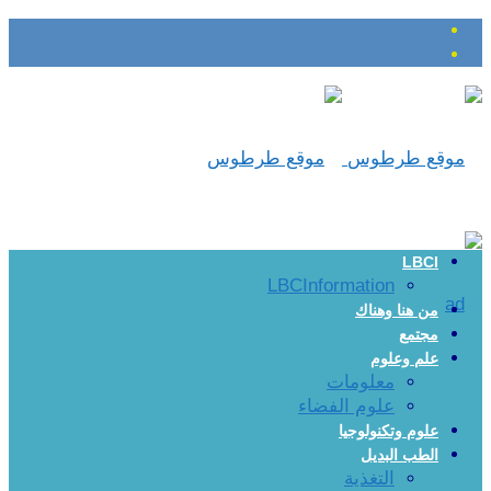
LBCI
LBCInformation
من هنا وهناك
مجتمع
علم وعلوم
معلومات
علوم الفضاء
علوم وتكنولوجيا
الطب البديل
التغذية