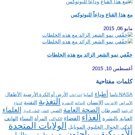
مع هذا القناع وداعاً للبوتوكس
مايو 06, 2015
خفّفي نمو الشعر الزائد مع هذه الخلطات
أغسطس 10, 2015
كلمات مفتاحية
أطباء
الأطفال
NASA ناسا
الأرض أو الكرة الأرضية
ألمانيا
اختراعات
التغذية
الإنسان
التقنية
الإنترنت
البدانة
البشرة
الأمراض
الدماغ
الصحة العامة
العلماء
السرطان
الصين
الرياضة
الطب
الطب البديل
الغذاء
الفضاء
النساء
العناية بالبشرة
المرأة
الهاتف
الكواكب
الولايات المتحدة
الذكي الجوال الخليوي الموبايل
باحثون
الأمريكية
بريطانيا
بحوث طبية