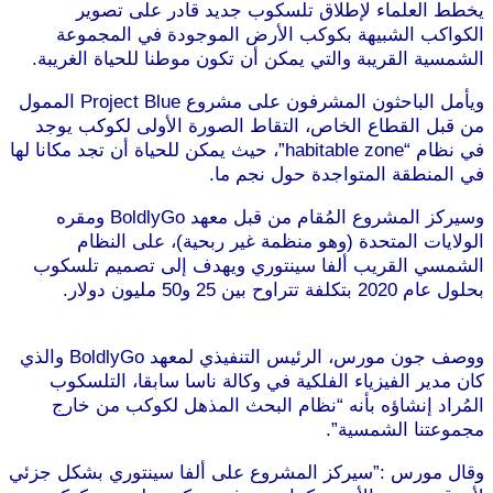
يخطط العلماء لإطلاق تلسكوب جديد قادر على تصوير
الكواكب الشبيهة بكوكب الأرض الموجودة في المجموعة
الشمسية القريبة والتي يمكن أن تكون موطنا للحياة الغريبة.
ويأمل الباحثون المشرفون على مشروع Project Blue الممول
من قبل القطاع الخاص، التقاط الصورة الأولى لكوكب يوجد
في نظام “habitable zone”، حيث يمكن للحياة أن تجد مكانا لها
في المنطقة المتواجدة حول نجم ما.
موقع طرطوس
وسيركز المشروع المُقام من قبل معهد BoldlyGo ومقره
الولايات المتحدة (وهو منظمة غير ربحية)، على النظام
الشمسي القريب ألفا سينتوري ويهدف إلى تصميم تلسكوب
بحلول عام 2020 بتكلفة تتراوح بين 25 و50 مليون دولار.
موقع
طرطوس
ووصف جون مورس، الرئيس التنفيذي لمعهد BoldlyGo والذي
كان مدير الفيزياء الفلكية في وكالة ناسا سابقا، التلسكوب
المُراد إنشاؤه بأنه “نظام البحث المذهل لكوكب من خارج
مجموعتنا الشمسية”.
موقع طرطوس
وقال مورس :”سيركز المشروع على ألفا سينتوري بشكل جزئي