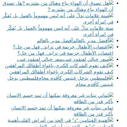
هل تصدق
أن الهواء يباع وهناك من يشتريه ?
ستة علامات تدلّ على أنه ليس مهموماً بالعمل بل يُفكّر
في امرأة أخرى
أفضل مدير بالعالم
اغتصاب الأطفال جريمة في تزايد.. فهل من حل؟
سعر خيالي لعنقود عنب
كيف تقوم الشركات الكبرى بإغواء أطفالك المراهقين
فلسطيني يدخل
غينيس كأقدم محام
ثماني نبتات غير معروفة يمكنها أن تمد جسم الإنسان
بأكبر قدر من الطاقة
أهمية
الفيتامين “د” في الحد من أمراض القلب