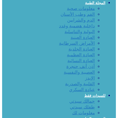
المجلة الطبية
معلومات صحية
الفم وطب الأسنان
الدم والشرايين
داخلية هضمية وغدد
البولية والتناسلية
العيادة العينية
الأمراض السرطانية
العيادة الجلدية
العيادة العظمية
العيادة النسائية
أذن أنف حنجرة
العصبية والنفسية
الإيدز
القلبية والصدرية
عيادة السكري
للسيدات فقط
جمالك سيدتي
طفلك سيدتي
معلومات لك