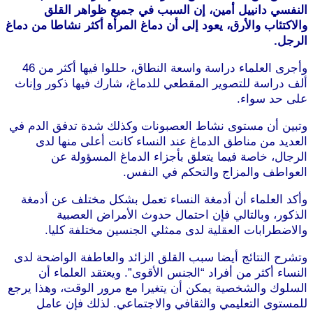
النفسي دانييل أمين، إن السبب في جميع ظواهر القلق
والاكتئاب والأرق، يعود إلى أن دماغ المرأة أكثر نشاطا من دماغ
الرجل.
وأجرى العلماء دراسة واسعة النطاق، حللوا فيها أكثر من 46
ألف دراسة للتصوير المقطعي للدماغ، شارك فيها ذكور وإناث
على حد سواء.
وتبين أن مستوى نشاط العصبونات وكذلك شدة تدفق الدم في
العديد من مناطق الدماغ عند النساء كانت أعلى منها لدى
الرجال، خاصة فيما يتعلق بأجزاء الدماغ المسؤولة عن
العواطف والمزاج والتحكم في النفس.
وأكد العلماء أن أدمغة النساء تعمل بشكل مختلف عن أدمغة
الذكور، وبالتالي فإن احتمال حدوث الأمراض العصبية
والاضطرابات العقلية لدى ممثلي الجنسين مختلفة كليا.
وتشرح النتائج أيضا سبب القلق الزائد والعاطفة الواضحة لدى
النساء أكثر من أفراد “الجنس الأقوى”. ويعتقد العلماء أن
السلوك والشخصية يمكن أن يتغيرا مع مرور الوقت، وهذا يرجع
للمستوى التعليمي والثقافي والاجتماعي. لذلك فإن عامل