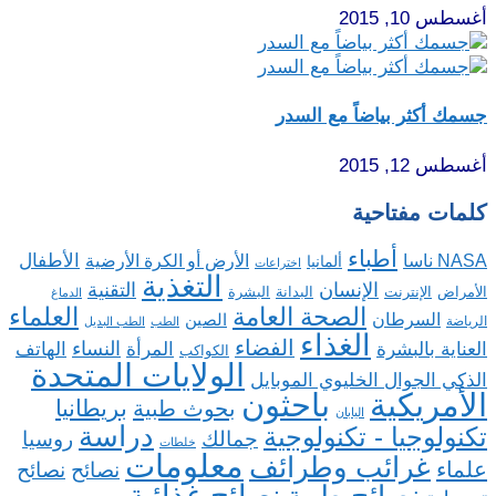
أغسطس 10, 2015
جسمك أكثر بياضاً مع السدر
أغسطس 12, 2015
كلمات مفتاحية
أطباء
الأطفال
NASA ناسا
الأرض أو الكرة الأرضية
ألمانيا
اختراعات
التغذية
الإنسان
التقنية
الإنترنت
البدانة
البشرة
الأمراض
الدماغ
الصحة العامة
العلماء
السرطان
الصين
الرياضة
الطب
الطب البديل
الغذاء
الفضاء
النساء
العناية بالبشرة
المرأة
الهاتف
الكواكب
الولايات المتحدة
الذكي الجوال الخليوي الموبايل
باحثون
الأمريكية
بريطانيا
بحوث طبية
اليابان
دراسة
تكنولوجيا - تكنولوجية
روسيا
جمالك
خلطات
معلومات
غرائب وطرائف
علماء
نصائح
نصائح
نصائح غذائية
نصائح طبية