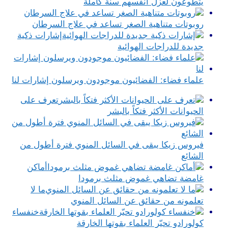
يتطوعون لعزل انفسهم سنة كاملة
روبوتات متناهية الصغر تساعد في علاج السرطان
إشارات ذكية
جديدة للدراجات الهوائية
علماء فضاء: الفضائيون موجودون ويرسلون إشارات لنا
تعرف على
الحيوانات الأكثر فتكاً بالبشر
فيروس زيكا يبقى في السائل المنوي فترة أطول من
الشائع
أماكن
غامضة تضاهي غموض مثلث برمودا
ما لا
تعلمونه من حقائق عن السائل المنوي
خنفساء
كولورادو تحيّر العلماء بقوتها الخارقة