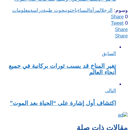
وسوم:
الرجل
المرأة
النساء
باحثون
بحوث طبية
دراسة
معلومات
Share
0
Tweet
0
Share
Share
السابق
تغير المناخ قد يسبب ثورات بركانية في جميع
أنحاء العالم
التالى
اكتشاف أول إشارة على “الحياة بعد الموت”
مقالات ذات صلة