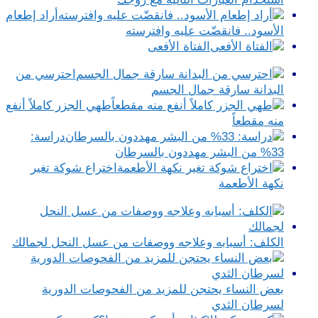
أراد إطعام
الأسود.. فانقضّت عليه وافترسته
الفتاة الأفعى
احترسي من
البدانة سارقة جمال الجسم
طهي الجزر كاملاً أنفع
منه مقطعاً
دراسة:
33% من البشر مهددون بالسرطان
اختراع شوكة تغير
نكهة الأطعمة
الكلف: أسبابه وعلاجه ووصفات من عسل النحل لجمالك
بعض النساء يحتجن للمزيد من الفحوصات الدورية
لسرطان الثدي