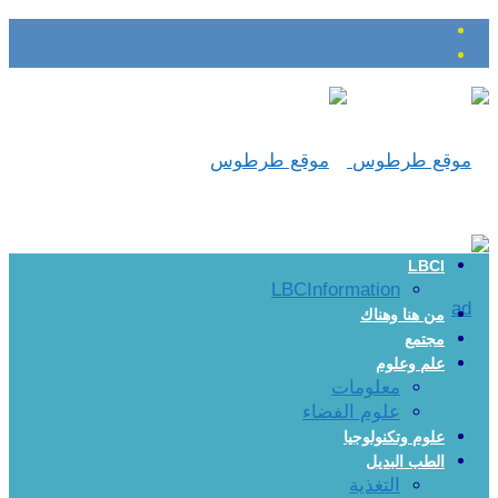
LBCI
LBCInformation
من هنا وهناك
مجتمع
علم وعلوم
معلومات
علوم الفضاء
علوم وتكنولوجيا
الطب البديل
التغذية