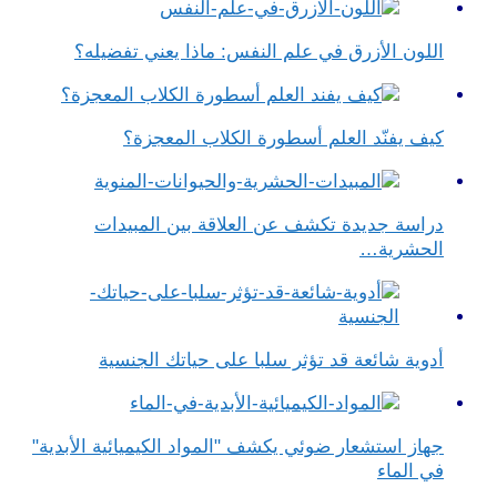
اللون الأزرق في علم النفس​: ماذا يعني تفضيله؟
كيف يفنّد العلم أسطورة الكلاب المعجزة؟
دراسة جديدة تكشف عن العلاقة بين المبيدات
الحشرية…
أدوية شائعة قد تؤثر سلبا على حياتك الجنسية
جهاز استشعار ضوئي يكشف "المواد الكيميائية الأبدية"
في الماء