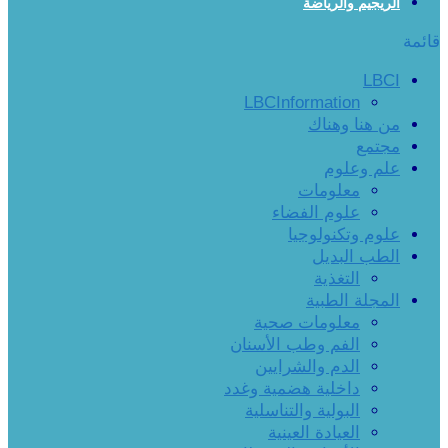
الريجيم والرياضة
قائمة
LBCI
LBCInformation
من هنا وهناك
مجتمع
علم وعلوم
معلومات
علوم الفضاء
علوم وتكنولوجيا
الطب البديل
التغذية
المجلة الطبية
معلومات صحية
الفم وطب الأسنان
الدم والشرايين
داخلية هضمية وغدد
البولية والتناسلية
العيادة العينية