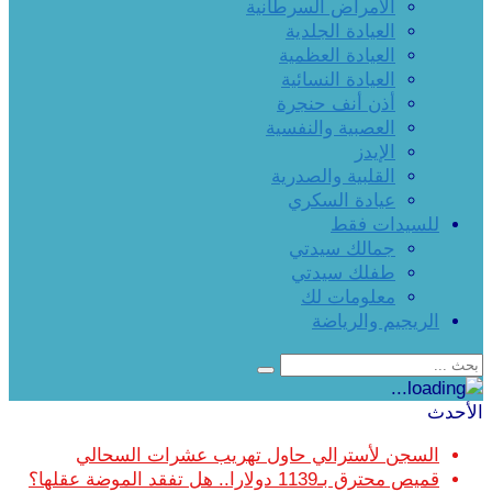
الأمراض السرطانية
العيادة الجلدية
العيادة العظمية
العيادة النسائية
أذن أنف حنجرة
العصبية والنفسية
الإيدز
القلبية والصدرية
عيادة السكري
للسيدات فقط
جمالك سيدتي
طفلك سيدتي
معلومات لك
الريجيم والرياضة
الأحدث
السجن لأسترالي حاول تهريب عشرات السحالي
قميص محترق بـ1139 دولارا.. هل تفقد الموضة عقلها؟