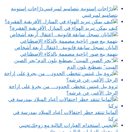
درّاجات إستونية
بتصاميم لمبرغيني
كيف يمكن تبريد الهواء في المنازل الأفريقية الفقيرة؟
اليابان تسجل سابقة قانونية.. اعتقال أربعة أشخاص
بتهمة بيع صور إباحية مصممة بالذكاء الإصطناعي
“بحر الصين
الميت” يصطبغ بلون الدم
ثروة بيل غيتس تتخطى الحدود… من يجرؤ على إزاحة
الرجل الأغنى عن عرشه؟
ألمانيا تنتقد حظر احتفالات أعياد الميلاد بمدرسة في
تركيا
تجنبي
استخدام العبارات التالية مع زوجك