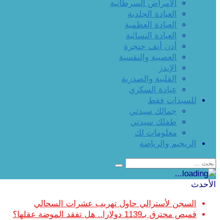
الأمراض السرطانية
العيادة الجلدية
العيادة العظمية
العيادة النسائية
أذن أنف حنجرة
العصبية والنفسية
الإيدز
القلبية والصدرية
عيادة السكري
للسيدات فقط
جمالك سيدتي
طفلك سيدتي
معلومات لك
الريجيم والرياضة
الأحدث
السجن لأسترالي حاول تهريب عشرات السحالي
قميص محترق بـ1139 دولارا.. هل تفقد الموضة عقلها؟