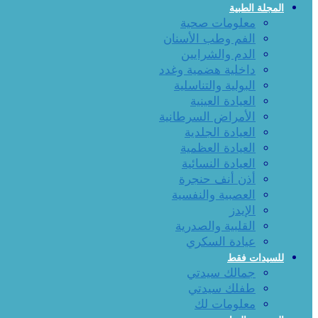
المجلة الطبية
معلومات صحية
الفم وطب الأسنان
الدم والشرايين
داخلية هضمية وغدد
البولية والتناسلية
العيادة العينية
الأمراض السرطانية
العيادة الجلدية
العيادة العظمية
العيادة النسائية
أذن أنف حنجرة
العصبية والنفسية
الإيدز
القلبية والصدرية
عيادة السكري
للسيدات فقط
جمالك سيدتي
طفلك سيدتي
معلومات لك