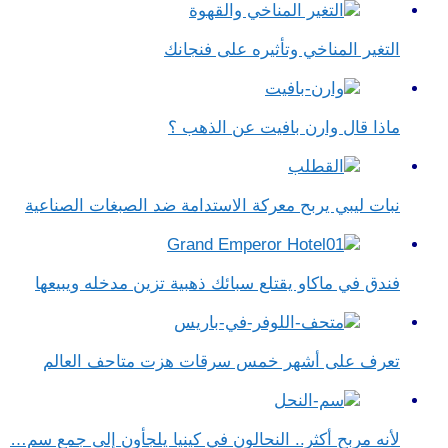
التغير المناخي وتأثيره على فنجانك
ماذا قال وارن بافيت عن الذهب ؟
نبات ليبي يربح معركة الاستدامة ضد الصبغات الصناعية
فندق في ماكاو يقتلع سبائك ذهبية تزين مدخله ويبيعها
تعرف على أشهر خمس سرقات هزت متاحف العالم
لأنه مربح أكثر.. النحالون في كينيا يلجأون إلى جمع سم…