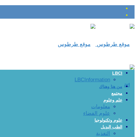
LBCI
LBCInformation
من هنا وهناك
مجتمع
علم وعلوم
معلومات
علوم الفضاء
علوم وتكنولوجيا
الطب البديل
التغذية