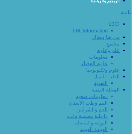
الريجيم والرياضة
قائمة
LBCI
LBCInformation
من هنا وهناك
مجتمع
علم وعلوم
معلومات
علوم الفضاء
علوم وتكنولوجيا
الطب البديل
التغذية
المجلة الطبية
معلومات صحية
الفم وطب الأسنان
الدم والشرايين
داخلية هضمية وغدد
البولية والتناسلية
العيادة العينية