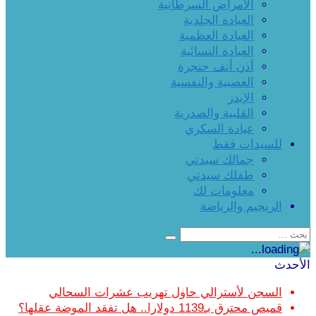
الأمراض السرطانية
العيادة الجلدية
العيادة العظمية
العيادة النسائية
أذن أنف حنجرة
العصبية والنفسية
الإيدز
القلبية والصدرية
عيادة السكري
للسيدات فقط
جمالك سيدتي
طفلك سيدتي
معلومات لك
الريجيم والرياضة
الأحدث
السجن لأسترالي حاول تهريب عشرات السحالي
قميص محترق بـ1139 دولارا.. هل تفقد الموضة عقلها؟