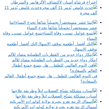
اختراع فرشاة أسنان لاكتشاف الألزهايمر والسرطان
حدث غامض يُدمر 11
ألف مجرة
إثنتا
عشر مستحضراً تجميلياً شائعاً تخدع النساء
تسع عوامل تسبب وفاة
النساء
إليك أفضل أطعمة
توقف الإسهال
ابتكار دواء جديد من الفطريات الطفيلية مضاد للألم
في اليوم العالمي للطفل.. هل يتمتع جميع أطفال العالم
بالسعادة؟
أسباب مشكلة تشنّج العضلات ليلاً وطريقة علاجها
أسماك الزينة تغزو بحيرة بولاية كولورادو الأمريكية