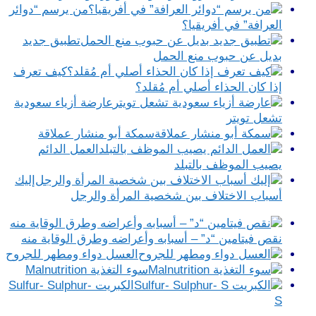
من يرسم “دوائر
العرافة” في أفريقيا؟
تطبيق جديد
بديل عن حبوب منع الحمل
كيف تعرف
إذا كان الحذاء أصلي أم مُقلد؟
عارضة أزياء سعودية
تشعل تويتر
سمكة أبو منشار عملاقة
العمل الدائم
يصيب الموظف بالتبلد
إليك
أسباب الاختلاف بين شخصية المرأة والرجل
نقص فيتامين “د” – أسبابه وأعراضه وطرق الوقاية منه
العسل دواء ومطهر للجروح
سوء التغذية Malnutrition
الكبريت Sulfur- Sulphur-
S