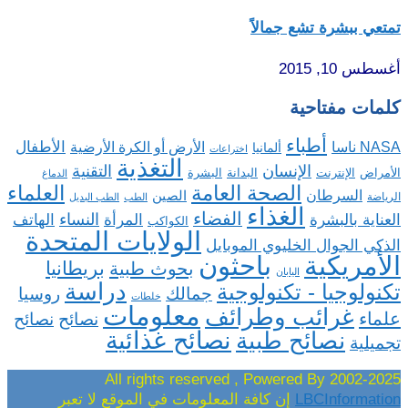
تمتعي ببشرة تشع جمالاً
أغسطس 10, 2015
كلمات مفتاحية
أطباء
الأطفال
NASA ناسا
الأرض أو الكرة الأرضية
ألمانيا
اختراعات
التغذية
الإنسان
التقنية
الإنترنت
البدانة
البشرة
الأمراض
الدماغ
الصحة العامة
العلماء
السرطان
الصين
الرياضة
الطب
الطب البديل
الغذاء
الفضاء
النساء
العناية بالبشرة
المرأة
الهاتف
الكواكب
الولايات المتحدة
الذكي الجوال الخليوي الموبايل
باحثون
الأمريكية
بريطانيا
بحوث طبية
اليابان
دراسة
تكنولوجيا - تكنولوجية
روسيا
جمالك
خلطات
معلومات
غرائب وطرائف
علماء
نصائح
نصائح
نصائح غذائية
نصائح طبية
تجميلية
2002-2025 All rights reserved , Powered By
LBCInformation
إن كافة المعلومات في الموقع لا تعبر