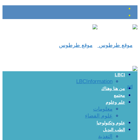
LBCI
LBCInformation
من هنا وهناك
مجتمع
علم وعلوم
معلومات
علوم الفضاء
علوم وتكنولوجيا
الطب البديل
التغذية