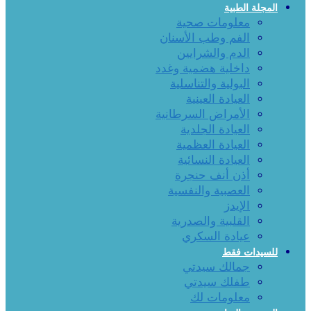
المجلة الطبية
معلومات صحية
الفم وطب الأسنان
الدم والشرايين
داخلية هضمية وغدد
البولية والتناسلية
العيادة العينية
الأمراض السرطانية
العيادة الجلدية
العيادة العظمية
العيادة النسائية
أذن أنف حنجرة
العصبية والنفسية
الإيدز
القلبية والصدرية
عيادة السكري
للسيدات فقط
جمالك سيدتي
طفلك سيدتي
معلومات لك