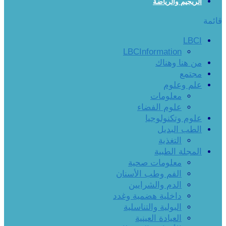
الريجيم والرياضة
قائمة
LBCI
LBCInformation
من هنا وهناك
مجتمع
علم وعلوم
معلومات
علوم الفضاء
علوم وتكنولوجيا
الطب البديل
التغذية
المجلة الطبية
معلومات صحية
الفم وطب الأسنان
الدم والشرايين
داخلية هضمية وغدد
البولية والتناسلية
العيادة العينية