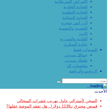
الأمراض السرطانية
العيادة الجلدية
العيادة العظمية
العيادة النسائية
أذن أنف حنجرة
العصبية والنفسية
الإيدز
القلبية والصدرية
عيادة السكري
للسيدات فقط
جمالك سيدتي
طفلك سيدتي
معلومات لك
الريجيم والرياضة
الأحدث
السجن لأسترالي حاول تهريب عشرات السحالي
قميص محترق بـ1139 دولارا.. هل تفقد الموضة عقلها؟