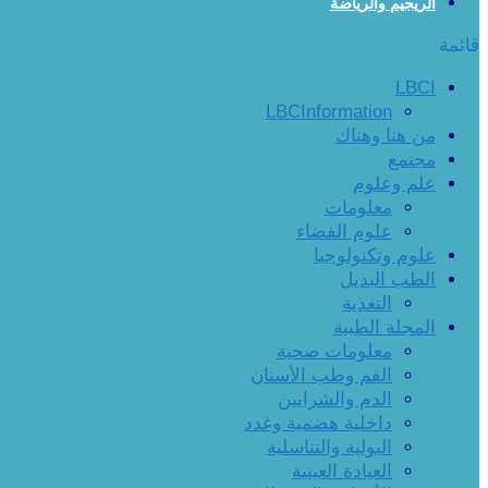
الريجيم والرياضة
قائمة
LBCI
LBCInformation
من هنا وهناك
مجتمع
علم وعلوم
معلومات
علوم الفضاء
علوم وتكنولوجيا
الطب البديل
التغذية
المجلة الطبية
معلومات صحية
الفم وطب الأسنان
الدم والشرايين
داخلية هضمية وغدد
البولية والتناسلية
العيادة العينية