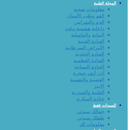
المجلة الطبية
معلومات صحية
الفم وطب الأسنان
الدم والشرايين
داخلية هضمية وغدد
البولية والتناسلية
العيادة العينية
الأمراض السرطانية
العيادة الجلدية
العيادة العظمية
العيادة النسائية
أذن أنف حنجرة
العصبية والنفسية
الإيدز
القلبية والصدرية
عيادة السكري
للسيدات فقط
جمالك سيدتي
طفلك سيدتي
معلومات لك