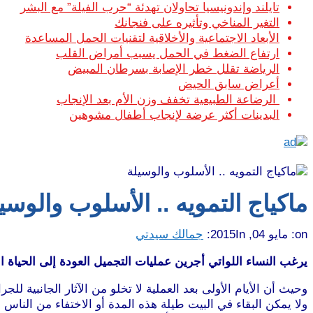
تايلند وإندونيسيا تحاولان تهدئة “حرب الفيلة” مع البشر
التغير المناخي وتأثيره على فنجانك
الأبعاد الاجتماعية والأخلاقية لتقنيات الحمل المساعدة
ارتفاع الضغط في الحمل يسبب أمراض القلب
الرياضة تقلل خطر الإصابة بسرطان المبيض
أعراض سابق الحيض
الرضاعة الطبيعية تخفف وزن الأم بعد الإنجاب
البدينات أكثر عرضة لإنجاب أطفال مشوهين
ماكياج التمويه .. الأسلوب والوسي
on:
مايو 04, 2015
In:
جمالك سيدتي
يرغب النساء اللواتي أجرين عمليات التجميل العودة إلى الحياة 
وحيث أن الأيام الأولى بعد العملية لا تخلو من الآثار الجانبية للج
ولا يمكن البقاء في البيت طيلة هذه المدة أو الاختفاء من الناس