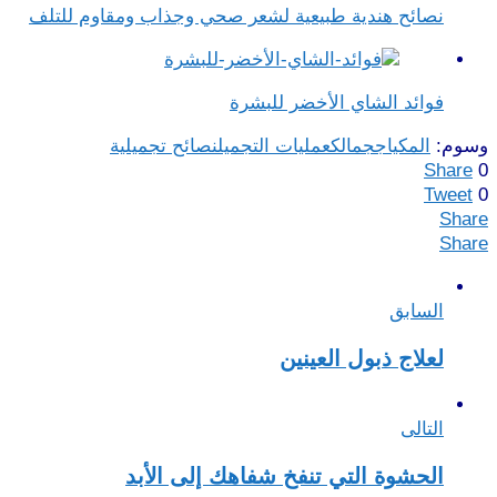
نصائح هندية طبيعية لشعر صحي وجذاب ومقاوم للتلف
فوائد الشاي الأخضر للبشرة
وسوم:
المكياج
جمالك
عمليات التجميل
نصائح تجميلية
Share
0
Tweet
0
Share
Share
السابق
لعلاج ذبول العينين
التالى
الحشوة التي تنفخ شفاهك إلى الأبد