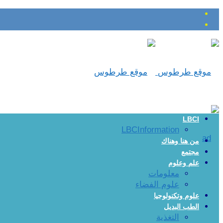
LBCI
LBCInformation
من هنا وهناك
مجتمع
علم وعلوم
معلومات
علوم الفضاء
علوم وتكنولوجيا
الطب البديل
التغذية