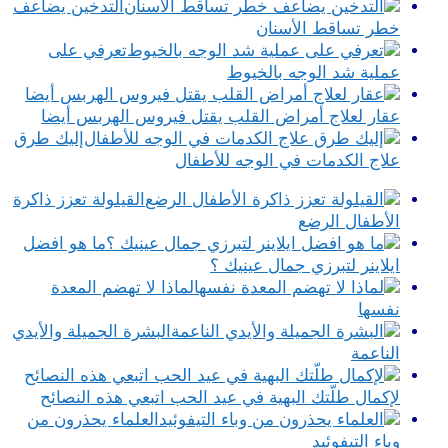
التدخين يضاعف
خطر تساقط الأسنان
تعرفي على
عملية شد الوجه بالخيوط
عقار لعلاج أمراض القلب يقتل فيروس الهربس أيضا
إليك طرق
علاج الكدمات في الوجه للأطفال
القيلولة تعزز ذاكرة
الأطفال الرضع
ما هو افضل
ايلاينر لتبرزي جمال عينيك ؟
لماذا لا تهضم المعدة
نفسها
البشرة الجميلة والأيدي
الناعمة
لإكمال طلّتك البهية في عيد الحب اتبعي هذه النصائح
العلماء يحذرون من
وباء التيفوئيد