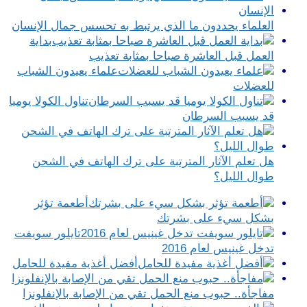
العلماء يحددون ما الذي يرتبط به تحسس جمال الإنسان
بداية
العمل قبل العاشرة صباحا بمثابة تعذيب
علماء يعيدون الشباب
للعضلات
تناول الكولا يوميا
قد يسبب السرطان
هل تعلم الآثار المترتبة على ترك الهاتف في الشحن
طوال الليل؟
أطعمة تؤثر
بشكل سيء على بشرتك
تايلور سويفت
تدخل غينيس لعام 2016
أفضل أغذية مفيدة للحامل
مفاجأة.. حبوب منع الحمل تقي من الإصابة بالإنفلونزا