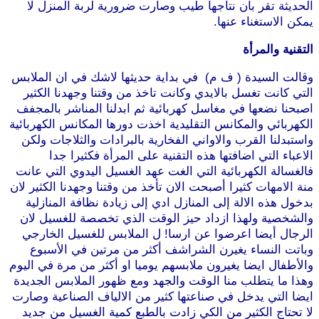
الحديثة تقر بان نتاجها طيب وصارت ضرورية لربة المنزل لا
يمكن الاستغناء عنها.
التقنية والمرأة
وقالت السيدة ( ف م) في بداية حديثها لاشك في ان الملابس
التي كانت تغسل بالايدي وكانت تاخذ من وقتنا وجهدنا الكثير
اصبحنا نضعها في مغاسل كهربائية ثم ابدلنا المناشر بالمجفف
الكهربائي والمكانس التقليدية اخذت دورها المكانس الكهربائية
واستبدلنا القرب والاواني الفخارية بالبرادات والثلاجات ولكن
الاعباء التي اضافتها هذه التقنية على المرأة فكثيرا جدا
فالغسالة الكهربائية التي الغت عهد الغسيل اليدوي التي عانت
منة الامهات كثيرا أصبحت الان تأخذ من وقتنا وجهدنا الكثير لان
بدخول هذه الالة إلى المنازل ادي إلى زيادة نظافة المنازلية
والشخصية ولهذا ازداد حيز الوقت الذي تخصصة للغسيل لان
الرجال أيضا اعرضوا عن ارسا! ل الملابس للغسيل الخارجي
وباتت النساء يغيرن الشراشف أكثر من مرتين في الأسبوع
والأطفال ايضا يغيرون ملابسهم يوميا او أكثر من مرة في اليوم
وهذا ما يتطلب منا الوقت والجهد ومع ظهور الملابس الجديدة
ايضا التي يدخل في صناعتها كثير من الالياف الصناعية وصارت
لا تحتاج الكثير من الكي زادت بالطبع كمية الغسيل من جديد