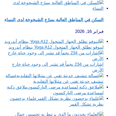
السكن في المناطق العالية يسرّع الشيخوخة لدى النساء
فبراير 16, 2026
لينوفو تطلق الجهاز المتحول Yoga A12 بنظام أندرويد
إشارات من 234 نجماً قد تشير إلى وجود حياة خارج
الأرض
غسالة
تنشيف حديثة تغني عن مثيلاتها التقليدية
ملاعق ذكية
لمساعدة مرضى الباركنسون
علماء يدحضون
نظرية تشكل القمر