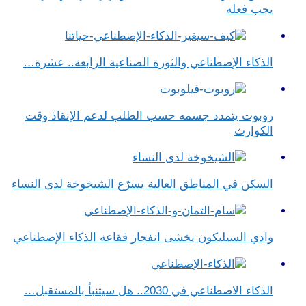
يجب فعله
الذكاء الإصطناعي والثورة الصناعية الرابعة.. عشرة…
روبوت يتمدد جسمه حسب الطلب لدعم الإنقاذ وقت
الكوارث
السكن في المناطق العالية يسرّع الشيخوخة لدى النساء
وادي السيليكون يخشى انفجار فقاعة الذكاء الإصطناعي
الذكاء الاصطناعي في 2030.. هل سيتنبأ بالمستقبل…