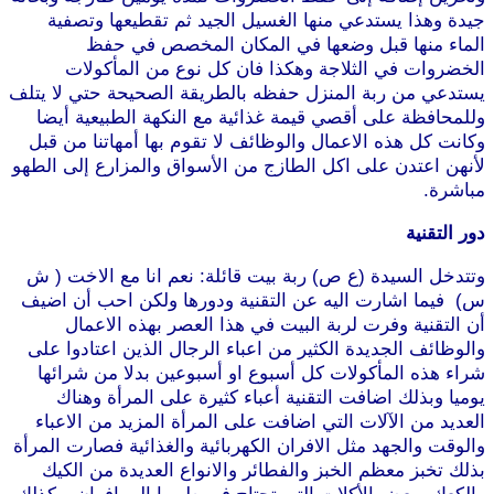
جيدة وهذا يستدعي منها الغسيل الجيد ثم تقطيعها وتصفية
الماء منها قبل وضعها في المكان المخصص في حفظ
الخضروات في الثلاجة وهكذا فان كل نوع من المأكولات
يستدعي من ربة المنزل حفظه بالطريقة الصحيحة حتي لا يتلف
وللمحافظة على أقصي قيمة غذائية مع النكهة الطبيعية أيضا
وكانت كل هذه الاعمال والوظائف لا تقوم بها أمهاتنا من قبل
لأنهن اعتدن على اكل الطازج من الأسواق والمزارع إلى الطهو
مباشرة.
دور التقنية
وتتدخل السيدة (ع ص) ربة بيت قائلة: نعم انا مع الاخت ( ش
س) فيما اشارت اليه عن التقنية ودورها ولكن احب أن اضيف
أن التقنية وفرت لربة البيت في هذا العصر بهذه الاعمال
والوظائف الجديدة الكثير من اعباء الرجال الذين اعتادوا على
شراء هذه المأكولات كل أسبوع او أسبوعين بدلا من شرائها
يوميا وبذلك اضافت التقنية أعباء كثيرة على المرأة وهناك
العديد من الآلات التي اضافت على المرأة المزيد من الاعباء
والوقت والجهد مثل الافران الكهربائية والغذائية فصارت المرأة
بذلك تخبز معظم الخبز والفطائر والانواع العديدة من الكيك