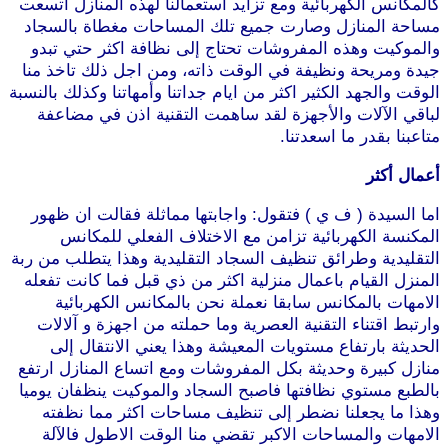
كالمكانس الكهربائية ومع تزايد استعمالنا لهذه المنازل اتسعت
مساحة المنازل وصارت جميع تلك المساحات مغطاة بالسجاد
والموكيت وهذه المفروشات تحتاج إلى نظافة اكثر حتي تبدو
جيدة ومريحة ونظيفة في الوقت ذاته، ومن اجل ذلك تاخذ منا
الوقت والجهد الكثير اكثر من ايام جداتنا وأمهاتنا وكذلك بالنسبة
لباقي الآلات والأجهزة لقد ساهمت التقنية اذن في مضاعفة
متاعبنا بقدر ما اسعدتنا.
أعمال أكثر
اما السيدة ( ف ي ) فتقول: واجابتها مماثلة فقالت ان ظهور
المكنسة الكهربائية تزامن مع الاختلاف الفعلي للمكانس
التقليدية وطرائق تنظيف السجاد التقليدية وهذا يتطلب من ربة
المنزل القيام باعمال منزلية اكثر من ذي قبل فما كانت تفعله
الامهات بالمكانس سابقا نعملة نحن بالمكانس الكهربائية
وارتبط اقتناء التقنية العصرية وما حملته من اجهزة و آلالات
الحديثة بارتفاع مستويات المعيشة وهذا يعني الانتقال إلى
منازل كبيرة وحديثة بكل المفروشات ومع اتساع المنازل ارتفع
بالطبع مستوي نظافتها فاصبح السجاد والموكيت ينظفان يوميا
وهذا ما يجعلنا نضطر إلى تنظيف مساحات اكثر مما نظفته
الامهات والمساحات الاكبر تقضي منا الوقت الاطول فالآلة