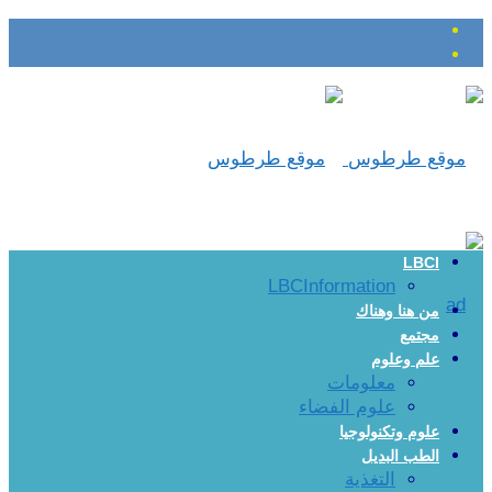
LBCI
LBCInformation
من هنا وهناك
مجتمع
علم وعلوم
معلومات
علوم الفضاء
علوم وتكنولوجيا
الطب البديل
التغذية