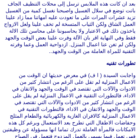
بعد ان كانت هذه الملابس ترسل إلى محلات التنظيف الجاف
باتت توضع في سلال الغسيل واصبحنا نغسل كمية من الغسيل
تزيد عشرات المرات على ما تعودت عليه امهاتنا مما زاد علينا
العمل الشاق ولكن الثياب المتسخة لم تخف علينا ولعل الازواج
ياخذون ذلك في الاعتبار ولا يحاسبوننا على محاسن تلك الالة
فقط وفي النهاية اقر بان الآلة وفرت علينا بعض الوقت والجهد
ولكن لم تغن عنا اعمال المنزل. ازدواحية العمل وعما وفرته
التقنية للمراة العاملة من الوقت والجهد..
تطورات تقنيه
واجابت السيدة ( ا ف) في معرض حديثها ان الوقت من
الاعمال المنزلية لم تقل على الرغم من انتشار كثير من
الادوات والآلات التي تقتصد في الوقت والجهد والاتقان في
الاداء، فالتطورات التقنية في الاعمال المنزلية لم يقل على
الرغم من انتشار كثير من الادوات والآلات التي تقتصد في
الوقت والجهد والاتقان في الاداء، فالتطورات التقنية في
الاعمال المنزلية كالافران الغازية والكهربائية والطعام المثلج
وحفاضات الاطفال التي تطرح بعد الاستعمال وبرغم كل هذه
الامكانات فالمرأة العاملة تدرك تماما انها مسؤولة عن وظيفتين
فهي تعمل فيما يسمي بالعمل المزدوج فتعمل في الصباح