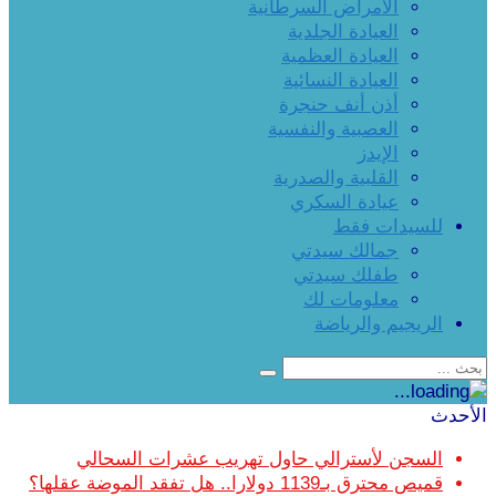
الأمراض السرطانية
العيادة الجلدية
العيادة العظمية
العيادة النسائية
أذن أنف حنجرة
العصبية والنفسية
الإيدز
القلبية والصدرية
عيادة السكري
للسيدات فقط
جمالك سيدتي
طفلك سيدتي
معلومات لك
الريجيم والرياضة
الأحدث
السجن لأسترالي حاول تهريب عشرات السحالي
قميص محترق بـ1139 دولارا.. هل تفقد الموضة عقلها؟