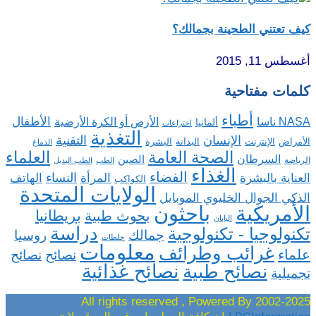
كيف تعتني الطحينة بجمالك؟
أغسطس 11, 2015
كلمات مفتاحية
أطباء
الأطفال
NASA ناسا
الأرض أو الكرة الأرضية
ألمانيا
اختراعات
التغذية
الإنسان
التقنية
الإنترنت
البدانة
البشرة
الأمراض
الدماغ
الصحة العامة
العلماء
السرطان
الصين
الرياضة
الطب
الطب البديل
الغذاء
الفضاء
النساء
العناية بالبشرة
المرأة
الهاتف
الكواكب
الولايات المتحدة
الذكي الجوال الخليوي الموبايل
باحثون
الأمريكية
بريطانيا
بحوث طبية
اليابان
دراسة
تكنولوجيا - تكنولوجية
روسيا
جمالك
خلطات
معلومات
غرائب وطرائف
علماء
نصائح
نصائح
نصائح غذائية
نصائح طبية
تجميلية
2002-2025 All rights reserved , Powered By