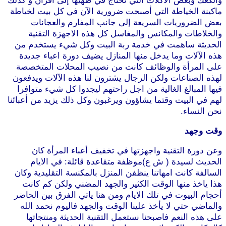
والكعك وبعض الأكلات التي تحتاج في طهيها إلى افران و كذلك
ماكينة الخياطة التي أصبحت ضرورية الآن في كل بيت لخياطة
بعض الضروريات السريعة إلى جانب المفارم والعجانات
والخلاطات والمكانس والمغاسل كل هذه الاجهزة التقنية
الحديثة ساهمت في خدمة ربة البيت وكل شيء يستخدم من
هذه الآلات وما يدخل منها المنازل يضيف دورة اعباء جديدة
على المرأة والوظائف كانت من نصيب المحلات المتخصصة
لهذه الصناعات ولكن الرجال يشترون لنا هذه الآلات ويدفعون
فيها المبالغ الغالية من اجل راحتهم ليجدوا كل شيء متوافرا
لهم في البيت وقتما يشاؤون ويرغبون وكل ذلك يزيد من أعبائنا
نحن النساء.
وقت وجهد
وعن دورة التقنية واجهزتها في تخفيف أعباء المرأة كان
الحديث لسيدة ( ش ع)موظفة متقاعدة قائلة: في الايام
السالفة كانت امهاتنا ينظفن المنزل بالمكنسة التقليدية وكان
هذا ياخذ منها الوقت الكثير والجهد المضني ولكن كم كانت
أحجام البيوت في تلك الايام ومن هنا ياتي الفرق بين الحاضر
والماضي حتي لا يأخذ علينا الوقت والجهد فاليوم نحمد الله
على هذه النعم فاصبحنا نستعمل التقنية الحديثة ومنتجاتها