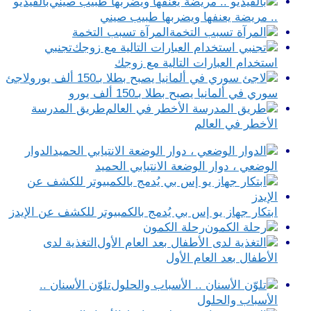
بالفيديو
.. مريضة يعنفها ويضربها طبيب صيني
المرآة تسبب التخمة
تجنبي
استخدام العبارات التالية مع زوجك
لاجئ
سوري في ألمانيا يصبح بطلا بـ150 ألف يورو
طريق المدرسة
الأخطر في العالم
الدوار
الوضعي ، دوار الوضعة الانتيابي الحميد
ابتكار جهاز يو إس بي يُدمج بالكمبيوتر للكشف عن الإيدز
رحلة الكمون
التغذية لدى
الأطفال بعد العام الأول
تلوّن الأسنان ..
الأسباب والحلول