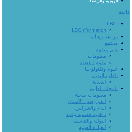
الريجيم والرياضة
قائمة
LBCI
LBCInformation
من هنا وهناك
مجتمع
علم وعلوم
معلومات
علوم الفضاء
علوم وتكنولوجيا
الطب البديل
التغذية
المجلة الطبية
معلومات صحية
الفم وطب الأسنان
الدم والشرايين
داخلية هضمية وغدد
البولية والتناسلية
العيادة العينية