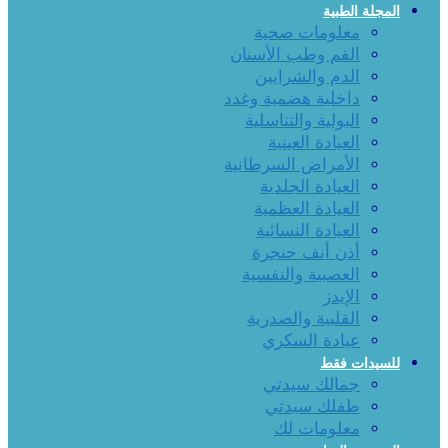
المجلة الطبية
معلومات صحية
الفم وطب الأسنان
الدم والشرايين
داخلية هضمية وغدد
البولية والتناسلية
العيادة العينية
الأمراض السرطانية
العيادة الجلدية
العيادة العظمية
العيادة النسائية
أذن أنف حنجرة
العصبية والنفسية
الإيدز
القلبية والصدرية
عيادة السكري
للسيدات فقط
جمالك سيدتي
طفلك سيدتي
معلومات لك