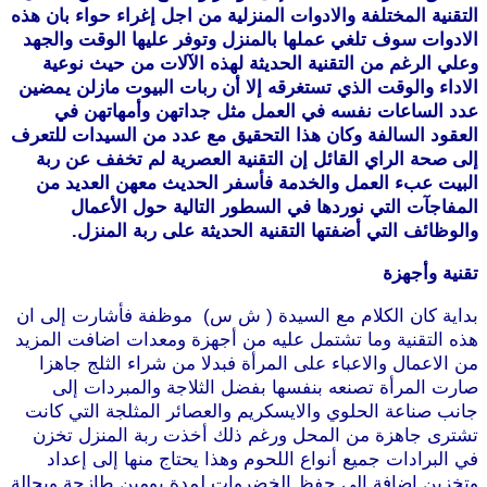
التقنية المختلفة والادوات المنزلية من اجل إغراء حواء بان هذه
الادوات سوف تلغي عملها بالمنزل وتوفر عليها الوقت والجهد
وعلي الرغم من التقنية الحديثة لهذه الآلات من حيث نوعية
الاداء والوقت الذي تستغرقه إلا أن ربات البيوت مازلن يمضين
عدد الساعات نفسه في العمل مثل جداتهن وأمهاتهن في
العقود السالفة وكان هذا التحقيق مع عدد من السيدات للتعرف
إلى صحة الراي القائل إن التقنية العصرية لم تخفف عن ربة
البيت عبء العمل والخدمة فأسفر الحديث معهن العديد من
المفاجآت التي نوردها في السطور التالية حول الأعمال
والوظائف التي أضفتها التقنية الحديثة على ربة المنزل.
تقنية وأجهزة
بداية كان الكلام مع السيدة ( ش س) موظفة فأشارت إلى ان
هذه التقنية وما تشتمل عليه من أجهزة ومعدات اضافت المزيد
من الاعمال والاعباء على المرأة فبدلا من شراء الثلج جاهزا
صارت المرأة تصنعه بنفسها بفضل الثلاجة والمبردات إلى
جانب صناعة الحلوي والايسكريم والعصائر المثلجة التي كانت
تشترى جاهزة من المحل ورغم ذلك أخذت ربة المنزل تخزن
في البرادات جميع أنواع اللحوم وهذا يحتاج منها إلى إعداد
وتخزين إضافة إلى حفظ الخضروات لمدة يومين طازجة وبحالة