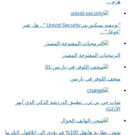
هزم…
"يونيفيد سيكيوريتيUnivid Security ".. هل تغير
"غوغل"…
البرمجيات المفتوحة المصدر
متحف اللوفر في باريس
شات جي بي تي.. تطبيق الدردشة الذكي الذي أبهر
الأذكياء
شحن بطارية هاتفك 100% قد يؤدي إلى إتلافها.. إليك ما