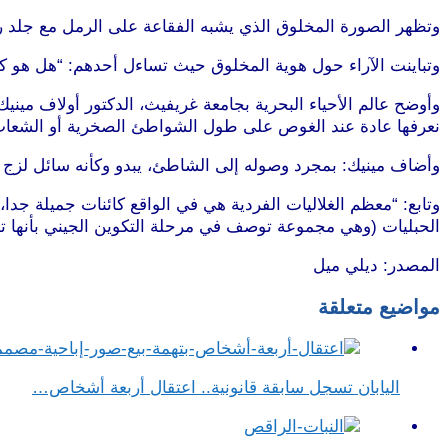
وتظهر الصورة المخلوق الذي يشبه الفقاعة على الرمل مع جلد رق
وتباينت الآراء حول هوية المخلوق حيث تساءل أحدهم: “هل هو كا
وأوضح عالم الأحياء البحرية بجامعة غريفيث، الدكتور أولاف مينيك
نعرفها عادة عند الغوص على طول الشواطئ الصخرية أو الشعاب ال
وأضاف مينيك: بمجرد وصوله إلى الشاطئ، يبدو وكأنه سائل لزج ول
وتابع: “معظم الغلاليات الفردية هي في الواقع كائنات جميلة جدا، 
الحبليات (وهي مجموعة توصف في مرحلة التكوين الجيني بأنها تمل
المصدر: ديلي ميل
مواضيع متعلقة
اليابان تسجل سابقة قانونية.. اعتقال أربعة أشخاص…