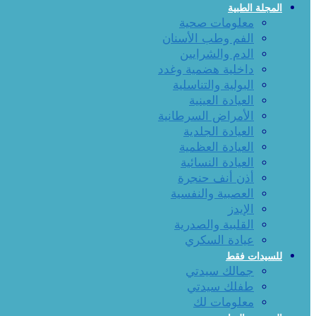
المجلة الطبية
معلومات صحية
الفم وطب الأسنان
الدم والشرايين
داخلية هضمية وغدد
البولية والتناسلية
العيادة العينية
الأمراض السرطانية
العيادة الجلدية
العيادة العظمية
العيادة النسائية
أذن أنف حنجرة
العصبية والنفسية
الإيدز
القلبية والصدرية
عيادة السكري
للسيدات فقط
جمالك سيدتي
طفلك سيدتي
معلومات لك