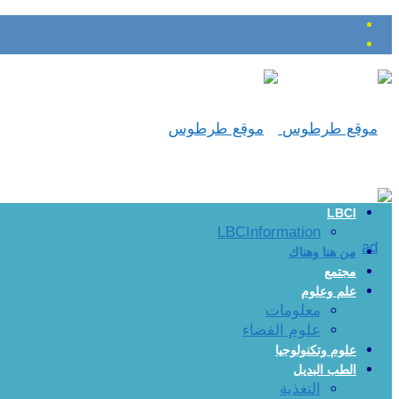
LBCI
LBCInformation
من هنا وهناك
مجتمع
علم وعلوم
معلومات
علوم الفضاء
علوم وتكنولوجيا
الطب البديل
التغذية