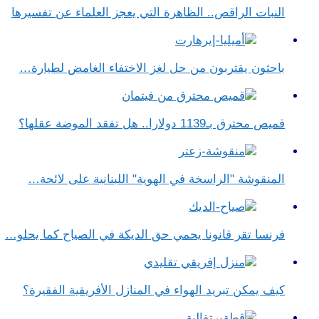
النبات الراقص.. الظاهرة التي يعجز العلماء عن تفسيرها
باحثون يقتربون من حل لغز الاختفاء الغامض لطيارة…
قميص محترق بـ1139 دولارا.. هل تفقد الموضة عقلها؟
المنقوشة "الراسخة في الهوية" اللبنانية على لائحة…
فرنسا تقر قانونا يحمي حق الديكة في الصياح كما يحلو…
كيف يمكن تبريد الهواء في المنازل الأفريقية الفقيرة؟