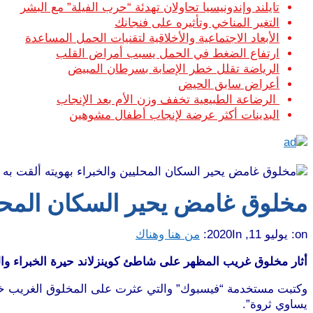
تايلند وإندونيسيا تحاولان تهدئة “حرب الفيلة” مع البشر
التغير المناخي وتأثيره على فنجانك
الأبعاد الاجتماعية والأخلاقية لتقنيات الحمل المساعدة
ارتفاع الضغط في الحمل يسبب أمراض القلب
الرياضة تقلل خطر الإصابة بسرطان المبيض
أعراض سابق الحيض
الرضاعة الطبيعية تخفف وزن الأم بعد الإنجاب
البدينات أكثر عرضة لإنجاب أطفال مشوهين
مخلوق غامض يحير السكان المحلي
on:
يوليو 11, 2020
In:
من هنا وهناك
أثار مخلوق غريب المظهر على شاطئ كوينزلاند حيرة الخبراء و
وكتبت مستخدمة “فيسبوك” والتي عثرت على المخلوق الغريب خلال
يساوي ثروة”.