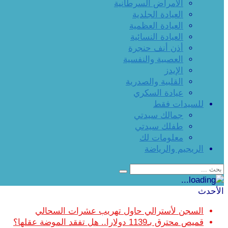
الأمراض السرطانية
العيادة الجلدية
العيادة العظمية
العيادة النسائية
أذن أنف حنجرة
العصبية والنفسية
الإيدز
القلبية والصدرية
عيادة السكري
للسيدات فقط
جمالك سيدتي
طفلك سيدتي
معلومات لك
الريجيم والرياضة
الأحدث
السجن لأسترالي حاول تهريب عشرات السحالي
قميص محترق بـ1139 دولارا.. هل تفقد الموضة عقلها؟