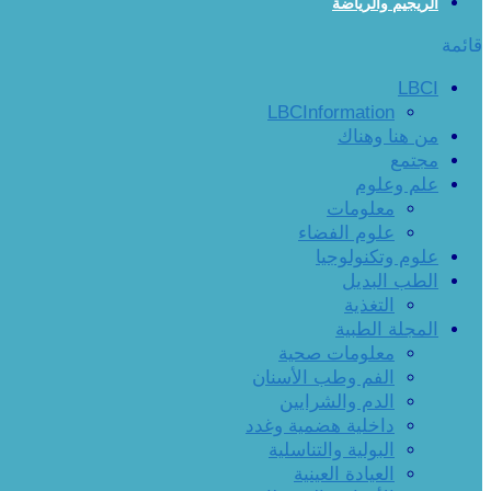
الريجيم والرياضة
قائمة
LBCI
LBCInformation
من هنا وهناك
مجتمع
علم وعلوم
معلومات
علوم الفضاء
علوم وتكنولوجيا
الطب البديل
التغذية
المجلة الطبية
معلومات صحية
الفم وطب الأسنان
الدم والشرايين
داخلية هضمية وغدد
البولية والتناسلية
العيادة العينية