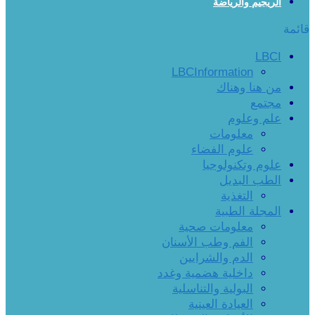
الريجيم والرياضة
قائمة
LBCI
LBCInformation
من هنا وهناك
مجتمع
علم وعلوم
معلومات
علوم الفضاء
علوم وتكنولوجيا
الطب البديل
التغذية
المجلة الطبية
معلومات صحية
الفم وطب الأسنان
الدم والشرايين
داخلية هضمية وغدد
البولية والتناسلية
العيادة العينية