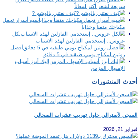
سريعة لشعر أكثر لمعاناً
كيف نعتني بالوشم ?
سبع أسرار تجعل
مكياجك متقناً وجذاباً
لكل
عروس.. إستخدمي الفازلين لهذه الاسباب
أفضل
روتين لمكياج يومي طبقيه في 5 دقائق
إليك أبرز أسباب
الإسهال المزمن
أحدث المنشورات
السجن لأسترالي حاول تهريب عشرات السحالي
فبراير 21, 2026