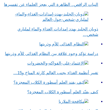
النبات الراقص.. الظاهرة التي يعجز العلماء عن تفسيرها
ذوبان الجليد يهدد إمدادات الغذاء والماء لملياري
شخص…
دراسة تؤكد وجود علاقة بين النظام الغذائى للأم وذريتها
تغيير أنظمة الغذاء يجنب العالم كارثة المناخ و15…
كيف يفنّد العلم أسطورة الكلاب المعجزة؟