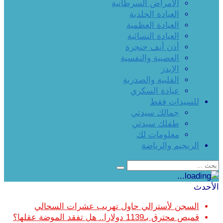
الأمراض السرطانية
العيادة الجلدية
العيادة العظمية
العيادة النسائية
أذن أنف حنجرة
العصبية والنفسية
الإيدز
القلبية والصدرية
عيادة السكري
للسيدات فقط
جمالك سيدتي
طفلك سيدتي
معلومات لك
الريجيم والرياضة
الأحدث
السجن لأسترالي حاول تهريب عشرات السحالي
قميص محترق بـ1139 دولارا.. هل تفقد الموضة عقلها؟