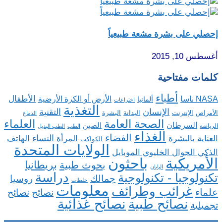
إحصلي على بشرة مشعة طبيعياً
أغسطس 10, 2015
كلمات مفتاحية
أطباء
الأطفال
NASA ناسا
الأرض أو الكرة الأرضية
ألمانيا
اختراعات
التغذية
الإنسان
التقنية
الإنترنت
البدانة
البشرة
الأمراض
الدماغ
الصحة العامة
العلماء
السرطان
الصين
الرياضة
الطب
الطب البديل
الغذاء
الفضاء
النساء
العناية بالبشرة
المرأة
الهاتف
الكواكب
الولايات المتحدة
الذكي الجوال الخليوي الموبايل
باحثون
الأمريكية
بريطانيا
بحوث طبية
اليابان
دراسة
تكنولوجيا - تكنولوجية
روسيا
جمالك
خلطات
معلومات
غرائب وطرائف
علماء
نصائح
نصائح
نصائح غذائية
نصائح طبية
تجميلية