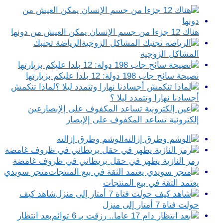
هناك 12 جزءا من جسم الإنسان يمكن العيش من دونها
الرياضة تجنبك
المشاكل الزوجية
نصيحة سائح جاب 198 دولة: 12 بلدا عليكم بزيارتها
لماذا تنكمش
أجسادنا نهارا وتتمدد ليلا ؟
عين
إلكترونية تساعد المكفوف على إلإبصار
الوشم وطرق إزالته
رمز النازية يظهر في حقل بريطاني في ظروف غامضة
متجر سويدي
يعتمد الثقة في بيع المنتجات
شاهد كيف
حولت فتاة 7 أمتار إلى منزل
بعد انتظار