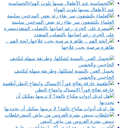
الحساسية
عند الأطفال سببها تلوث الهواء
العلماء يكتشفون سر بقاء رئة بعض المدخنين سليمة
مصرة
على الجري رغم إصابتها بالتصلب المتعدد
رائحة الفم ..
ظاهرة مرضية يجب علاجها
تجميل العين بالنسبة لشكلها، وطريقة سهلة لتكثيف
الحاجبين والجفنين
أطعمة
خارقة تعالج فوراً الإمساك وانتفاخ البطن
هل لديك أدوات مكياج تالفة؟ لا ترميها يمكنك أن تجدديها
خلطات
تبييض بشرة العروس من بياض البيض
خمس طرق