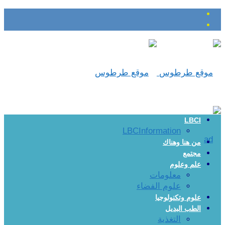
LBCI
LBCInformation
من هنا وهناك
مجتمع
علم وعلوم
معلومات
علوم الفضاء
علوم وتكنولوجيا
الطب البديل
التغذية