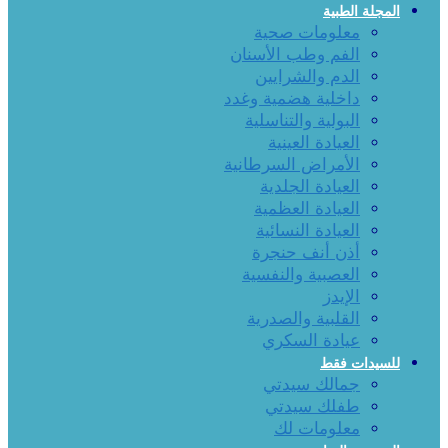
المجلة الطبية
معلومات صحية
الفم وطب الأسنان
الدم والشرايين
داخلية هضمية وغدد
البولية والتناسلية
العيادة العينية
الأمراض السرطانية
العيادة الجلدية
العيادة العظمية
العيادة النسائية
أذن أنف حنجرة
العصبية والنفسية
الإيدز
القلبية والصدرية
عيادة السكري
للسيدات فقط
جمالك سيدتي
طفلك سيدتي
معلومات لك