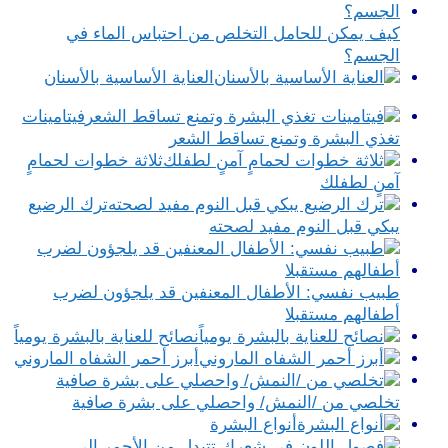
كيف يمكن للحامل التخلص من احتباس الماء في
الجسم؟
العناية الأساسية بالأسنان
فيتامينات
تغذي البشرة وتمنع تساقط الشعر
ثلاثة خطوات لحمامٍ
آمنٍ لطفلك
ترك الرضيع
يبكي قبل النوم مفيد لصحته
طبيب نفسي: الأطفال المعنفين قد يلجؤون لضرب
أطفالهم مستقبلا
نصائح للعناية بالبشرة يومياً
أبرز أحمر الشفاه الماروني
تخلصي من /النمش/ واحصلي على بشرة صافية
أنواع البشرة