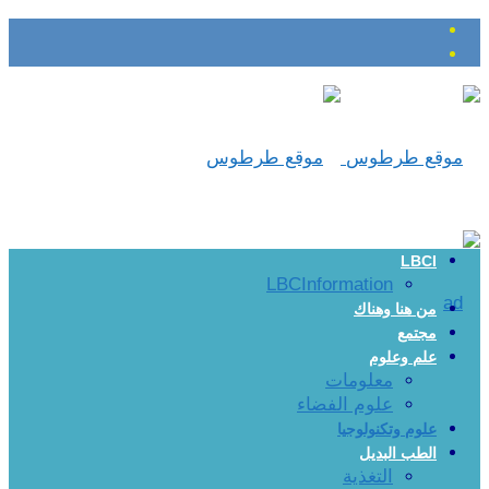
LBCI
LBCInformation
من هنا وهناك
مجتمع
علم وعلوم
معلومات
علوم الفضاء
علوم وتكنولوجيا
الطب البديل
التغذية