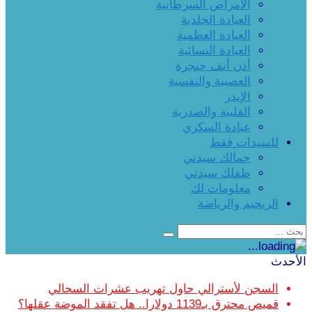
الأمراض السرطانية
العيادة الجلدية
العيادة العظمية
العيادة النسائية
أذن أنف حنجرة
العصبية والنفسية
الإيدز
القلبية والصدرية
عيادة السكري
للسيدات فقط
جمالك سيدتي
طفلك سيدتي
معلومات لك
الريجيم والرياضة
الأحدث
السجن لأسترالي حاول تهريب عشرات السحالي
قميص محترق بـ1139 دولارا.. هل تفقد الموضة عقلها؟