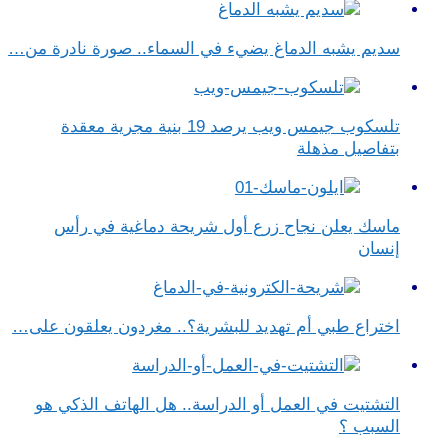
سديم يشبه الدماغ يضيء في السماء.. صورة نادرة من…
تلسكوب جيمس ويب يرصد 19 بنية مجرية معقدة
بتفاصيل مذهلة
ماسك يعلن نجاح زرع أول شريحة دماغية في رأس
إنسان
اختراع طبي أم تهديد للبشرية؟.. مغردون يعلقون على…
التشتيت في العمل أو الدراسة.. هل الهاتف الذكي هو
السبب ؟