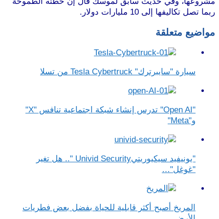
مشروعها، وفي حديث سابق لموسك قال إن خطته الطموحة
ربما تصل تكاليفها إلى 10 مليارات دولار.
مواضيع متعلقة
سيارة "سايبرترك" Tesla Cybertruck من تسلا
"Open AI" تدرس إنشاء شبكة اجتماعية تنافس "X"
و"Meta"
"يونيفيد سيكيوريتيUnivid Security ".. هل تغير
"غوغل"…
المريخ أصبح أكثر قابلية للحياة بفضل بعض فطريات
الأرض