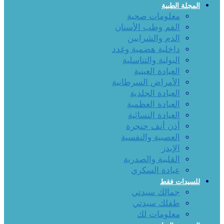
المجلة الطبية
معلومات صحية
الفم وطب الأسنان
الدم والشرايين
داخلية هضمية وغدد
البولية والتناسلية
العيادة العينية
الأمراض السرطانية
العيادة الجلدية
العيادة العظمية
العيادة النسائية
أذن أنف حنجرة
العصبية والنفسية
الإيدز
القلبية والصدرية
عيادة السكري
للسيدات فقط
جمالك سيدتي
طفلك سيدتي
معلومات لك