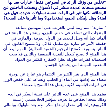
“تخلص من وزنك الزائد في أسبوعين فقط” عبارات يعد بها
مصنعو منتجات عديدة تنتشر في الأسواق وتجتذب الباحثين عن
الرشاقة، لكنها تثير في الوقت نفسه تساؤلات عديدة، فهل هي
آمنة؟ وهل بإمكان الجميع استخدامها؟ وما تأثيرها على الصحة؟
“المازيد” اسم ربما ليس بالغريب على المهتمين بمتابعة
المنتجات التي تساعد في خفض الوزن، وينتشر هذا المنتج في
ألمانيا كما أنه وصل للعديد من الدول العربية. والمازيد في
حقيقة الأمر هو عبارة عن مكمل غذائي ولا يسمح القانون في
ألمانيا بتسويقه كمنتج للريجيم (الحمية الغذائية). المهم أيضا أن
هذا المنتج لا يصلح كبديل للتغذية الطبيعية وبالتالي فلا يجب
استعماله لفترات طويلة نظرا لافتقاره للكثير من المواد
المعدنية المهمة التي يحتاجها الجسم.
موقع طرطوس
هذا المنتج الذي يثير الكثير من الاهتمام هو عبارة عن بودرة
بيضاء تتم إذابتها في الماء أو الحليب وتساعد على خفض الوزن
في فترات قياسية، فكيف يعمل هذا المنتج بالضبط؟
يعتمد هذا المنتج على عدم التأثير على نسبة السكر في الدم
وذلك نتيجة انخفاض ما يعرف بمؤشر الجلايسيمي ( نسبة
الكربوهيدرات إلى معدل ارتفاع سكر الدم بعد تناولها)، وبالتالي