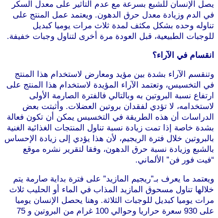
يصل الإنسان للشبع بسرعة مع عدم التأثير على معدل السكر
في الدم وزيادة معدل حرق الدهون. ويعتمد عمل المنتج على
تناوله وحده بشكل مكثف لمدة ثلاث مرات يوميا كبديل
للوجبات الطبيعية، قبل العودة مرة أخرى لتناول وجبات خفيفة.
انقسام في الآراء؟
وتنقسم الآراء بشدة بين مؤيد ومعارض لاستخدام هذا المنتج
في التخسيس، وتعتمد الآراء المؤيدة لاستخدام هذا المنتج على
ارتفاع نسبة البروتين به وبالتالي فالفترة الصارمة الأولى
لاستخدامه، لا تؤدي لفقدان بروتين العضلات. وأثبتت بعض
الدراسات أن هذه الطريقة في التخسيس يمكن أن تكون فعالة
بشدة خاصة إذا تمت زيادة نسبة تناول المنتجات الغذائية الغنية
بالبروتين خلال فترة الريجيم، لأن هذا يؤدي إلى زيادة الإحساس
بالشبع وزيادة نسبة حرق الدهون، وفقا لتقرير نشره موقع
“فيت فور فن” الألماني.
موقع طرطوس
ويعتمد ما يعرف بـ”ريجيم المازيد” على فترة بداية صارمة يتم
خلالها تناول مسحوق المازيد المذاب في الماء أو الحليب ثلاث
مرات يوميا كبديل للوجبات الثلاثة. وهنا يحصل الإنسان يوميا
على 930 سعرة حراريا وحوالي 100 غرام من البروتين و 75