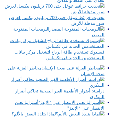
تتغذى على النفط واللدائن
تحديث خرائط غوغل حتى 700 تريليون بيكسل لعرض
صور مذهلة للأرض
البرمجيات المفتوحة
المصدر
فيسبوك تستخدم طاقة الرياح لتشغيل مركز بيانات
المستخدمين الجديد في تكساس
مخاطر العزلة على
صحة الإنسان
دراسة: أضرار الأطعمة الغير الصحية تحاكي أضرار
السكري
أستراليا تعلن
الانتصار على “الإيدز”
لماذا يتلذذ البعض بالألم؟