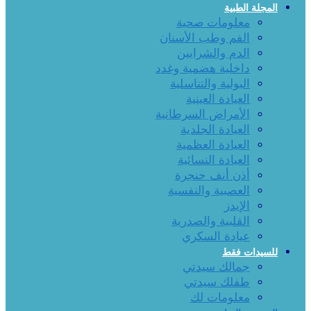
المجلة الطبية
معلومات صحية
الفم وطب الأسنان
الدم والشرايين
داخلية هضمية وغدد
البولية والتناسلية
العيادة العينية
الأمراض السرطانية
العيادة الجلدية
العيادة العظمية
العيادة النسائية
أذن أنف حنجرة
العصبية والنفسية
الإيدز
القلبية والصدرية
عيادة السكري
للسيدات فقط
جمالك سيدتي
طفلك سيدتي
معلومات لك