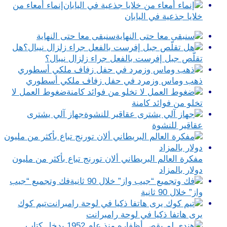
إنماء أمعاء من
خلايا جذعية في اليابان
سنبقى معا حتى النهاية
هل
تقلّص جبل إفرست بالفعل جراء زلزال نيبال؟
ذهب وماس وزمرد في حفل زفاف ملكي أسطوري
ضغوط العمل لا
تخلو من فوائد كامنة
جهاز آلي يشترى
عقاقير للنشوة
مفكرة العالم البريطاني ألان تورنج تباع بأكثر من مليون
دولار بالمزاد
فك وتجميع “جيب
واز” خلال 90 ثانية
تيم كوك
يرى هاتفا ذكيا في لوحة رامبرانت