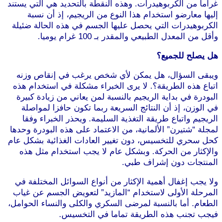
غراما من الكربوهيدرات. وهذه النقطة بالتحديد هي التي يستند
إليها معارضو استخدام هذا النوع من الريجيم، إذ أن نسبة
الكربوهيدرات التي يحصل عليها الجسم في هذه الحالة ضئيلة
وأقل من المعدل الطبيعي والمقدر بـ 100 غرام يوميا.
هل يصلح للجميع؟
ويبقى السؤال، هل يمكن لأي شخص يرغب في إنقاص وزنه
اتباع هذه الطريقة؟. لا يرى الخبراء مشكلة في استخدام هذه
البودرة في بداية الريجيم بالنسبة لمن يعاني من زيادة كبيرة
في الوزن، إذ أن النتائج السريعة ربما تكون حافزا لمواصلة
الريجيم واتباع طريقة التغذية السليمة. ويحذر الخبراء وفقا
لمجلة “شتيرن” الألمانية، من الاعتماد على هذه البودرة وحدها
كحل سحري للتخسيس، دون تغيير العادات الغذائية بشكل عام
والإكثار من الحركة. وبشكل عام لا يجب استخدام مثل هذه
المنتجات دون إشراف طبي.
موقع طرطوس
ولا يجب إغفال أهمية الإكثار من أنواع السوائل المختلفة في
المرحلة الأولى لاستخدام “المازيد” لتعويض الجسم عن غياب
الطعام. أما بالنسبة لمرضى السكري والكلى والنساء الحوامل،
فيجب تجنب هذه الطريقة تماما في التخسيس.