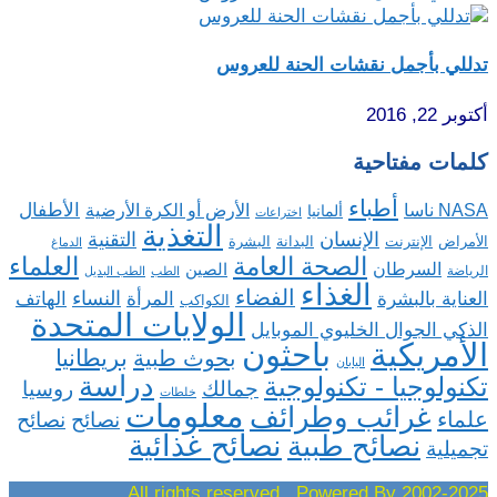
تدللي بأجمل نقشات الحنة للعروس
أكتوبر 22, 2016
كلمات مفتاحية
أطباء
الأطفال
NASA ناسا
الأرض أو الكرة الأرضية
ألمانيا
اختراعات
التغذية
الإنسان
التقنية
الإنترنت
البدانة
البشرة
الأمراض
الدماغ
الصحة العامة
العلماء
السرطان
الصين
الرياضة
الطب
الطب البديل
الغذاء
الفضاء
النساء
العناية بالبشرة
المرأة
الهاتف
الكواكب
الولايات المتحدة
الذكي الجوال الخليوي الموبايل
باحثون
الأمريكية
بريطانيا
بحوث طبية
اليابان
دراسة
تكنولوجيا - تكنولوجية
روسيا
جمالك
خلطات
معلومات
غرائب وطرائف
علماء
نصائح
نصائح
نصائح غذائية
نصائح طبية
تجميلية
2002-2025 All rights reserved , Powered By