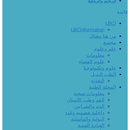
الريجيم والرياضة
قائمة
LBCI
LBCInformation
من هنا وهناك
مجتمع
علم وعلوم
معلومات
علوم الفضاء
علوم وتكنولوجيا
الطب البديل
التغذية
المجلة الطبية
معلومات صحية
الفم وطب الأسنان
الدم والشرايين
داخلية هضمية وغدد
البولية والتناسلية
العيادة العينية