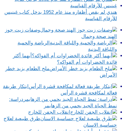
هندي لم يقص أظفاره منذ عام 1952 يدخل كتاب غينيس
للأرقام القياسية
وصفات زيت جوز
الهند صحة وجمال
الرياضة والحمية
واللياقة البدنية
أيهما أكثر
فائدة الخضراوات أم الفواكه؟
ملح الطعام يزيد خطر
الأمراض
ابتكار طريقة
فعالة لمكافحة قشرة الرأس
دراسة:
نمط الحياة الجيد يحمي من الزهايمر
انقلاب الجفن للخارج
طرق طبيعية لعلاج
حساسية الاسنان