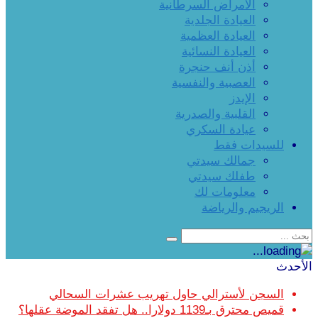
الأمراض السرطانية
العيادة الجلدية
العيادة العظمية
العيادة النسائية
أذن أنف حنجرة
العصبية والنفسية
الإيدز
القلبية والصدرية
عيادة السكري
للسيدات فقط
جمالك سيدتي
طفلك سيدتي
معلومات لك
الريجيم والرياضة
الأحدث
السجن لأسترالي حاول تهريب عشرات السحالي
قميص محترق بـ1139 دولارا.. هل تفقد الموضة عقلها؟