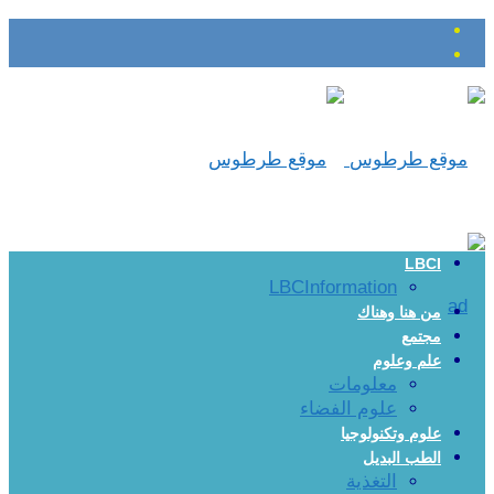
LBCI
LBCInformation
من هنا وهناك
مجتمع
علم وعلوم
معلومات
علوم الفضاء
علوم وتكنولوجيا
الطب البديل
التغذية