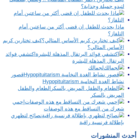
لتبدو جميلة وجذابة؟
ماذا يحدث للطفل إن قضى أكثر من ساعتين أمام
التلفاز؟
كيف تختارين كريم
الأساس المثالي؟
اكتشفي فوائد
البرتقال المذهلة للبشرة
لجمالك
قصور
نشاط الغدة النخامية Hypopituitarism
الطعام والطفل
المريض بالسكر
إحمي
شعرك من التساقط مع هذه الوصفات
نصائح لتظهري
بإطلالة فرنسية راقية
أحدث المنشورات