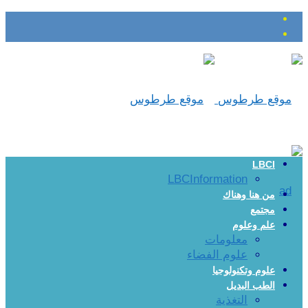
LBCI
LBCInformation
من هنا وهناك
مجتمع
علم وعلوم
معلومات
علوم الفضاء
علوم وتكنولوجيا
الطب البديل
التغذية