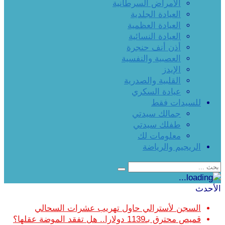
الأمراض السرطانية
العيادة الجلدية
العيادة العظمية
العيادة النسائية
أذن أنف حنجرة
العصبية والنفسية
الإيدز
القلبية والصدرية
عيادة السكري
للسيدات فقط
جمالك سيدتي
طفلك سيدتي
معلومات لك
الريجيم والرياضة
الأحدث
السجن لأسترالي حاول تهريب عشرات السحالي
قميص محترق بـ1139 دولارا.. هل تفقد الموضة عقلها؟