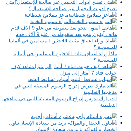
متى
تصبح ادوات التجميل غير صالحة للإستعمال؟
ماعز بـملامح شيطانية
المرآة تسبب التخمة
هاتف آيفون ينجو بعد سقوطه من علو 9 آلاف قدم
ماذا وراء اعتناق مئات اللاجئين المسلمين في ألمانيا
للمسيحية ؟
شاهد كيف
حولت فتاة 7 أمتار إلى منزل
أسباب تساقط الشعر
الدنمارك تدرس إدراج الرسوم المسيئة للنبي في مناهجها
التعليمية
عشرة أسئلة وأجوبة
تناول
الخضار والفواكه يزيد من سعادة الإنسان