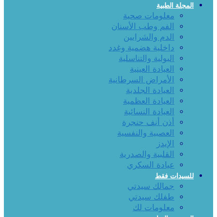
المجلة الطبية
معلومات صحية
الفم وطب الأسنان
الدم والشرايين
داخلية هضمية وغدد
البولية والتناسلية
العيادة العينية
الأمراض السرطانية
العيادة الجلدية
العيادة العظمية
العيادة النسائية
أذن أنف حنجرة
العصبية والنفسية
الإيدز
القلبية والصدرية
عيادة السكري
للسيدات فقط
جمالك سيدتي
طفلك سيدتي
معلومات لك