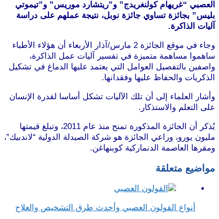
العصبي “غريهام كولنغريدج” و”ريتشارد موريس” و”تيموتي
بليس” بجائزة تساوي جائزة نوبل، نتيجة عملهم على دراسة
آليات الذاكرة.
وجاء في موقع الجائزة 2 مارس/آذار الأربعاء أن هؤلاء الأطباء
ساهموا مساهمة متميزة في تفسير آليات عمل الذاكرة،
واصفين بالتفصيل العوامل التي يعتمد عليها الدماغ في تشكيل
الذكريات والحفاظ عليها وفقدانها.
وأشار العلماء إلى أن تلك الآليات تشكل أساسا لقدرة الإنسان
على التعلم والاستذكار.
يُذكر أن الجائزة المذكورة تمنح منذ عام 2011، وتبلغ قيمتها
مليون يورو، وراعي الجائزة هو شركة الصيدلة الدولية “لاندبيك”،
ومقرها العاصمة الدنماركية كوبنهاغن.
مواضيع متعلقة
أنواع القولون العصبي وأحدث طرق التشخيص والعلاج