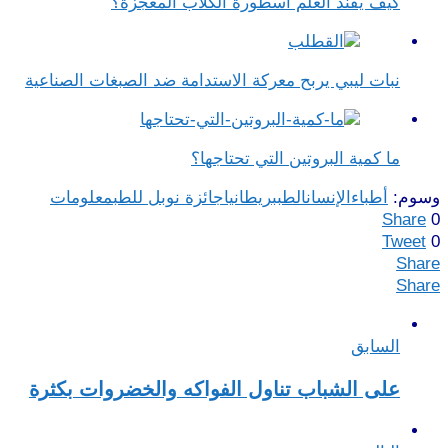
كيف يفنّد العلم أسطورة الكلاب المعجزة؟
نبات ليبي يربح معركة الاستدامة ضد الصبغات الصناعية
ما كمية البروتين التي تحتاجها؟
وسوم:
أطباء
الإنسان
الطب
بريطانيا
جائزة نوبل للطب
معلومات
Share
0
Tweet
0
Share
Share
السابق
على الشباب تناول الفواكه والخضروات بكثرة