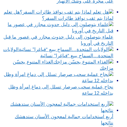
على مجرة على وشك الانهيار
هل تعلم
لماذا يتم ثقب نوافذ طائرات السفر؟
علماء يتوصلون إلى دليل حدوث مجازر في عصور ما قبل
التاريخ في أوروبا
الولايات
المتحدة…السماح ببيع “فياغرا” نسائية
الغذاء المتنوع يحسّن
مزاجك
نجاح عملية سحب صرصار تسلل إلى دماغ امرأة وظل
بداخله 12 ساعة
أربع استخدامات جمالية لمعجون الأسنان ستدهشك
نتائجها