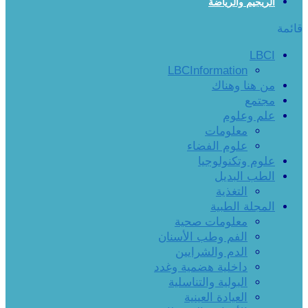
الريجيم والرياضة
قائمة
LBCI
LBCInformation
من هنا وهناك
مجتمع
علم وعلوم
معلومات
علوم الفضاء
علوم وتكنولوجيا
الطب البديل
التغذية
المجلة الطبية
معلومات صحية
الفم وطب الأسنان
الدم والشرايين
داخلية هضمية وغدد
البولية والتناسلية
العيادة العينية