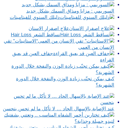
السوريمي : مزايا ومذاق السمك بشكل جديد
دليلك السنوي للفيتامينات
علاج اصفرار الاسنان
تساقط الشعر Hair Loss
“الاستاتينات” تقي
الإنسان من العمى
جفاف العين قد يعيق
القراءة
كيف يمكن تجنّب زيادة الوزن والنفخة خلال الدورة
الشهرية؟
عند الإصابة بالإسهال الحاد … لا تأكل ما لم تحس بتحسن
كيف تختارين أحمر الشفاه المناسب .. وتعتني بشفتيك